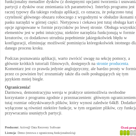
funkcjonalny menadżer dysków (z dostępnymi opcjami tworzenia i usuwani
partycji z dysków oraz zmieniania ich parametrów). Interfejs programu jest
raczej typowy dla takiego rodzaju aplikacji, co oznacza, że połączono tutaj
czytelność głównego obszaru roboczego z wygodnymi w obsłudze ikonami 
pasku narzędzi w górnej części. Nietypowa i ciekawa jest tutaj obsługa kart 
opcje zgrupowane w formie przycisków po lewej stronie. Obsługa wszystki
elementów jest w pełni intuicyjna; niektóre narzędzia funkcjonują w formie
kreatorów, co dodatkowo utrudnia popełnienie jakiegokolwiek błędu w
konfiguracji, eliminując możliwość pominięcia któregokolwiek istotnego dl
danego procesu kroku.
Podczas poznawania aplikacji, warto zwrócić uwagę na sekcję pomocy, a
głównie krótkich tutoriali filmowych, dostępnych na
stronie producenta
.
Komentarz jest co prawda jedynie anglojęzyczny, ale bardzo prosty w formi
przez co powinien być zrozumiały także dla osób posługujących się tym
językiem mniej biegle.
Ograniczenia!
Darmowa, demonstracyjna wersja w praktyce uniemożliwia swobodne
korzystanie z programu zgodnie z przeznaczeniem: głównym ograniczeniem 
tutaj rozmiar odzyskiwanych plików, który wynosi zaledwie 64kB. Dodatk
wyłączone są również niektóre funkcje, w tym organizer plików, czy funkcj
przywracania usuniętych partycji.
Producent
:
Active@ Data Recovery Software
Oceń pro
Licencja
: Demo (testowa z ograniczoną funkcjonalnością)