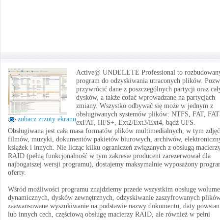
Active@ UNDELETE Professional to rozbudowan
program do odzyskiwania utraconych plików. Pozw
przywrócić dane z poszczególnych partycji oraz cał
dysków, a także cofać wprowadzane na partycjach
zmiany. Wszystko odbywać się może w jednym z
obsługiwanych systemów plików: NTFS, FAT, FAT
zobacz zrzuty ekranu
exFAT, HFS+, Ext2/Ext3/Ext4, bądź UFS.
Obsługiwana jest cała masa formatów plików multimedialnych, w tym zdjęć
filmów, muzyki, dokumentów pakietów biurowych, archiwów, elektroniczn
książek i innych. Nie licząc kilku ograniczeń związanych z obsługą macierz
RAID (pełną funkcjonalność w tym zakresie producent zarezerwował dla
najbogatszej wersji programu), dostajemy maksymalnie wyposażony progra
oferty.
Wśród możliwości programu znajdziemy przede wszystkim obsługę wolum
dynamicznych, dysków zewnętrznych, odzyskiwanie zaszyfrowanych plików
zaawansowane wyszukiwanie na podstawie nazwy dokumentu, daty powstan
lub innych cech, częściową obsługę macierzy RAID, ale również w pełni