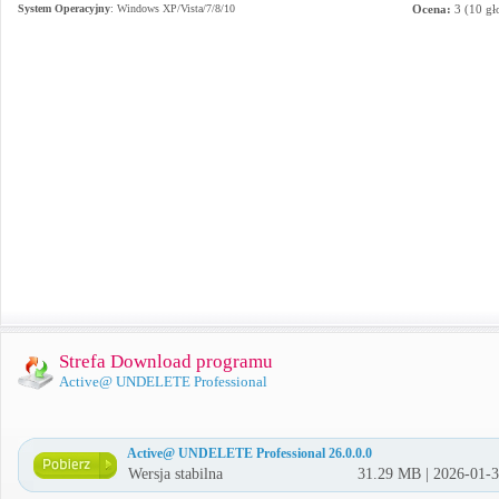
System Operacyjny
:
Windows XP/Vista/7/8/10
Ocena:
3
(
10
gł
Strefa Download programu
Active@ UNDELETE Professional
Active@ UNDELETE Professional 26.0.0.0
Wersja stabilna
31.29 MB | 2026-01-