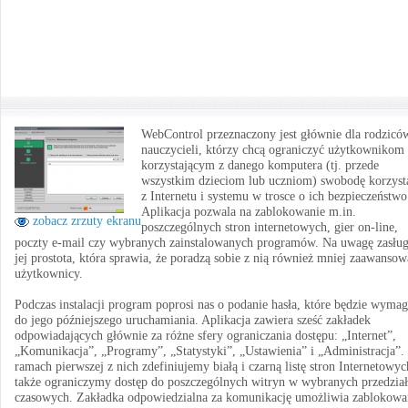
WebControl przeznaczony jest głównie dla rodzicó
nauczycieli, którzy chcą ograniczyć użytkownikom
korzystającym z danego komputera (tj. przede
wszystkim dzieciom lub uczniom) swobodę korzyst
z Internetu i systemu w trosce o ich bezpieczeństwo
Aplikacja pozwala na zablokowanie m.in.
zobacz zrzuty ekranu
poszczególnych stron internetowych, gier on-line,
poczty e-mail czy wybranych zainstalowanych programów. Na uwagę zasług
jej prostota, która sprawia, że poradzą sobie z nią również mniej zaawansow
użytkownicy.
Podczas instalacji program poprosi nas o podanie hasła, które będzie wyma
do jego późniejszego uruchamiania. Aplikacja zawiera sześć zakładek
odpowiadających głównie za różne sfery ograniczania dostępu: „Internet”,
„Komunikacja”, „Programy”, „Statystyki”, „Ustawienia” i „Administracja”
ramach pierwszej z nich zdefiniujemy białą i czarną listę stron Internetowyc
także ograniczymy dostęp do poszczególnych witryn w wybranych przedzia
czasowych. Zakładka odpowiedzialna za komunikację umożliwia zablokowa