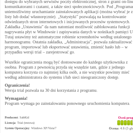
dostępu do wybranych serwisów poczty elektronicznej, stron z grami on-lin
komunikatorami i czatami, a także sieci społecznościowych. Pod „Program
uniemożliwimy uruchamianie zainstalowanych aplikacji (można wybrać je z
listy lub dodać własnoręcznie). „Statystyki” pozwalają na kontrolowanie
odwiedzanych stron internetowych i inicjowanych procesów systemowych.
Zakładka „Ustawienia” da nam natomiast możliwość zablokowania funkcji
nagrywania płyt w Windowsie i zapisywania danych w nośnikach pamięci 
Tutaj ustawimy też automatyczne robienie screenshotów według ustalonego
harmonogramu. Ostatnia zakładka, „Administracja”, pozwala zaktualizować
program, importować lub eksportować ustawienia, zmienić hasło lub – w
przypadku wersji trial – zarejestrować go.
Wszelkie ograniczenia mogą być dostosowane do każdego użytkownika z
osobna. Program z pewnością przyda się wszędzie tam, gdzie z jednego
komputera korzysta co najmniej kilka osób, a nie wszystkie powinny mieć
według administratora do systemu i/lub sieci nieograniczony dostęp.
Ograniczenia!
Wersja trial pozwala na 30 dni korzystania z programu.
Wymagania!
Program wymaga po zainstalowaniu ponownego uruchomienia komputera.
Producent
:
SafeKid
Oceń pro
Licencja
: Trial (testowa)
System Operacyjny
:
Windows XP/Vista/7
Ocena:
4.6
(
5
gł