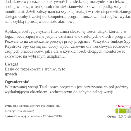
dodatkowe wyobrażenie o aktywności na śledzonej maszynie. Co ciekawe,
obsługiwane są w ten sposób również stanowiska z dwoma podłączonymi
monitorami. Jeżeli zależy nam na szybkiej reakcji w razie nieprzewidzianeg
dostępu osoby trzeciej do komputera, program może, zamiast logów, wysłać
nam szybką i prostą wiadomość alarmową.
Aplikacja obsługuje system filtrowania śledzonej treści, dzięki któremu w
logach będą zapisywane jedynie działania w określonych oknach i programa
Pozwala to na zwiększenie precyzji pracy programu. Wszystkie funkcje Spy
Keystroke Spy czynią zeń dobry wybór zarówno dla troskliwych rodziców i
czujnych pracodawców, jak i dla wszystkich osób chcących monitorować
aktywność na wybranym urządzeniu.
Uwaga!
Hasło do rozpakowania archiwum to :
spytech
Ograniczenia!
W testowanej wersji Trial, praca programu jest przerywana co pół godziny
wyskakującym okienkiem, zachęcającym do nabycia pełnej wersji.
Producent
:
Spytech Software and Design, Inc.
Oceń pro
Licencja
: Trial (testowa)
System Operacyjny
:
Windows XP/Vista/7/8/10
Ocena:
3.3
(
3
gł