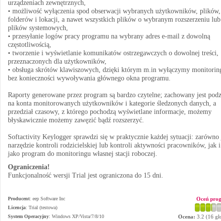
urządzeniach zewnętrznych,
• możliwość wyłączenia spod obserwacji wybranych użytkowników, plików,
folderów i lokacji, a nawet wszystkich plików o wybranym rozszerzeniu lub
plików systemowych,
• przesyłanie logów pracy programu na wybrany adres e-mail z dowolną
częstotliwością,
• tworzenie i wyświetlanie komunikatów ostrzegawczych o dowolnej treści,
przeznaczonych dla użytkowników,
• obsługa skrótów klawiszowych, dzięki którym m.in wyłączymy monitorin
bez konieczności wywoływania głównego okna programu.
Raporty generowane przez program są bardzo czytelne; zachowany jest podz
na konta monitorowanych użytkowników i kategorie śledzonych danych, a
przedział czasowy, z którego pochodzą wyświetlane informacje, możemy
błyskawicznie możemy zawęzić bądź rozszerzyć.
Softactivity Keylogger sprawdzi się w praktycznie każdej sytuacji: zarówno
narzędzie kontroli rodzicielskiej lub kontroli aktywności pracowników, jak i
jako program do monitoringu własnej stacji roboczej.
Ograniczenia!
Funkcjonalność wersji Trial jest ograniczona do 15 dni.
Producent
:
eep Software Inc
Oceń pro
Licencja
: Trial (testowa)
System Operacyjny
:
Windows XP/Vista/7/8/10
Ocena:
3.2
(
16
gł