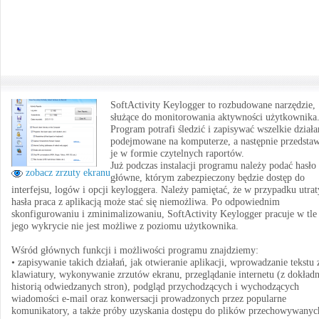
SoftActivity Keylogger to rozbudowane narzędzie,
służące do monitorowania aktywności użytkownika
Program potrafi śledzić i zapisywać wszelkie działa
podejmowane na komputerze, a następnie przedstaw
je w formie czytelnych raportów.
Już podczas instalacji programu należy podać hasło
zobacz zrzuty ekranu
główne, którym zabezpieczony będzie dostęp do
interfejsu, logów i opcji keyloggera. Należy pamiętać, że w przypadku utrat
hasła praca z aplikacją może stać się niemożliwa. Po odpowiednim
skonfigurowaniu i zminimalizowaniu, SoftActivity Keylogger pracuje w tle
jego wykrycie nie jest możliwe z poziomu użytkownika.
Wśród głównych funkcji i możliwości programu znajdziemy:
• zapisywanie takich działań, jak otwieranie aplikacji, wprowadzanie tekstu 
klawiatury, wykonywanie zrzutów ekranu, przeglądanie internetu (z dokład
historią odwiedzanych stron), podgląd przychodzących i wychodzących
wiadomości e-mail oraz konwersacji prowadzonych przez popularne
komunikatory, a także próby uzyskania dostępu do plików przechowywanyc