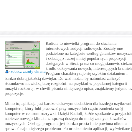
Radiola to niewielki program do słuchania
internetowych audycji radiowych. Zostały one
podzielone na kategorie według gatunków muzycz
i składają z raczej mniej popularnych propozycji
dostępnych w Sieci, przez co mogą stanowić cieka
źródło odkrywania nowych, interesujących brzmień
zobacz zrzuty ekranu
Program charakteryzuje się szybkim działaniem i
bardzo dobrą jakością dźwięku. Do wad można by natomiast zaliczyć
stosunkowo niewielką bazę rozgłośni: na przykład w popularnej kategorii
muzyki rockowej, w chwili pisania niniejszego opisu, znajdziemy jedynie tr
propozycje.
Mimo to, aplikacja jest bardzo ciekawym dodatkiem dla każdego użytkowni
komputera, który lubi pracować przy muzyce lub często zamienia swój
komputer w centrum rozrywki. Dzięki Radioli, każde spotkanie z przyjació
nabierze nowego klimatu za sprawą dostępu do mniej znanych kawałków
muzycznych. Obsługa programu jest bardzo prosta i nie powinna nikomu
sprawiać najmniejszego problemu. Po uruchomieniu aplikacji, wyświetlane j