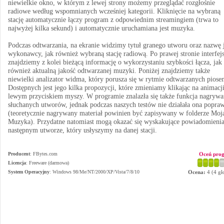
niewielkie okno, w którym z lewej strony możemy przeglądać rozgłośnie
radiowe według wspomnianych wcześniej kategorii. Kliknięcie na wybraną
stację automatycznie łączy program z odpowiednim streamingiem (trwa to
najwyżej kilka sekund) i automatycznie uruchamiana jest muzyka.
Podczas odtwarzania, na ekranie widzimy tytuł granego utworu oraz nazwę 
wykonawcy, jak również wybraną stację radiową. Po prawej stronie interfej
znajdziemy z kolei bieżącą informację o wykorzystaniu szybkości łącza, jak
również aktualną jakość odtwarzanej muzyki. Poniżej znajdziemy także
niewielki analizator widma, który porusza się w rytmie odtwarzanych piose
Dostępnych jest jego kilka propozycji, które zmieniamy klikając na animacj
lewym przyciskiem myszy. W programie znalazła się także funkcja nagrywa
słuchanych utworów, jednak podczas naszych testów nie działała ona popra
(teoretycznie nagrywany materiał powinien być zapisywany w folderze Moj
Muzyka). Przydatne natomiast mogą okazać się wyskakujące powiadomienia
następnym utworze, który usłyszymy na danej stacji.
Producent
:
FBytes.com
Oceń pro
Licencja
: Freeware (darmowa)
System Operacyjny
:
Windows 98/Me/NT/2000/XP/Vista/7/8/10
Ocena:
4
(
4
gł