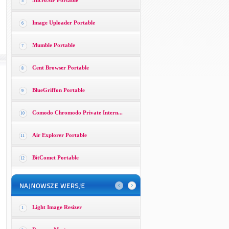
MicroSIP Portable
5
Image Uploader Portable
6
Mumble Portable
7
Cent Browser Portable
8
BlueGriffon Portable
9
Comodo Chromodo Private Intern...
10
Air Explorer Portable
11
BitComet Portable
12
Light Image Resizer
1