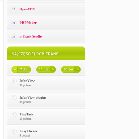
OpenVPN
23
PHPMaker
24
n-Track Studio
25
IrfanView
1
38 pobrań
IrfanView plugins
2
38 pobrań
TinyTask
3
15 pobrań
EasyClicker
4
9 pobrań