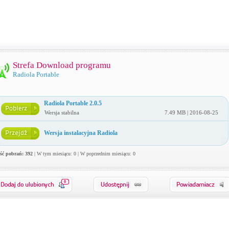
Strefa Download programu
Radiola Portable
Radiola Portable 2.0.5
Wersja stabilna
7.49 MB | 2016-08-25
Wersja instalacyjna Radiola
ość pobrań: 392
| W tym miesiącu: 0 | W poprzednim miesiącu: 0
0