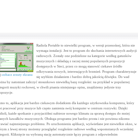
Radiola Portable to niewielki program, w wersji przenośnej, która nie
wymaga instalacji. Jest to program do słuchania internetowych audycji
radiowych. Zostały one podzielone na kategorie według gatunków
muzycznych i składają z raczej mniej popularnych propozycji
dostępnych w Sieci, przez co mogą stanowić ciekawe źródło
odkrywania nowych, interesujących brzmień. Program charakteryzuje
zobacz zrzuty ekranu
się szybkim działaniem i bardzo dobrą jakością dźwięku. Do wad
żna by natomiast zaliczyć stosunkowo niewielką bazę rozgłośni: na przykład w popularnej
tegorii muzyki rockowej, w chwili pisania niniejszego opisu, znajdziemy jedynie trzy
opozycje.
mo to, aplikacja jest bardzo ciekawym dodatkiem dla każdego użytkownika komputera, który
bi pracować przy muzyce lub często zamienia swój komputer w centrum rozrywki. Dzięki
dioli, każde spotkanie z przyjaciółmi nabierze nowego klimatu za sprawą dostępu do mniej
anych kawałków muzycznych. Obsługa programu jest bardzo prosta i nie powinna nikomu
rawiać najmniejszego problemu. Po uruchomieniu aplikacji, wyświetlane jest niewielkie okno, w
órym z lewej strony możemy przeglądać rozgłośnie radiowe według wspomnianych wcześniej
tegorii. Kliknięcie na wybraną stację automatycznie łączy program z odpowiednim