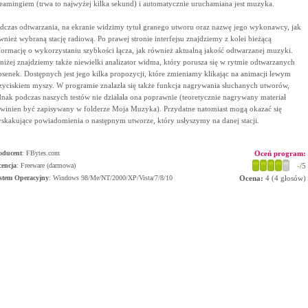
reamingiem (trwa to najwyżej kilka sekund) i automatycznie uruchamiana jest muzyka.
dczas odtwarzania, na ekranie widzimy tytuł granego utworu oraz nazwę jego wykonawcy, jak
wnież wybraną stację radiową. Po prawej stronie interfejsu znajdziemy z kolei bieżącą
formację o wykorzystaniu szybkości łącza, jak również aktualną jakość odtwarzanej muzyki.
niżej znajdziemy także niewielki analizator widma, który porusza się w rytmie odtwarzanych
osenek. Dostępnych jest jego kilka propozycji, które zmieniamy klikając na animacji lewym
zyciskiem myszy. W programie znalazła się także funkcja nagrywania słuchanych utworów,
dnak podczas naszych testów nie działała ona poprawnie (teoretycznie nagrywany materiał
winien być zapisywany w folderze Moja Muzyka). Przydatne natomiast mogą okazać się
skakujące powiadomienia o następnym utworze, który usłyszymy na danej stacji.
oducent
:
FBytes.com
Oceń program:
cencja
: Freeware (darmowa)
-
/5
stem Operacyjny
:
Windows 98/Me/NT/2000/XP/Vista/7/8/10
Ocena:
4
(
4
głosów)