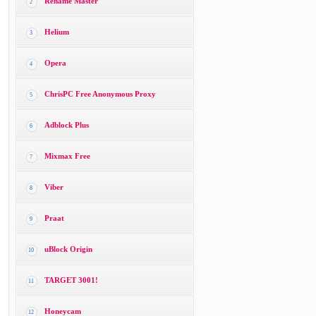
Rename Master
2
Helium
3
Opera
4
ChrisPC Free Anonymous Proxy
5
Adblock Plus
6
Mixmax Free
7
Viber
8
Praat
9
uBlock Origin
10
TARGET 3001!
11
Honeycam
12