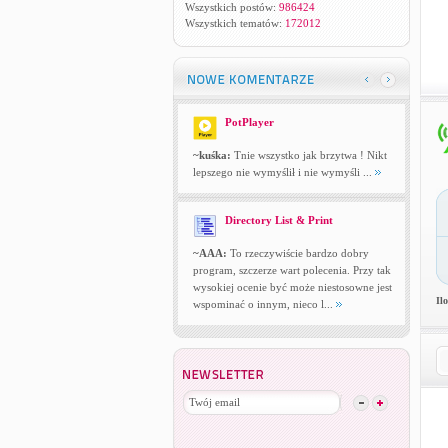
Wszystkich postów:
986424
Wszystkich tematów:
172012
PotPlayer
~kuśka:
Tnie wszystko jak brzytwa ! Nikt
lepszego nie wymyślił i nie wymyśli ...
Directory List & Print
~AAA:
To rzeczywiście bardzo dobry
program, szczerze wart polecenia. Przy tak
wysokiej ocenie być może niestosowne jest
Il
wspominać o innym, nieco l...