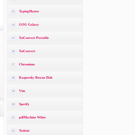
TypingMaster
13
GOG Galaxy
14
XnConvert Portable
15
XnConvert
16
Chromium
17
Kaspersky Rescue Disk
18
Vim
19
Spotify
20
pdfMachine White
21
Todoist
22