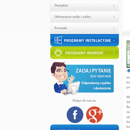
Narzędzia
Odtwarzacze audio i wideo
Pozostałe
mo
ka
pr
Mi
Dołącz do nas na:
lu
Ra
zn
sp
kt
ka