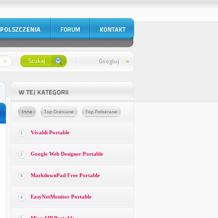
Vivaldi Portable
1
Google Web Designer Portable
2
MarkdownPad Free Portable
3
EasyNetMonitor Portable
4