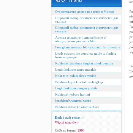
st
Строительство домов под ключ в Москве
Po
ró
Широкий выбор оснащения и запчастей для
станков
in
Po
Широкий выбор оснащения и запчастей для
станков
pi
pr
Аренда звукового и диджейского dj
оборудования pioneer в Мос
je
po
Free ghana treasury bill calculator for investors
wy
Leads scraper: the complete guide to finding
business prospe
Kokienak: panduan singkat untuk pemula
Pr
Login kokitoto tanpa masalah
Li
Koki toto: solusi akses mudah
Sy
Panduan login kokitoto terlengkap
Login kokitoto dengan praktis
Kokienak terbaru hari ini
[problem]wymiana baterii
Panduan daftar kokitoto terbaru
Dodaj swój temat
Więcej tematów
Osób na forum:
1967