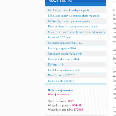
pr
M3 bet sportsbook malaysia guide
Pr
są
M3 casino malaysia betting platform guide
HT
M3liveplay casino game categories
wy
How to identify a genuine vca certificate
Ge
Usa erp software: what businesses need to know
do
wi
Copre v2.10.0 win
wp
Coventor semulator3d v11.2
Crosslight apsys v2024
Go
Crosslight pics3d v2024 x64
mu
Do
Datamine.discover v2024
36
Deform 14.0
pr
Dental wings dwos v2021
my
Deswik nova v2026.3
sk
(w
Deswik suite v2026.1
bl
se
Dodaj swój temat
mo
Więcej tematów
od
Osób na forum:
1872
Wszystkich postów:
986449
Ze
Wszystkich tematów:
172066
wy
we