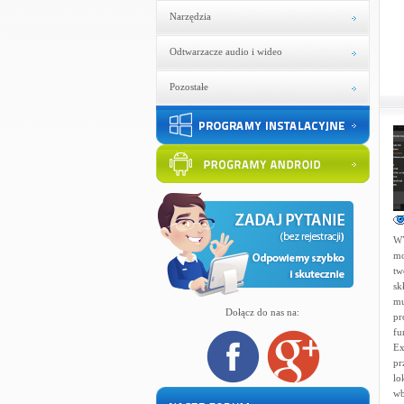
Narzędzia
Odtwarzacze audio i wideo
Pozostałe
WY
mo
tw
sk
mu
Dołącz do nas na:
pr
fu
Ex
pr
lo
wb