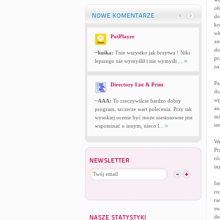
ob
do
kr
wk
PotPlayer
zm
do
~kuśka:
Tnie wszystko jak brzytwa ! Nikt
pr
lepszego nie wymyślił i nie wymyśli ...
na
Pa
Directory List & Print
do
wp
~AAA:
To rzeczywiście bardzo dobry
an
program, szczerze wart polecenia. Przy tak
ma
wysokiej ocenie być może niestosowne jest
im
wspominać o innym, nieco l...
We
Pr
ró
in
In
ro
ra
sw
do