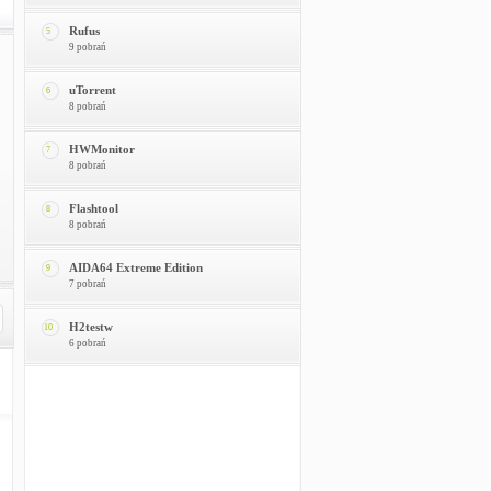
Rufus
5
9 pobrań
uTorrent
6
8 pobrań
HWMonitor
7
8 pobrań
Flashtool
8
8 pobrań
AIDA64 Extreme Edition
9
7 pobrań
H2testw
10
6 pobrań