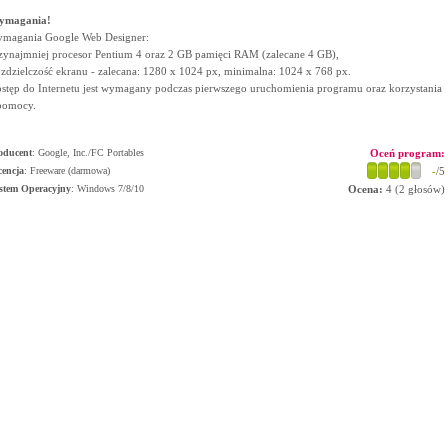
ymagania!
magania Google Web Designer:
zynajmniej procesor Pentium 4 oraz 2 GB pamięci RAM (zalecane 4 GB),
zdzielczość ekranu - zalecana: 1280 x 1024 px, minimalna: 1024 x 768 px.
stęp do Internetu jest wymagany podczas pierwszego uruchomienia programu oraz korzystania
pomocy.
oducent
:
Google, Inc./FC Portables
Oceń program:
cencja
: Freeware (darmowa)
-
/5
stem Operacyjny
:
Windows 7/8/10
Ocena:
4
(
2
głosów)