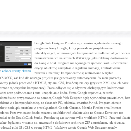
Google Web Designer Portable – przenośne wydanie darmowego
programu firmy Google, który pozwala na projektowanie
interaktywnych, animowanych komponentów multimedialnych w celu
zamieszczenia ich na stronach WWW (np. jako reklamy dostosowane
do Google Ads). Program nie wymaga znajomości kodu - tworzenie i
edycja obiektów, zarządzanie regułami animacji, kontrolowanie
zobacz zrzuty ekranu
zdarzeń i interakcji komponentów są realizowane w trybie
SIWYG, zaś kod dla naszego projektu jest generowany automatycznie. W razie potrzeby
żemy jednak pracować z HTML5, stylami CSS, JavaScriptem czy językiem XML (na ich bazie
orzone są wszystkie komponenty). Praca odbywa się w edytorze obsługującym kolorowanie
ładni oraz podświetlanie i auto-uzupełnianie kodu. Firma Google zapewnia, że treści
ltimedialne przygotowane za pomocą Google Web Designer będą wyświetlane prawidłowo, bez
oblemów z kompatybilnością, na ekranach PC, tabletów, smartfonów itd. Program oferuje
nkcje podglądu projektu w przeglądarkach Google Chrome, Mozilla Firefox oraz Internet
plorer. Poza tym nasze dzieło możemy opublikować lokalnie albo na Google Drive czy też
zesłać je do DoubleClick Studio. Projekty są zapisywane tylko w plikach HTML. Przy publikacji
kalnej będziemy w stanie np. utworzyć z dodatkowe archiwum ZIP z projektem, jak również
udować pliki JS i CSS w stronę HTML. Właściwe wersje Google Web Designer zostały