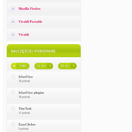
Mozilla Firefox
23
Vivaldi Portable
24
Vivaldi
25
IrfanView
1
38 pobrań
IrfanView plugins
2
38 pobrań
TinyTask
3
15 pobrań
EasyClicker
4
9 pobrań