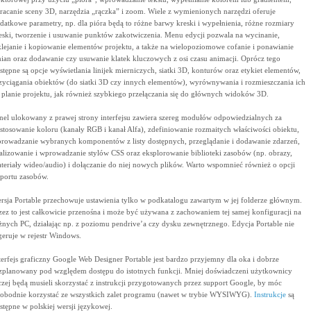
racanie sceny 3D, narzędzia „rączka” i zoom. Wiele z wymienionych narzędzi oferuje
datkowe parametry, np. dla pióra będą to różne barwy kreski i wypełnienia, różne rozmiary
eski, tworzenie i usuwanie punktów zakotwiczenia. Menu edycji pozwala na wycinanie,
lejanie i kopiowanie elementów projektu, a także na wielopoziomowe cofanie i ponawianie
ian oraz dodawanie czy usuwanie klatek kluczowych z osi czasu animacji. Oprócz tego
stępne są opcje wyświetlania linijek mierniczych, siatki 3D, konturów oraz etykiet elementów,
zyciągania obiektów (do siatki 3D czy innych elementów), wyrównywania i rozmieszczania ich
 planie projektu, jak również szybkiego przełączania się do głównych widoków 3D.
nel ulokowany z prawej strony interfejsu zawiera szereg modułów odpowiedzialnych za
stosowanie koloru (kanały RGB i kanał Alfa), zdefiniowanie rozmaitych właściwości obiektu,
rowadzanie wybranych komponentów z listy dostępnych, przeglądanie i dodawanie zdarzeń,
alizowanie i wprowadzanie stylów CSS oraz eksplorowanie biblioteki zasobów (np. obrazy,
teriały wideo/audio) i dołączanie do niej nowych plików. Warto wspomnieć również o opcji
portu zasobów.
rsja Portable przechowuje ustawienia tylko w podkatalogu zawartym w jej folderze głównym.
zez to jest całkowicie przenośna i może być używana z zachowaniem tej samej konfiguracji na
żnych PC, działając np. z poziomu pendrive’a czy dysku zewnętrznego. Edycja Portable nie
geruje w rejestr Windows.
terfejs graficzny Google Web Designer Portable jest bardzo przyjemny dla oka i dobrze
zplanowany pod względem dostępu do istotnych funkcji. Mniej doświadczeni użytkownicy
czej będą musieli skorzystać z instrukcji przygotowanych przez support Google, by móc
obodnie korzystać ze wszystkich zalet programu (nawet w trybie WYSIWYG).
Instrukcje
są
stępne w polskiej wersji językowej.