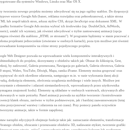
zygotowane dla systemów Windows, Linuks oraz Mac OS X.
zy tworzeniu nowego projektu możemy zdecydować się na jego ogólny szablon. Do dyspozycji
 typowe wzorce Google Ads (baner, reklama rozwijalna oraz pełnoekranowa), a także strona
ML lub zespół takich stron, arkusz stylów CSS, skrypt JavaScript oraz dokument XML. W
padku formatów Google Ads można wybrać ich środowisko (np. DoubleClick, AdWords,
neric), ustalić ich wymiary, jak również zdecydować o trybie zastosowanej animacji (opcja
stępna również dla szablonu „HTML ze stronami”). W programie będziemy w stanie pracować z
eloma projektami jednocześnie (otwierane w osobnych kartach), poza tym możliwe jest również
rowadzanie komponentów na różne strony pojedynczego projektu.
ogle Web Designer pozwala na wprowadzanie wielu komponentów interaktywnych i
ltimedialnych do projektu, skorzystamy z obiektów takich jak: Obszar do kliknięcia, Gest,
tknij, by zadzwonić, Galeria przesuwana, Nawigacja po galeriach, Galeria obrotowa, Galeria
0 stopni, Wideo, YouTube, Dźwięk, Mapa, ramka iFrame. Elementy można grupować oraz
zypisywać do nich określone zdarzenia, następujące m.in. w razie wykonania danej akcji
szką, dotknięcia elementu, obrócenia urządzenia mobilnego i wiele innych. Możliwe jest
orzystanie z elementów i zdarzeń niestandardowych, wprowadzanych przez użytkownika
ymagana znajomość kodu). Elementy są układane w osobnych warstwach, ukrywanych albo
okowanych w razie potrzeby. Panel animacji pozwala na szybkie tworzenie i kontrolowanie
kwencji klatek obrazu, zarówno w trybie podstawowym, jak i bardziej zaawansowanym (tutaj
żna pozycjonować warstwy i zdarzenia na osi czasu). Przy pomocy panelu oczywiście
tworzymy animacje, także w formie zapętlonej.
staw narzędzi edycyjnych obejmuje funkcje takie jak: zaznaczanie elementów, transformacje
branego obiektu, obracanie i przesuwanie obiektów 3D, nadawanie etykiet, tworzenie grafiki
ktorowej przy użyciu „pióra”, wprowadzanie tekstu, wypełnianie kolorem lub gradientem,