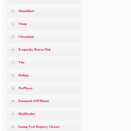
Ahnenblatt
13
Nmap
14
Chromium
15
Kaspersky Rescue Disk
16
Vim
17
Helium
18
PotPlayer
19
Passmark OSFMount
20
MailWasher
21
Eusing Free Registry Cleaner
22