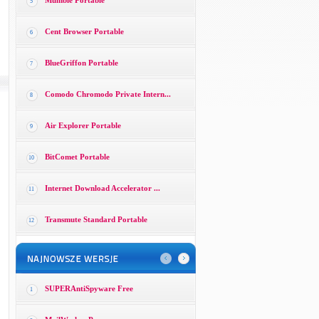
Mumble Portable
5
Cent Browser Portable
6
BlueGriffon Portable
7
Comodo Chromodo Private Intern...
8
Air Explorer Portable
9
BitComet Portable
10
Internet Download Accelerator ...
11
Transmute Standard Portable
12
SUPERAntiSpyware Free
1