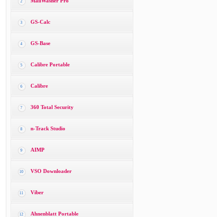
MailWasher Pro
2
GS-Calc
3
GS-Base
4
Calibre Portable
5
Calibre
6
360 Total Security
7
n-Track Studio
8
AIMP
9
VSO Downloader
10
Viber
11
Ahnenblatt Portable
12