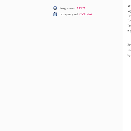
W
Programów:
11971
Wy
Istniejemy od:
8590 dni
Pr
Ro
Do
z 
Pr
Li
Sy