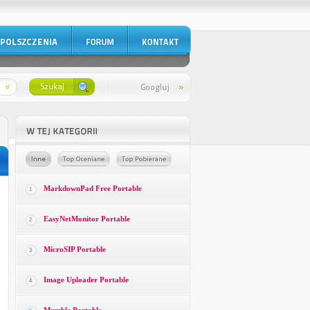
MarkdownPad Free Portable
1
EasyNetMonitor Portable
2
MicroSIP Portable
3
Image Uploader Portable
4