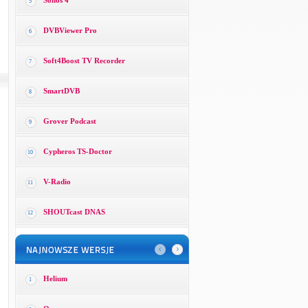
Sonos 4
5
DVBViewer Pro
6
Soft4Boost TV Recorder
7
SmartDVB
8
Grover Podcast
9
Cypheros TS-Doctor
10
V-Radio
11
SHOUTcast DNAS
12
Helium
1