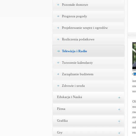
Pozostałe domowe
Prognoza pogody
Projektowanie wnętrz i ogrodów
Rozliczenia podatkowe
Telewizja i Radio
Tworzenie kalendarzy
Zarządzanie budżetem
in
Zdrowie i uroda
ni
na
Edukacja i Nauka
Ob
mn
Firma
za
zo
Grafika
od
mi
Gry
ro