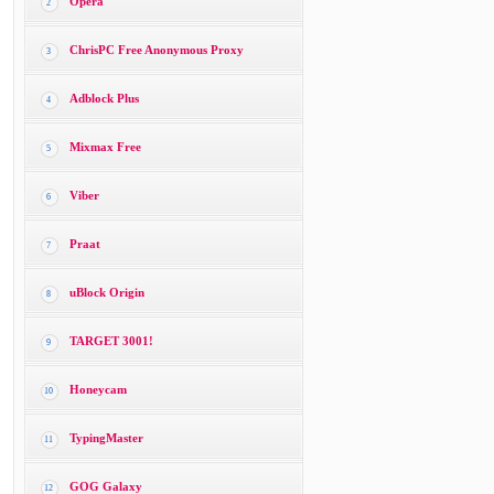
Opera
2
ChrisPC Free Anonymous Proxy
3
Adblock Plus
4
Mixmax Free
5
Viber
6
Praat
7
uBlock Origin
8
TARGET 3001!
9
Honeycam
10
TypingMaster
11
GOG Galaxy
12