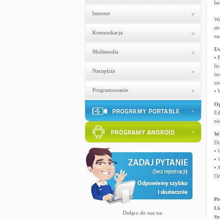
ła
Internet
Wa
st
Komunikacja
na
U
Multimedia
• 
li
Narzędzia
in
um
Programowanie
• 
Og
Ed
ni
W
Do
•
W
•
V
•
A
Od
Pr
Li
Dołącz do nas na:
Sy