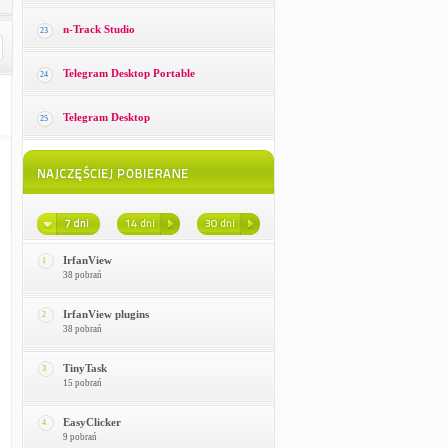
n-Track Studio
23
Telegram Desktop Portable
24
Telegram Desktop
25
IrfanView
1
38 pobrań
IrfanView plugins
2
38 pobrań
TinyTask
3
15 pobrań
EasyClicker
4
9 pobrań