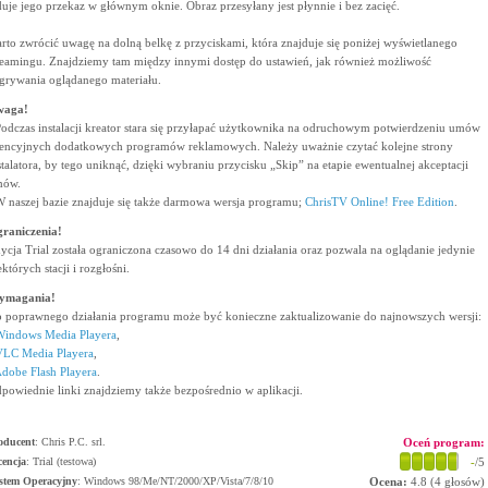
duje jego przekaz w głównym oknie. Obraz przesyłany jest płynnie i bez zacięć.
rto zwrócić uwagę na dolną belkę z przyciskami, która znajduje się poniżej wyświetlanego
reamingu. Znajdziemy tam między innymi dostęp do ustawień, jak również możliwość
grywania oglądanego materiału.
waga!
Podczas instalacji kreator stara się przyłapać użytkownika na odruchowym potwierdzeniu umów
cencyjnych dodatkowych programów reklamowych. Należy uważnie czytać kolejne strony
stalatora, by tego uniknąć, dzięki wybraniu przycisku „Skip” na etapie ewentualnej akceptacji
ów.
W naszej bazie znajduje się także darmowa wersja programu;
ChrisTV Online! Free Edition
.
raniczenia!
ycja Trial została ograniczona czasowo do 14 dni działania oraz pozwala na oglądanie jedynie
ektórych stacji i rozgłośni.
ymagania!
 poprawnego działania programu może być konieczne zaktualizowanie do najnowszych wersji:
indows Media Playera
,
LC Media Playera
,
dobe Flash Playera
.
powiednie linki znajdziemy także bezpośrednio w aplikacji.
oducent
:
Chris P.C. srl.
Oceń program:
cencja
: Trial (testowa)
-
/5
stem Operacyjny
:
Windows 98/Me/NT/2000/XP/Vista/7/8/10
Ocena:
4.8
(
4
głosów)