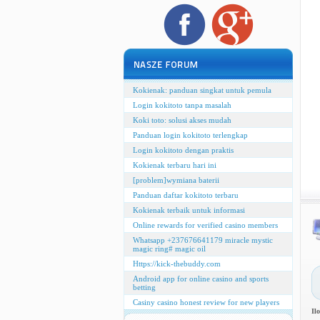
Kokienak: panduan singkat untuk pemula
Login kokitoto tanpa masalah
Koki toto: solusi akses mudah
Panduan login kokitoto terlengkap
Login kokitoto dengan praktis
Kokienak terbaru hari ini
[problem]wymiana baterii
Panduan daftar kokitoto terbaru
Kokienak terbaik untuk informasi
Online rewards for verified casino members
Whatsapp +237676641179 miracle mystic
magic ring# magic oil
Https://kick-thebuddy.com
Android app for online casino and sports
betting
Casiny casino honest review for new players
Il