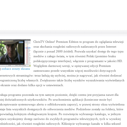
ChrisTV Online! Premium Edition to program do oglądania telewizji
oraz słuchania rozgłośni radiowych nadawanych przez Internet
(łącznie z ponad 2600 źródeł). Pozwala uzyskać dostęp do tego typu
mediów z całego świata, w tym również Polski (pomimo braku
polskojęzycznego interfejsu), włącznie z programami w jakości HD.
Względem darmowej wersji, w opisywanej edycji Premium
zobacz zrzuty ekranu
zastosowano przede wszystkim więcej możliwości dotyczących
ternetowych streamingów: teraz ładują się szybciej, można je nagrywać, jak również dodawać
eograniczoną liczbę własnych. Zwiększono także liczbę wyników wyszukiwania wyświetlanych
 ekranie oraz dodano kilka opcji w ustawieniach.
sługa programu pozostała na tym samym poziomie, dzięki czemu jest przyjazna nawet dla
iej doświadczonych użytkowników. Po uruchomieniu aplikacji (konieczne może być
akceptowanie systemowego alertu o odblokowaniu zapory), w prawej strony okna wyświetlona
staje lista wszystkich dostępnych do odtworzenia mediów. Podzielone zostały na foldery, które
powiadają kolejnym obsługiwanym krajom. Po rozwinięciu wybranego katalogu, w jednym
ejscu uzyskujemy dostęp zarówno do zwykłych programów telewizyjnych, tych w wysokiej
zdzielczości, jak również rozgłośni radiowych. Kliknięcie wybranego kanału w kilka sekund