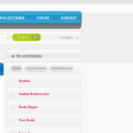
Radiola
1
Audials Radiotracker
2
Radio Ripper
3
Tray Radio
4