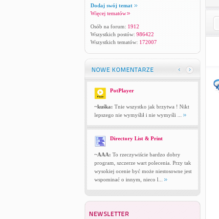
Dodaj swój temat
Więcej tematów
Osób na forum:
1912
Wszystkich postów:
986422
Wszystkich tematów:
172007
PotPlayer
~kuśka:
Tnie wszystko jak brzytwa ! Nikt
lepszego nie wymyślił i nie wymyśli ...
Directory List & Print
~AAA:
To rzeczywiście bardzo dobry
program, szczerze wart polecenia. Przy tak
wysokiej ocenie być może niestosowne jest
wspominać o innym, nieco l...