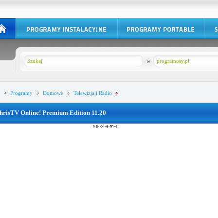
w
programosy.pl
Programy
Domowe
Telewizja i Radio
hrisTV Online! Premium Edition 11.20