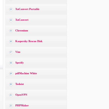
XnConvert Portable
13
XnConvert
14
Chromium
15
Kaspersky Rescue Disk
16
Vim
17
Spotify
18
pdfMachine White
19
Todoist
20
OpenVPN
21
PHPMaker
22