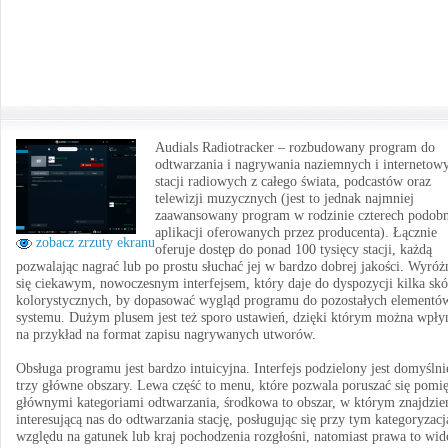
Audials Radiotracker – rozbudowany program do
odtwarzania i nagrywania naziemnych i internetow
stacji radiowych z całego świata, podcastów oraz
telewizji muzycznych (jest to jednak najmniej
zaawansowany program w rodzinie czterech podob
aplikacji oferowanych przez producenta). Łącznie
zobacz zrzuty ekranu
oferuje dostęp do ponad 100 tysięcy stacji, każdą
pozwalając nagrać lub po prostu słuchać jej w bardzo dobrej jakości. Wyróż
się ciekawym, nowoczesnym interfejsem, który daje do dyspozycji kilka sk
kolorystycznych, by dopasować wygląd programu do pozostałych elementó
systemu. Dużym plusem jest też sporo ustawień, dzięki którym można wpły
na przykład na format zapisu nagrywanych utworów.
Obsługa programu jest bardzo intuicyjna. Interfejs podzielony jest domyślni
trzy główne obszary. Lewa część to menu, które pozwala poruszać się pomi
głównymi kategoriami odtwarzania, środkowa to obszar, w którym znajdzi
interesującą nas do odtwarzania stację, posługując się przy tym kategoryzacj
względu na gatunek lub kraj pochodzenia rozgłośni, natomiast prawa to wi