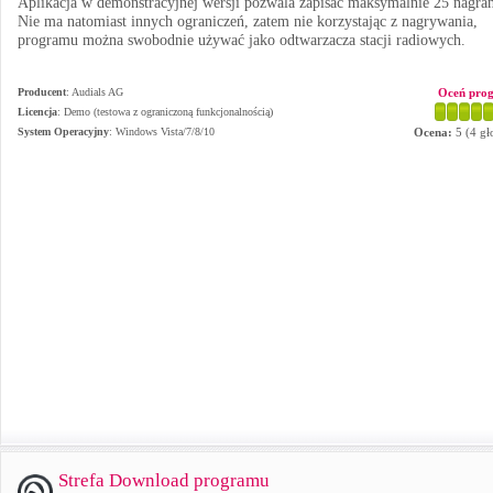
Aplikacja w demonstracyjnej wersji pozwala zapisać maksymalnie 25 nagrań
Nie ma natomiast innych ograniczeń, zatem nie korzystając z nagrywania,
programu można swobodnie używać jako odtwarzacza stacji radiowych.
Producent
:
Audials AG
Oceń pro
Licencja
: Demo (testowa z ograniczoną funkcjonalnością)
System Operacyjny
:
Windows Vista/7/8/10
Ocena:
5
(
4
gł
Strefa Download programu