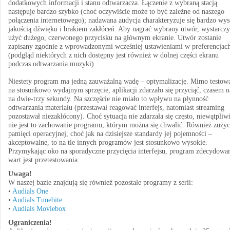
dodatkowych informacji i stanu odtwarzacza. Łączenie z wybraną stacją
następuje bardzo szybko (choć oczywiście może to być zależne od naszego
połączenia internetowego); nadawana audycja charakteryzuje się bardzo wy
jakością dźwięku i brakiem zakłóceń. Aby nagrać wybrany utwór, wystarczy
użyć dużego, czerwonego przycisku na głównym ekranie. Utwór zostanie
zapisany zgodnie z wprowadzonymi wcześniej ustawieniami w preferencjac
(podgląd niektórych z nich dostępny jest również w dolnej części ekranu
podczas odtwarzania muzyki).
Niestety program ma jedną zauważalną wadę – optymalizację. Mimo testow
na stosunkowo wydajnym sprzęcie, aplikacji zdarzało się przyciąć, czasem 
na dwie-trzy sekundy. Na szczęście nie miało to wpływu na płynność
odtwarzania materiału (przestawał reagować interfejs, natomiast streaming
pozostawał niezakłócony). Choć sytuacja nie zdarzała się często, niewątpliw
nie jest to zachowanie programu, którym można się chwalić. Również zużyc
pamięci operacyjnej, choć jak na dzisiejsze standardy jej pojemności –
akceptowalne, to na tle innych programów jest stosunkowo wysokie.
Przymykając oko na sporadyczne przycięcia interfejsu, program zdecydowa
wart jest przetestowania.
Uwaga!
W naszej bazie znajdują się również pozostałe programy z serii:
•
Audials One
•
Audials Tunebite
•
Audials Moviebox
Ograniczenia!