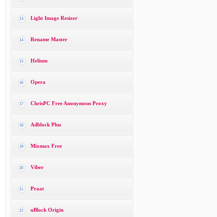
Light Image Resizer
13
Rename Master
14
Helium
15
Opera
16
ChrisPC Free Anonymous Proxy
17
Adblock Plus
18
Mixmax Free
19
Viber
20
Praat
21
uBlock Origin
22