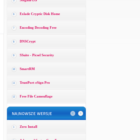
SteganPEG
5
Exlade Cryptic Disk Home
6
Encoding Decoding Free
7
DNSCrypt
8
SSuite - Picsel Security
9
SmartRM
10
TrustPort eSign Pro
11
Free File Camouflage
12
Zero Install
1