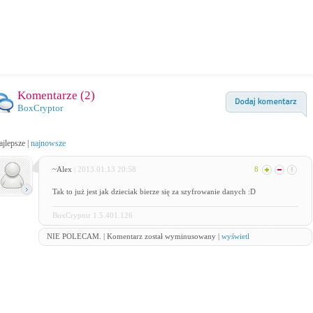
Komentarze (
2
)
BoxCryptor
ajlepsze
|
najnowsze
~Alex
| 2013.01.13 20:58
8
Tak to już jest jak dzieciak bierze się za szyfrowanie danych :D
BoxCryptor 1.5.401.126
NIE POLECAM. | Komentarz został wyminusowany |
wyświetl