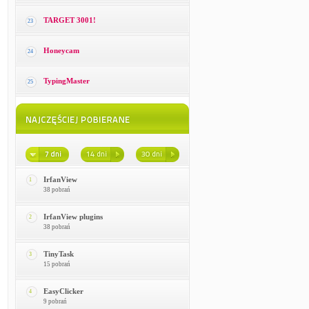
TARGET 3001!
23
Honeycam
24
TypingMaster
25
IrfanView
1
38 pobrań
IrfanView plugins
2
38 pobrań
TinyTask
3
15 pobrań
EasyClicker
4
9 pobrań