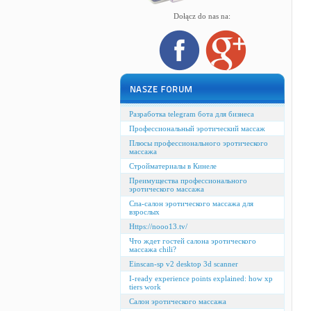
Dołącz do nas na:
Разработка telegram бота для бизнеса
Профессиональный эротический массаж
Плюсы профессионального эротического
массажа
Стройматериалы в Кинеле
Преимущества профессионального
эротического массажа
Спа-салон эротического массажа для
взрослых
Https://nooo13.tv/
Что ждет гостей салона эротического
массажа chili?
Einscan-sp v2 desktop 3d scanner
I-ready experience points explained: how xp
tiers work
Салон эротического массажа