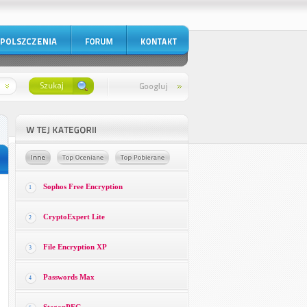
Sophos Free Encryption
1
CryptoExpert Lite
2
File Encryption XP
3
Passwords Max
4