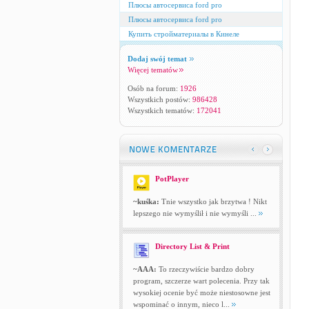
Плюсы автосервиса ford pro
Плюсы автосервиса ford pro
Купить стройматериалы в Кинеле
Dodaj swój temat
Więcej tematów
Osób na forum:
1926
Wszystkich postów:
986428
Wszystkich tematów:
172041
PotPlayer
~kuśka:
Tnie wszystko jak brzytwa ! Nikt
lepszego nie wymyślił i nie wymyśli ...
Directory List & Print
~AAA:
To rzeczywiście bardzo dobry
program, szczerze wart polecenia. Przy tak
wysokiej ocenie być może niestosowne jest
wspominać o innym, nieco l...