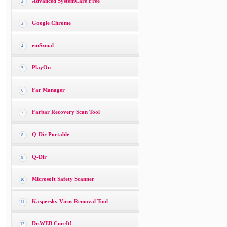
Advanced SystemCare Free
2
Google Chrome
3
emSzmal
4
PlayOn
5
Far Manager
6
Farbar Recovery Scan Tool
7
Q-Dir Portable
8
Q-Dir
9
Microsoft Safety Scanner
10
Kaspersky Virus Removal Tool
11
Dr.WEB CureIt!
12