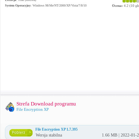
System Operacyjny
:
Windows 98/Me/NT/2000/XP/Vista/7/8/10
Ocena:
4.2
(
10
gł
Strefa Download programu
File Encryption XP
File Encryption XP 1.7.395
Wersja stabilna
1.66 MB | 2022-01-