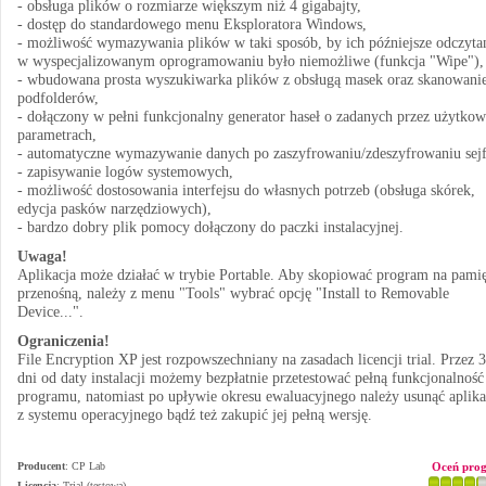
- obsługa plików o rozmiarze większym niż 4 gigabajty,
- dostęp do standardowego menu Eksploratora Windows,
- możliwość wymazywania plików w taki sposób, by ich późniejsze odczyta
w wyspecjalizowanym oprogramowaniu było niemożliwe (funkcja "Wipe"),
- wbudowana prosta wyszukiwarka plików z obsługą masek oraz skanowan
podfolderów,
- dołączony w pełni funkcjonalny generator haseł o zadanych przez użytko
parametrach,
- automatyczne wymazywanie danych po zaszyfrowaniu/zdeszyfrowaniu sejf
- zapisywanie logów systemowych,
- możliwość dostosowania interfejsu do własnych potrzeb (obsługa skórek,
edycja pasków narzędziowych),
- bardzo dobry plik pomocy dołączony do paczki instalacyjnej.
Uwaga!
Aplikacja może działać w trybie Portable. Aby skopiować program na pami
przenośną, należy z menu "Tools" wybrać opcję "Install to Removable
Device...".
Ograniczenia!
File Encryption XP jest rozpowszechniany na zasadach licencji trial. Przez 
dni od daty instalacji możemy bezpłatnie przetestować pełną funkcjonalność
programu, natomiast po upływie okresu ewaluacyjnego należy usunąć aplika
z systemu operacyjnego bądź też zakupić jej pełną wersję.
Producent
:
CP Lab
Oceń pro
Licencja
: Trial (testowa)