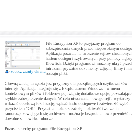
File Encryption XP to przyjazny program do
zabezpieczania danych przed niepowołanym dostęp
Aplikacja pozwala na tworzenie sejfów chronionyc
hasłem dostępu i szyfrowanych przy pomocy algor
Blowfish. Dzięki programowi możemy ukryć przed
intruzami prywatne dokumenty, zdjęcia, filmy i in
zobacz zrzuty ekranu
rodzaju pliki.
Główną zaletą narzędzia jest przyjazny dla początkujących użytkowników
interfejs. Aplikacja integruje się z Eksploratorem Windows - w menu
kontekstowym plików i folderów pojawią się dodatkowe opcje, pozwalające
szybkie zabezpieczenie danych. W celu utworzenia nowego sejfu wystarczy
wskazać docelową lokalizację, wpisać hasło dostępowe i zatwierdzić wybór
przyciskiem "OK". Przydatna może okazać się możliwość tworzenia
samorozpakowujących się archiwów - można je bezproblemowo przenieść n
dowolne stanowisko robocze.
Pozostałe cechy programu File Encryption XP: