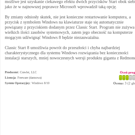
możliwe jest uzyskanie ciekawego efektu dwóch przycisków Start obok sieb
jako że w najnowszej poprawce Microsoft wprowadził taką opcję.
By zmiany odniosły skutek, nie jest konieczne restartowanie komputera, a
przycisk z symbolem Windows na klawiaturze staje się automatycznie
powiązany z przyciskiem dodanym przez Classic Start. Program nie zużywa
wielkich ilości zasobów systemowych, zatem jego obecność na komputerze
mogącym udźwignąć Windows 8 będzie niezauważalna.
Classic Start 8 umożliwia powrót do przeszłości i chyba najbardziej
charakterystycznego dla systemu Windows rozwiązania bez konieczności
instalacji starszych, mniej nowoczesnych wersji produktu giganta z Redmon
Producent
:
Crawler, LLC
Oceń pro
Licencja
: Freeware (darmowa)
System Operacyjny
:
Windows 8/10
Ocena:
3
(
2
gł