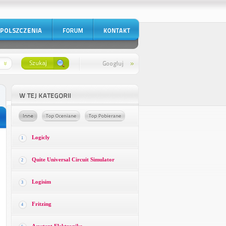
Logicly
1
Quite Universal Circuit Simulator
2
Logisim
3
Fritzing
4