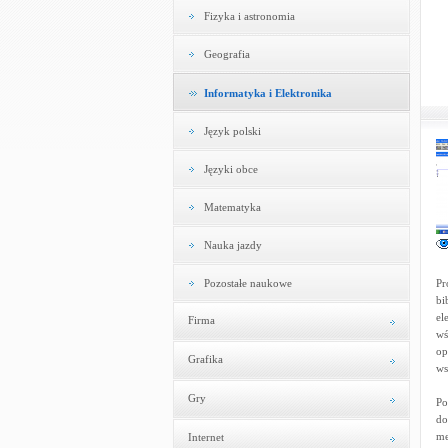
Fizyka i astronomia
Geografia
Informatyka i Elektronika
Język polski
Języki obce
Matematyka
Nauka jazdy
Pozostałe naukowe
Pr
bi
el
Firma
wś
op
Grafika
ws
Gry
Po
do
me
Internet