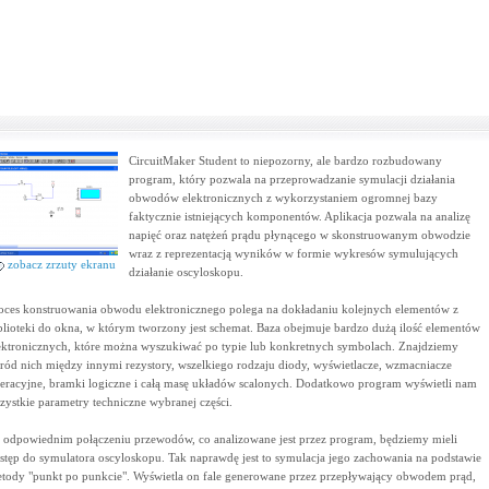
CircuitMaker Student to niepozorny, ale bardzo rozbudowany
program, który pozwala na przeprowadzanie symulacji działania
obwodów elektronicznych z wykorzystaniem ogromnej bazy
faktycznie istniejących komponentów. Aplikacja pozwala na analizę
napięć oraz natężeń prądu płynącego w skonstruowanym obwodzie
wraz z reprezentacją wyników w formie wykresów symulujących
zobacz zrzuty ekranu
działanie oscyloskopu.
oces konstruowania obwodu elektronicznego polega na dokładaniu kolejnych elementów z
blioteki do okna, w którym tworzony jest schemat. Baza obejmuje bardzo dużą ilość elementów
ektronicznych, które można wyszukiwać po typie lub konkretnych symbolach. Znajdziemy
ród nich między innymi rezystory, wszelkiego rodzaju diody, wyświetlacze, wzmacniacze
eracyjne, bramki logiczne i całą masę układów scalonych. Dodatkowo program wyświetli nam
zystkie parametry techniczne wybranej części.
 odpowiednim połączeniu przewodów, co analizowane jest przez program, będziemy mieli
stęp do symulatora oscyloskopu. Tak naprawdę jest to symulacja jego zachowania na podstawie
tody "punkt po punkcie". Wyświetla on fale generowane przez przepływający obwodem prąd,