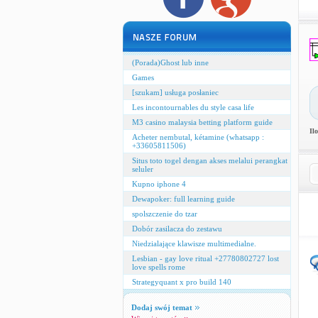
(Porada)Ghost lub inne
Games
[szukam] usługa posłaniec
Les incontournables du style casa life
M3 casino malaysia betting platform guide
Il
Acheter nembutal, kétamine (whatsapp :
+33605811506)
Situs toto togel dengan akses melalui perangkat
seluler
Kupno iphone 4
Dewapoker: full learning guide
spolszczenie do tzar
Dobór zasilacza do zestawu
Niedzialające klawisze multimedialne.
Lesbian - gay love ritual +27780802727 lost
love spells rome
Strategyquant x pro build 140
Dodaj swój temat