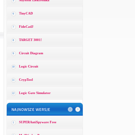
Asystent Elektronika
5
TinyCAD
6
FidoCadJ
7
TARGET 3001!
8
Circuit Diagram
9
Logic Circuit
10
CrypTool
11
Logic Gate Simulator
12
SUPERAntiSpyware Free
1