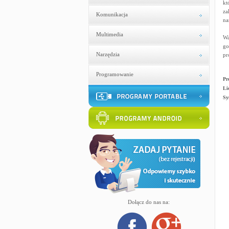
kt
za
Komunikacja
na
Multimedia
Wa
go
Narzędzia
pr
Programowanie
Pr
Li
Sy
Dołącz do nas na: