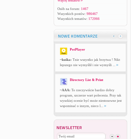
Więcej tematów
Osób na forum:
1467
Wszystkich postów:
986467
Wszystkich tematów:
172066
PotPlayer
~kuśka:
Tnie wszystko jak brzytwa ! Nikt
lepszego nie wymyślił i nie wymyśli ...
Directory List & Print
~AAA:
To rzeczywiście bardzo dobry
program, szczerze wart polecenia. Przy tak
wysokiej ocenie być może niestosowne jest
wspominać o innym, nieco l...