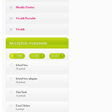
Mozilla Firefox
23
Vivaldi Portable
24
Vivaldi
25
IrfanView
1
38 pobrań
IrfanView plugins
2
38 pobrań
TinyTask
3
15 pobrań
EasyClicker
4
9 pobrań