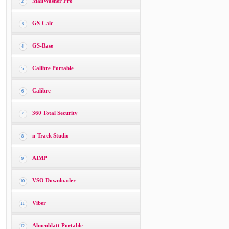
MailWasher Pro
2
GS-Calc
3
GS-Base
4
Calibre Portable
5
Calibre
6
360 Total Security
7
n-Track Studio
8
AIMP
9
VSO Downloader
10
Viber
11
Ahnenblatt Portable
12