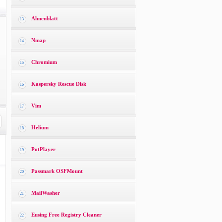
Ahnenblatt
13
Nmap
14
Chromium
15
Kaspersky Rescue Disk
16
Vim
17
Helium
18
PotPlayer
19
Passmark OSFMount
20
MailWasher
21
Eusing Free Registry Cleaner
22