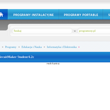
w
programosy.pl
Programy
Edukacja i Nauka
Informatyka i Elektronika
ircuitMaker Student 6.2c