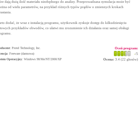
óre dają dużą ilość materiału niezbędnego do analizy. Przeprowadzana symulacja może być
leżna od wielu parametrów, na przykład różnych typów prądów o zmiennych krokach
rastania.
rto dodać, że wraz z instalacją programu, użytkownik zyskuje dostęp do kilkudziesięciu
towych przykładów obwodów, co ułatwi mu zrozumienie ich działania oraz samej obsługi
ogramu.
oducent
:
Protel Technology, Inc.
Oceń program:
cencja
: Freeware (darmowa)
-
/5
stem Operacyjny
:
Windows 98/Me/NT/2000/XP
Ocena:
3.4
(
22
głosów)