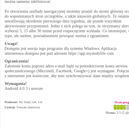
można samemu zdefiniować.
Po otworzeniu szuflady nawigacyjnej możemy przejść do strony głównej or
do wspomnianych stron szczegółów, a także ustawień globalnych. Te ostatni
umożliwiają określenie pierwszego dnia tygodnia, ale przede wszystkim
aktywowanie przypomnień. Jedno z nich polega na tym, że otrzymamy alert
wyboru) 5, 15 albo 30 minut przed rozpoczęciem wykładu. Co istotniejsze, 
typu, ale osobne, powiadomienie powiązać można z egzaminem.
Uwaga!
Dostępna jest wersja tego programu dla systemu Windows. Aplikacja
internetowa dostępna jest pod adresem https://app.mystudylife.com
Ograniczenia!
Założenie konta poprzez adres e-mail bądź za pośrednictwem konta serwisu
społecznościowego (Microsoft, Facebook, Google+) jest wymagane. Połącze
z internetem jest konieczne, aby móc synchronizować dane między urządze
Wymagania!
Android 4.0.3 i nowsze
Producent
:
My Study Life, Ltd.
Oceń pro
Licencja
: Freeware (darmowa)
Ocena:
3.5
(
2
gł