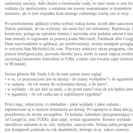
omówimy szerzej). Jeśli chodzi o ewentualne wady, to razić może w nim br
widżetu czy spolszczenia; o ostatnim nie zawsze wspominamy w kontekście
minusów, ale w tym wypadku brak naszego rodzimego trochę razi w oczy...
Po uruchomieniu aplikacji trzeba wybrać rodzaj konta: uczeń albo nauczycie
Należy pamiętać, że raz wybrany, nie może być już zmieniony. Rejestracja, 
konieczny, polega na wpisaniu imienia i nazwiska oraz podaniu adresu e-mai
inne metody to logowanie za pomocą konta Microsoft, Facebook albo Goog
Dane wprowadzone w aplikacji, po synchronizacji, można następnie przeglą
w witrynie App.MyStudyLife.com. Pierwszy właściwy ekran programu, ch
jeszcze konfiguracyjny, pozwala określić pory, kiedy to nasze zajęcia zwykle
zaczynają (ustawienie domyślnie to 9:00), a także czas trwania zajęć (domyś
to 90 minut).
Strona główna My Study Life da nam potem jasny wgląd:
• w to, co przeznaczone jest na dzisiaj - ile mamy wykładów? i ile egzamin
• w zadania - ile ich mamy do wykonania dzisiaj, a ile jutro?,
• w wykłady - ile już dziś za nami, a ile przed nami? oraz ile ich będzie jutr
• w egzaminy - ile ich czeka nas w najbliższym tygodniu?
Prócz tego, zobaczymy co dokładnie - jakie wykłady i jakie zadania -
zaplanowane są w naszym terminarzu na dzisiaj. Po tapnięciu w daną sekcję
przejdziemy do strony szczegółów. To kolejno: kalendarz (przypominający 
od Google'a), lista TODO, plan zajęć, wykaz egzaminów. Kreator wykładu
umożliwia wpisanie m.in. sali, budynku, nauczyciela. Ważną zaletą progra
jest dostępność podziału na rok akademicki, którego m.in. zakres czasowy