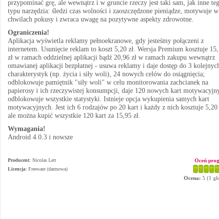
przypominać grę, ale wewnątrz i w gruncie rzeczy jest taki sam, jak inne te
typu narzędzia: śledzi czas wolności i zaoszczędzone pieniądze, motywuje w
chwilach pokusy i zwraca uwagę na pozytywne aspekty zdrowotne.
Ograniczenia!
Aplikacja wyświetla reklamy pełnoekranowe, gdy jesteśmy połączeni z
internetem. Usunięcie reklam to koszt 5,20 zł. Wersja Premium kosztuje 15
zł w ramach oddzielnej aplikacji bądź 20,96 zł w ramach zakupu wewnątrz
omawianej aplikacji bezpłatnej - usuwa reklamy i daje dostęp do 3 kolejnyc
charakterystyk (np. życia i siły woli), 24 nowych celów do osiągnięcia;
odblokowuje pamiętnik "siły woli" w celu monitorowania zachcianek na
papierosy i ich rzeczywistej konsumpcji, daje 120 nowych kart motywacyjn
odblokowuje wszystkie statystyki. Istnieje opcja wykupienia samych kart
motywacyjnych. Jest ich 6 rodzajów po 20 kart i każdy z nich kosztuje 5,20 
ale można kupić wszystkie 120 kart za 15,95 zł.
Wymagania!
Android 4.0.3 i nowsze
Producent
:
Nicolas Lett
Oceń pro
Licencja
: Freeware (darmowa)
Ocena:
5
(
1
gł