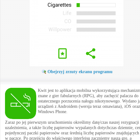
Obejrzyj zrzuty ekranu programu
Kwit jest to aplikacja mobilna wykorzystująca mechaniz
znane z gier fabularnych (RPG), aby zachęcić palacza do
ostatecznego porzucenia nałogu nikotynowego. Wydano ją
urządzeń z Androidem (wersja teraz omawiana), iOS oraz
Windows Phone.
Zaraz po jej pierwszym uruchomieniu określimy datę/czas naszej rezygnacji
uzależnienia, a także liczbę papierosów wypalanych dotychczas dziennie, ce
pojedynczej paczki papierosów oraz średnią liczbę papierosów znajdujących 
w paczce. Po przejściu do właściwego interfejsu zaczniemy naszą grę, a