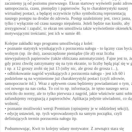
zaczniemy ją od poziomu pierwszego. Ekran startowy wyświetli paski zdrow
samopoczucia, czasu, pieniędzy i papierosów. Są to charakterystyki naszej
wirtualnej postaci, a będącej oczywiście tylko symboliczną reprezentacją
naszego postępu na drodze do zdrowia. Postęp uzależniony jest, rzecz jasna,
tylko i wyłącznie od czasu naszego niepalenia. Jeżeli będzie nas kusiło, aby
zrezygnować i zapalić, to ekran ten umożliwia także wyświetlenie okienek/k
motywującymi treściami; jest ich w sumie 40.
Kolejne zakładki tego programu umożliwiają z kolei:
• poznanie statystyk wynikających z porzucenia nałogu - to łączny czas byci
wolnym (np. ile dni), zaoszczędzone pieniądze (ile zł) oraz liczba
niewypalonych papierosów (także obliczana automatycznie). Fajne jest to, ż
gdy przez chwilę zatrzymamy się na tym ekranie, to liczby będą piąć się w 
i np. z 12 groszy zrobi się już 13 (niby nic, ale grosz do grosza i...),
• odblokowanie nagród wynikających z porzucenia nałogu - jest ich 60 i
podzielone są na wymienione już charakterystyki postaci (czyli zdrowie,
samopoczucie itd.). Wraz z upływem czasu będziemy powiadamiani o tym, 
coś nowego na nas czeka. To coś to np. informacja, że tętno naszego serca
wróciło do normy, ale to tylko pierwsza z nagród, jakie właściwie sami sobi
zafundujemy rezygnacją z papierochów. Aplikacja jedynie uświadomi, co da
wolność,
• poznanie możliwości wersji Premium (opisujemy je w oddzielnej sekcji),
• edycję ustawień, np. tych wprowadzonych na samym początku, czyli
definiujących termin porzucenia nałogu itp.
Podsumowując, Kwit to kolejny udany motywator. Z zewnątrz stara się