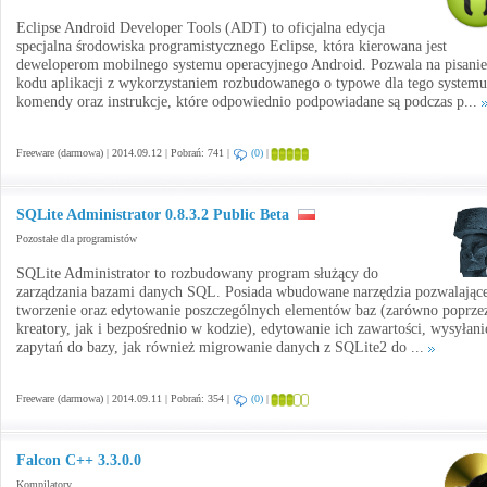
Eclipse Android Developer Tools (ADT) to oficjalna edycja
specjalna środowiska programistycznego Eclipse, która kierowana jest
deweloperom mobilnego systemu operacyjnego Android. Pozwala na pisanie
kodu aplikacji z wykorzystaniem rozbudowanego o typowe dla tego systemu
komendy oraz instrukcje, które odpowiednio podpowiadane są podczas p...
Freeware (darmowa) | 2014.09.12 | Pobrań: 741 |
(0)
|
SQLite Administrator 0.8.3.2 Public Beta
Pozostałe dla programistów
SQLite Administrator to rozbudowany program służący do
zarządzania bazami danych SQL. Posiada wbudowane narzędzia pozwalając
tworzenie oraz edytowanie poszczególnych elementów baz (zarówno poprze
kreatory, jak i bezpośrednio w kodzie), edytowanie ich zawartości, wysyłani
zapytań do bazy, jak również migrowanie danych z SQLite2 do ...
Freeware (darmowa) | 2014.09.11 | Pobrań: 354 |
(0)
|
Falcon C++ 3.3.0.0
Kompilatory