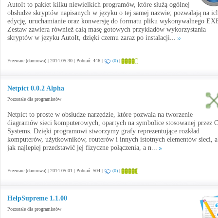
AutoIt to pakiet kilku niewielkich programów, które służą ogólnej
obsłudze skryptów napisanych w języku o tej samej nazwie; pozwalają na ic
edycję, uruchamianie oraz konwersję do formatu pliku wykonywalnego EX
Zestaw zawiera również całą masę gotowych przykładów wykorzystania
skryptów w języku AutoIt, dzięki czemu zaraz po instalacji...
Freeware (darmowa) | 2014.05.30 | Pobrań: 446 |
(0)
|
Netpict 0.0.2 Alpha
Pozostałe dla programistów
Netpict to proste w obsłudze narzędzie, które pozwala na tworzenie
diagramów sieci komputerowych, opartych na symbolice stosowanej przez C
Systems. Dzięki programowi stworzymy grafy reprezentujące rozkład
komputerów, użytkowników, routerów i innych istotnych elementów sieci, 
jak najlepiej przedstawić jej fizyczne połączenia, a n...
Freeware (darmowa) | 2014.05.01 | Pobrań: 504 |
(0)
|
HelpSupreme 1.1.00
Pozostałe dla programistów