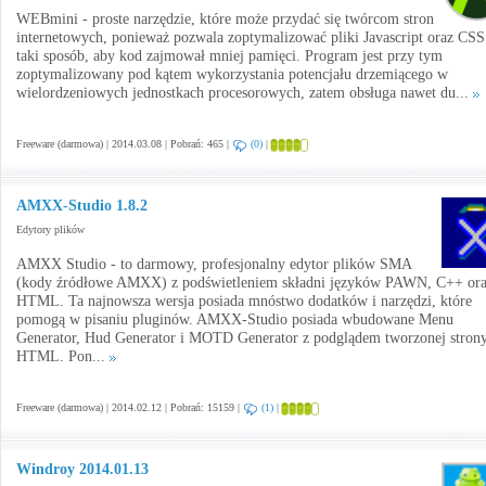
WEBmini - proste narzędzie, które może przydać się twórcom stron
internetowych, ponieważ pozwala zoptymalizować pliki Javascript oraz CS
taki sposób, aby kod zajmował mniej pamięci. Program jest przy tym
zoptymalizowany pod kątem wykorzystania potencjału drzemiącego w
wielordzeniowych jednostkach procesorowych, zatem obsługa nawet du...
Freeware (darmowa) | 2014.03.08 | Pobrań: 465 |
(0)
|
AMXX-Studio 1.8.2
Edytory plików
AMXX Studio - to darmowy, profesjonalny edytor plików SMA
(kody źródłowe AMXX) z podświetleniem składni języków PAWN, C++ or
HTML. Ta najnowsza wersja posiada mnóstwo dodatków i narzędzi, które
pomogą w pisaniu pluginów. AMXX-Studio posiada wbudowane Menu
Generator, Hud Generator i MOTD Generator z podglądem tworzonej stron
HTML. Pon...
Freeware (darmowa) | 2014.02.12 | Pobrań: 15159 |
(1)
|
Windroy 2014.01.13