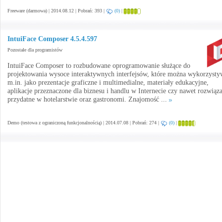
Freeware (darmowa) | 2014.08.12 | Pobrań: 393 |
(0)
|
IntuiFace Composer 4.5.4.597
Pozostałe dla programistów
IntuiFace Composer to rozbudowane oprogramowanie służące do
projektowania wysoce interaktywnych interfejsów, które można wykorzysty
m.in. jako prezentacje graficzne i multimedialne, materiały edukacyjne,
aplikacje przeznaczone dla biznesu i handlu w Internecie czy nawet rozwiąz
przydatne w hotelarstwie oraz gastronomi. Znajomość ...
Demo (testowa z ograniczoną funkcjonalnością) | 2014.07.08 | Pobrań: 274 |
(0)
|