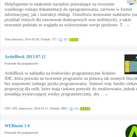
HelpSupreme to znakomite narzędzie pozwalające na tworzenie
wszelkiego rodzaju dokumentacji do oprogramowania, zarówno w formie
informacyjnej, jak i instrukcji obsługi. Umożliwia stosowanie szablonów (n
przykład różnych dla zastosowań desktopowych oraz mobilnych), a także
tworzenie podziału ze względu na wykorzystane wersje językowe. T...
Trial (testowa) | 2014.03.30 | Pobrań: 757 |
(0)
|
ArduBlock 2013.07.12
Pozostałe dla programistów
ArduBlock to nakładka na środowisko programistyczne Arduino
IDE, która pozwala na tworzenie programów za pomocą tak zwanych blocz
bez znajomości żadnego języka programowania. Stanowi więc bardzo cieka
propozycję dla osób, które mają ciekawe pomysły do zrealizowania, jednak 
posiadają wystarczającej wiedzy programistycznej, aby ...
GNU GPL (darmowa) | 2014.03.15 | Pobrań: 2803 |
(0)
|
WEBmini 1.0
Pozostałe dla programistów