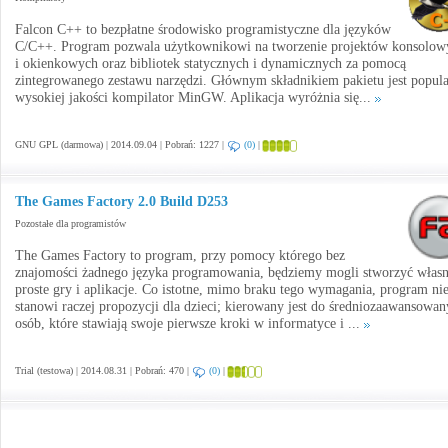
Falcon C++ to bezpłatne środowisko programistyczne dla języków
C/C++. Program pozwala użytkownikowi na tworzenie projektów konsolow
i okienkowych oraz bibliotek statycznych i dynamicznych za pomocą
zintegrowanego zestawu narzędzi. Głównym składnikiem pakietu jest popula
wysokiej jakości kompilator MinGW. Aplikacja wyróżnia się...
GNU GPL (darmowa) | 2014.09.04 | Pobrań: 1227 |
(0)
|
The Games Factory 2.0 Build D253
Pozostałe dla programistów
The Games Factory to program, przy pomocy którego bez
znajomości żadnego języka programowania, będziemy mogli stworzyć własn
proste gry i aplikacje. Co istotne, mimo braku tego wymagania, program ni
stanowi raczej propozycji dla dzieci; kierowany jest do średniozaawansowa
osób, które stawiają swoje pierwsze kroki w informatyce i ...
Trial (testowa) | 2014.08.31 | Pobrań: 470 |
(0)
|