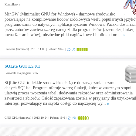
Kompilatory
MinGW (Minimalist GNU for Windows) - darmowe środowisko
pozwalające na kompilowanie kodów źródłowych wielu popularnych język
programowania do natywnych aplikacji systemu Windows. Paczka dostarcza
przez autorów zawiera szereg narzędzi dla programistów (assembler, linker,
menadżer archiwów), niezbędne pliki nagłówkowe i biblioteki ora...
Freeware (darmowa) | 2013.11.06 | Pobrań: 1046 |
(1)
|
SQLite GUI 1.5.0.1
Pozostałe dla programistów
SQLite GUI to lekkie środowisko służące do zarządzania bazami
danych SQLite. Program oferuje szereg funkcji, które w znacznym stopniu
ułatwią proces tworzenia tabel, dodawania rekordów oraz administrowania
zawartością zbiorów. Całość zapakowana została w przyjazny dla użytkowni
interfejs, pozwalający na szybki dostęp do najczęściej wy...
GNU GPL (darmowa) | 2013.10.24 | Pobrań: 546 |
(0)
|