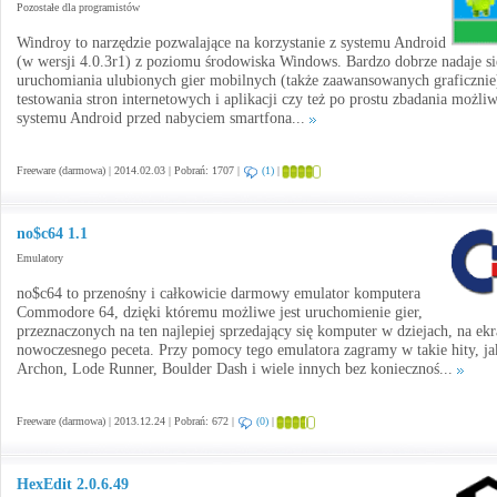
Pozostałe dla programistów
Windroy to narzędzie pozwalające na korzystanie z systemu Android
(w wersji 4.0.3r1) z poziomu środowiska Windows. Bardzo dobrze nadaje si
uruchomiania ulubionych gier mobilnych (także zaawansowanych graficznie
testowania stron internetowych i aplikacji czy też po prostu zbadania możli
systemu Android przed nabyciem smartfona...
Freeware (darmowa) | 2014.02.03 | Pobrań: 1707 |
(1)
|
no$c64 1.1
Emulatory
no$c64 to przenośny i całkowicie darmowy emulator komputera
Commodore 64, dzięki któremu możliwe jest uruchomienie gier,
przeznaczonych na ten najlepiej sprzedający się komputer w dziejach, na ekr
nowoczesnego peceta. Przy pomocy tego emulatora zagramy w takie hity, ja
Archon, Lode Runner, Boulder Dash i wiele innych bez koniecznoś...
Freeware (darmowa) | 2013.12.24 | Pobrań: 672 |
(0)
|
HexEdit 2.0.6.49