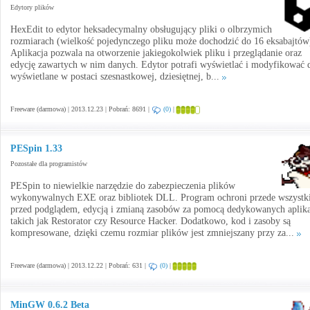
Edytory plików
HexEdit to edytor heksadecymalny obsługujący pliki o olbrzymich
rozmiarach (wielkość pojedynczego pliku może dochodzić do 16 eksabajtów
Aplikacja pozwala na otworzenie jakiegokolwiek pliku i przeglądanie oraz
edycję zawartych w nim danych. Edytor potrafi wyświetlać i modyfikować 
wyświetlane w postaci szesnastkowej, dziesiętnej, b...
Freeware (darmowa) | 2013.12.23 | Pobrań: 8691 |
(0)
|
PESpin 1.33
Pozostałe dla programistów
PESpin to niewielkie narzędzie do zabezpieczenia plików
wykonywalnych EXE oraz bibliotek DLL. Program ochroni przede wszyst
przed podglądem, edycją i zmianą zasobów za pomocą dedykowanych aplika
takich jak Restorator czy Resource Hacker. Dodatkowo, kod i zasoby są
kompresowane, dzięki czemu rozmiar plików jest zmniejszany przy za...
Freeware (darmowa) | 2013.12.22 | Pobrań: 631 |
(0)
|
MinGW 0.6.2 Beta