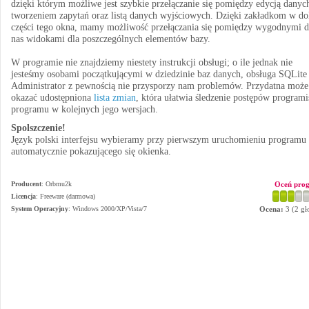
dzięki którym możliwe jest szybkie przełączanie się pomiędzy edycją danyc
tworzeniem zapytań oraz listą danych wyjściowych. Dzięki zakładkom w do
części tego okna, mamy możliwość przełączania się pomiędzy wygodnymi d
nas widokami dla poszczególnych elementów bazy.
W programie nie znajdziemy niestety instrukcji obsługi; o ile jednak nie
jesteśmy osobami początkującymi w dziedzinie baz danych, obsługa SQLite
Administrator z pewnością nie przysporzy nam problemów. Przydatna może 
okazać udostępniona
lista zmian
, która ułatwia śledzenie postępów program
programu w kolejnych jego wersjach.
Spolszczenie!
Język polski interfejsu wybieramy przy pierwszym uruchomieniu programu 
automatycznie pokazującego się okienka.
Producent
:
Orbmu2k
Oceń pro
Licencja
: Freeware (darmowa)
System Operacyjny
:
Windows 2000/XP/Vista/7
Ocena:
3
(
2
gł