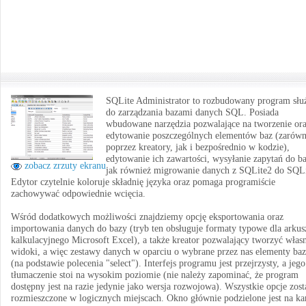
SQLite Administrator to rozbudowany program słu
do zarządzania bazami danych SQL. Posiada
wbudowane narzędzia pozwalające na tworzenie or
edytowanie poszczególnych elementów baz (zarów
poprzez kreatory, jak i bezpośrednio w kodzie),
edytowanie ich zawartości, wysyłanie zapytań do ba
zobacz zrzuty ekranu
jak również migrowanie danych z SQLite2 do SQLi
Edytor czytelnie koloruje składnię języka oraz pomaga programiście
zachowywać odpowiednie wcięcia.
Wśród dodatkowych możliwości znajdziemy opcję eksportowania oraz
importowania danych do bazy (tryb ten obsługuje formaty typowe dla arkus
kalkulacyjnego Microsoft Excel), a także kreator pozwalający tworzyć włas
widoki, a więc zestawy danych w oparciu o wybrane przez nas elementy ba
(na podstawie polecenia "select"). Interfejs programu jest przejrzysty, a jego
tłumaczenie stoi na wysokim poziomie (nie należy zapominać, że program
dostępny jest na razie jedynie jako wersja rozwojowa). Wszystkie opcje zost
rozmieszczone w logicznych miejscach. Okno głównie podzielone jest na kar