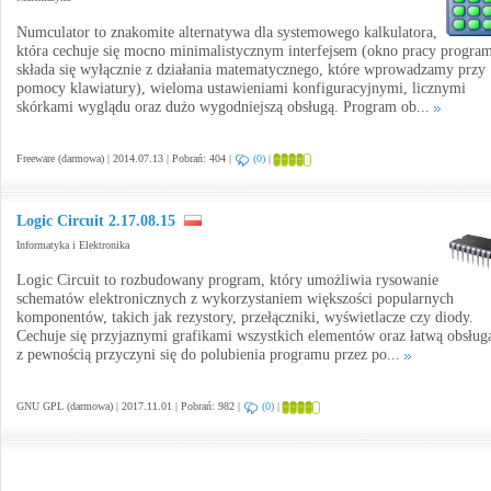
Numculator to znakomite alternatywa dla systemowego kalkulatora,
która cechuje się mocno minimalistycznym interfejsem (okno pracy progra
składa się wyłącznie z działania matematycznego, które wprowadzamy przy
pomocy klawiatury), wieloma ustawieniami konfiguracyjnymi, licznymi
skórkami wyglądu oraz dużo wygodniejszą obsługą. Program ob...
Freeware (darmowa) | 2014.07.13 | Pobrań: 404 |
(0)
|
Logic Circuit 2.17.08.15
Informatyka i Elektronika
Logic Circuit to rozbudowany program, który umożliwia rysowanie
schematów elektronicznych z wykorzystaniem większości popularnych
komponentów, takich jak rezystory, przełączniki, wyświetlacze czy diody.
Cechuje się przyjaznymi grafikami wszystkich elementów oraz łatwą obsług
z pewnością przyczyni się do polubienia programu przez po...
GNU GPL (darmowa) | 2017.11.01 | Pobrań: 982 |
(0)
|