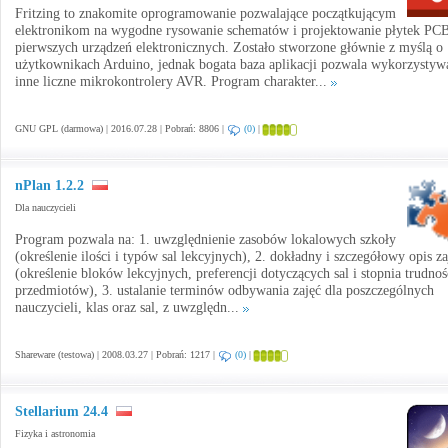
Fritzing to znakomite oprogramowanie pozwalające początkującym
elektronikom na wygodne rysowanie schematów i projektowanie płytek PCB
pierwszych urządzeń elektronicznych. Zostało stworzone głównie z myślą o
użytkownikach Arduino, jednak bogata baza aplikacji pozwala wykorzystyw
inne liczne mikrokontrolery AVR. Program charakter...
GNU GPL (darmowa) | 2016.07.28 | Pobrań: 8806 |
(0)
|
nPlan 1.2.2
Dla nauczycieli
Program pozwala na: 1. uwzględnienie zasobów lokalowych szkoły
(określenie ilości i typów sal lekcyjnych), 2. dokładny i szczegółowy opis za
(określenie bloków lekcyjnych, preferencji dotyczących sal i stopnia trudnoś
przedmiotów), 3. ustalanie terminów odbywania zajęć dla poszczególnych
nauczycieli, klas oraz sal, z uwzględn...
Shareware (testowa) | 2008.03.27 | Pobrań: 1217 |
(0)
|
Stellarium 24.4
Fizyka i astronomia