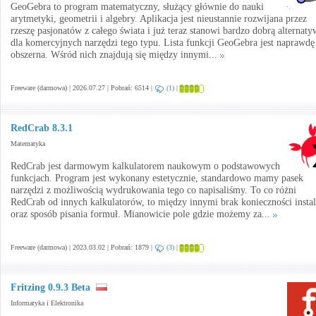
GeoGebra to program matematyczny, służący głównie do nauki
arytmetyki, geometrii i algebry. Aplikacja jest nieustannie rozwijana przez
rzeszę pasjonatów z całego świata i już teraz stanowi bardzo dobrą alternaty
dla komercyjnych narzędzi tego typu. Lista funkcji GeoGebra jest naprawdę
obszerna. Wśród nich znajdują się między innymi...
Freeware (darmowa) | 2026.07.27 | Pobrań: 6514 |
(1)
|
RedCrab 8.3.1
Matematyka
RedCrab jest darmowym kalkulatorem naukowym o podstawowych
funkcjach. Program jest wykonany estetycznie, standardowo mamy pasek
narzędzi z możliwością wydrukowania tego co napisaliśmy. To co różni
RedCrab od innych kalkulatorów, to między innymi brak konieczności instal
oraz sposób pisania formuł. Mianowicie pole gdzie możemy za...
Freeware (darmowa) | 2023.03.02 | Pobrań: 1879 |
(3)
|
Fritzing 0.9.3 Beta
Informatyka i Elektronika