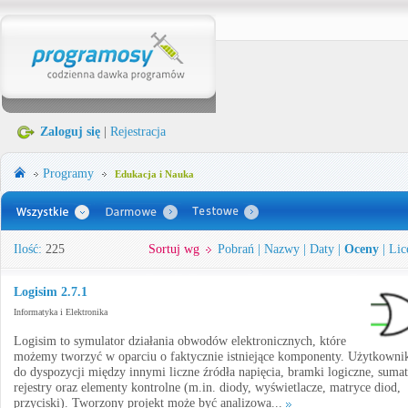
Zaloguj się
|
Rejestracja
Programy
Edukacja i Nauka
Ilość:
225
Sortuj wg
Pobrań
|
Nazwy
|
Daty
|
Oceny
|
Lic
Logisim 2.7.1
Informatyka i Elektronika
Logisim to symulator działania obwodów elektronicznych, które
możemy tworzyć w oparciu o faktycznie istniejące komponenty. Użytkowni
do dyspozycji między innymi liczne źródła napięcia, bramki logiczne, sumat
rejestry oraz elementy kontrolne (m.in. diody, wyświetlacze, matryce diod,
przyciski). Tworzony projekt może być analizowa...