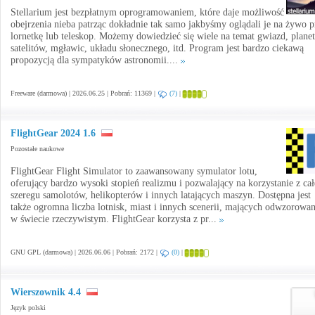
Stellarium jest bezpłatnym oprogramowaniem, które daje możliwość
obejrzenia nieba patrząc dokładnie tak samo jakbyśmy oglądali je na żywo p
lornetkę lub teleskop. Możemy dowiedzieć się wiele na temat gwiazd, planet
satelitów, mgławic, układu słonecznego, itd. Program jest bardzo ciekawą
propozycją dla sympatyków astronomii....
Freeware (darmowa) | 2026.06.25 | Pobrań: 11369 |
(7)
|
FlightGear 2024 1.6
Pozostałe naukowe
FlightGear Flight Simulator to zaawansowany symulator lotu,
oferujący bardzo wysoki stopień realizmu i pozwalający na korzystanie z ca
szeregu samolotów, helikopterów i innych latających maszyn. Dostępna jest
także ogromna liczba lotnisk, miast i innych scenerii, mających odwzorowan
w świecie rzeczywistym. FlightGear korzysta z pr...
GNU GPL (darmowa) | 2026.06.06 | Pobrań: 2172 |
(0)
|
Wierszownik 4.4
Język polski