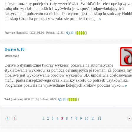
którym możemy podejrzeć cały wszechświat. WorldWide Telescope łączy ze
sobą obrazy ciał niebieskich i wyświetla je w sposób odpowiadający ich
faktycznemu położeniu na niebie. Do wyboru jest teleskop kosmiczny Hubbl
teleskop Chandra pracujący w zakresie promieni rentg...
Freeware (darmowa) | 2024.03.30 | Pobrań: 12183 |
(0)
|
Derive 6.10
Matematyka
Derive 6 dynamicznie tworzy wykresy, pozwala na automatyczne
etykietowanie wykresów za pomocą definiujących je równań, za pomocą my
możliwe jest wykonywanie obrotów wykresów 3D, umożliwia dostosowanie
menu, paska narzędziowego oraz klawiszy skrótu do potrzeb użytkownika.
Programos pozwala na wyświetlanie kolejnych kroków podczas wyko...
Trial (testowa) | 2008.07.10 | Pobrań: 7829 |
(0)
|
1
2
3
4
5
6
7
8
9
10
11
12