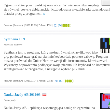
Ogromny zbiór poezji polskiej oraz obcej. W wierszowniku znajdują
się również pozycje debiutanckie. Rozbudowana wyszukiwarka zdecydowan
ułatwia pracę z programem.
Freeware (darmowa) | 2006.12.23 | Pobrań: 1991 |
(3)
|
Synthesia 10.9
Pozostałe naukowe
Synthesia jest to program, który można również sklasyfikować jako
grę, ponieważ uczy grać na pianinie/keyboardzie poprzez zabawę. Program
można porównać do Guitar Hero w wersji dla instrumentów klawiszowych.
Wystarczy odpowiednio podłączyć swoje pianino lub keyboard do komputera
skonfigurować w programie, a następnie wybrać plik midi ...
Freeware (darmowa) | 2023.01.14 | Pobrań: 21529 |
(11)
|
Nauka Jazdy AB 2011/03
Nauka jazdy
Nauka Jazdy AB - aplikacja wspomagająca naukę do egzaminu na