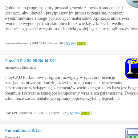
Quidditas to program, który powstał głównie z myślą o studentach i
uczniach, aby ułatwić i przyśpieszyć im proces uczenia się, poprzez
wyeliminowanie z niego papierowych materiałów. Aplikacja umożliwia
tworzenie wygodnych, strukturalnych baz wiedzy, z których, według
producenta, przede wszystkim dużo efektywniej będziemy mogli pozyskiwa.
Freeware (darmowa) | 2014.05.16 | Pobrań: 645 |
(0)
|
TinyCAD 2.80.08 Build 631
Informatyka i Elektronika
TinyCAD to darmowy program rozwijany w oparciu o licencję
bazującą na otwartym kodzie, dzięki któremu narysujemy schematy
elektroniczne składające się z elementów wielu kategorii. Ich baza jest bogat
obejmuje faktycznie istniejące komponenty wraz z ich parametrami. Tworz
szkic może zostać dodatkowo opisany poprzez czytelną legend...
GNU GPL (darmowa) | 2017.02.12 | Pobrań: 1725 |
(0)
|
Numculator 3.0.150
Matematyka