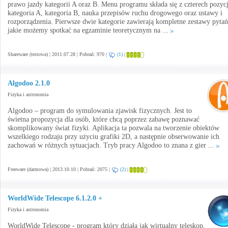
prawo jazdy kategorii A oraz B. Menu programu składa się z czterech pozycj
kategoria A, kategoria B, nauka przepisów ruchu drogowego oraz ustawy i
rozporządzenia. Pierwsze dwie kategorie zawierają kompletne zestawy pytań
jakie możemy spotkać na egzaminie teoretycznym na ...
Shareware (testowa) | 2011.07.28 | Pobrań: 970 |
(1)
|
Algodoo 2.1.0
Fizyka i astronomia
Algodoo – program do symulowania zjawisk fizycznych. Jest to
świetna propozycja dla osób, które chcą poprzez zabawę poznawać
skomplikowany świat fizyki. Aplikacja ta pozwala na tworzenie obiektów
wszelkiego rodzaju przy użyciu grafiki 2D, a następnie obserwowanie ich
zachowań w różnych sytuacjach. Tryb pracy Algodoo to znana z gier ...
Freeware (darmowa) | 2013.10.10 | Pobrań: 2075 |
(2)
|
WorldWide Telescope 6.1.2.0 +
Fizyka i astronomia
WorldWide Telescope - program który działa jak wirtualny teleskop,