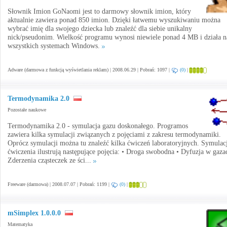
Słownik Imion GoNaomi jest to darmowy słownik imion, który
aktualnie zawiera ponad 850 imion. Dzięki łatwemu wyszukiwaniu można
wybrać imię dla swojego dziecka lub znaleźć dla siebie unikalny
nick/pseudonim. Wielkość programu wynosi niewiele ponad 4 MB i działa n
wszystkich systemach Windows.
Adware (darmowa z funkcją wyświetlania reklam) | 2008.06.29 | Pobrań: 1097 |
(0)
|
Termodynamika 2.0
Pozostałe naukowe
Termodynamika 2.0 - symulacja gazu doskonałego. Programos
zawiera kilka symulacji związanych z pojęciami z zakresu termodynamiki.
Oprócz symulacji można tu znaleźć kilka ćwiczeń laboratoryjnych. Symulacj
ćwiczenia ilustrują następujące pojęcia: • Droga swobodna • Dyfuzja w gaza
Zderzenia cząsteczek ze ści...
Freeware (darmowa) | 2008.07.07 | Pobrań: 1199 |
(0)
|
mSimplex 1.0.0.0
Matematyka