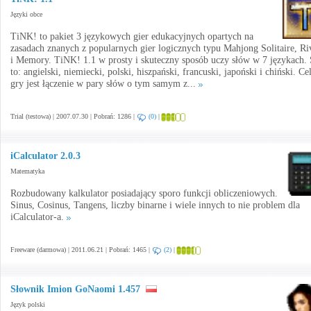
Języki obce
TiNK! to pakiet 3 językowych gier edukacyjnych opartych na
zasadach znanych z popularnych gier logicznych typu Mahjong Solitaire, Ri
i Memory. TiNK! 1.1 w prosty i skuteczny sposób uczy słów w 7 językach. 
to: angielski, niemiecki, polski, hiszpański, francuski, japoński i chiński. C
gry jest łączenie w pary słów o tym samym z...
Trial (testowa) | 2007.07.30 | Pobrań: 1286 |
(0)
|
iCalculator 2.0.3
Matematyka
Rozbudowany kalkulator posiadający sporo funkcji obliczeniowych.
Sinus, Cosinus, Tangens, liczby binarne i wiele innych to nie problem dla
iCalculator-a.
Freeware (darmowa) | 2011.06.21 | Pobrań: 1465 |
(2)
|
Słownik Imion GoNaomi 1.457
Język polski