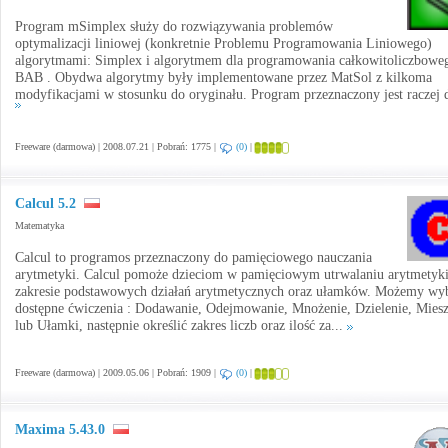
Program mSimplex służy do rozwiązywania problemów
optymalizacji liniowej (konkretnie Problemu Programowania Liniowego)
algorytmami: Simplex i algorytmem dla programowania całkowitoliczbowe
BAB . Obydwa algorytmy były implementowane przez MatSol z kilkoma
modyfikacjami w stosunku do oryginału. Program przeznaczony jest raczej d
Freeware (darmowa) | 2008.07.21 | Pobrań: 1775 |
(0)
|
Calcul 5.2
Matematyka
Calcul to programos przeznaczony do pamięciowego nauczania
arytmetyki. Calcul pomoże dzieciom w pamięciowym utrwalaniu arytmetyk
zakresie podstawowych działań arytmetycznych oraz ułamków. Możemy wy
dostępne ćwiczenia : Dodawanie, Odejmowanie, Mnożenie, Dzielenie, Mies
lub Ułamki, następnie określić zakres liczb oraz ilość za...
Freeware (darmowa) | 2009.05.06 | Pobrań: 1909 |
(0)
|
Maxima 5.43.0