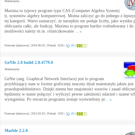
Matematyka
Maxima to typowy program typu CAS (Computer Algebra System)
tj. systemów algebry komputerowej. Można zaliczyć go do jednego z lepszy
tej kategorii. Warto zaznaczyć, że narzędzie nie podaje liczby, jako wyniku 
obliczaniu całki, ale funkcję. Maxima to program bardzo rozbudowany i do 
możliwości należy m.in. różniczkowanie ...
Freeware (darmowa) | 2019.06.02 | Pobrań: 3226 |
(0)
|
GeNIe 2.0 build 2.0.4779.0
Matematyka
GeNie (ang. Graphical Network Interface) jest to program
przybliżający nam w formie graficznej znaczny dział matematyki jakim jest
prawdopodobieństwo. Dzięki niemu bez znajomości wzorów i zasad oblicze
będziemy w stanie połączyć i wyliczyć pewne zależności zdarzeń i szanse ic
wystąpienia. Po otwarciu programu zostaje wyświetlony pr...
Freeware (darmowa) | 2013.03.02 | Pobrań: 1591 |
(0)
|
Marble 2.2.0