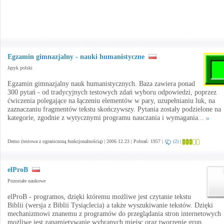
Egzamin gimnazjalny - nauki humanistyczne
Język polski
Egzamin gimnazjalny nauk humanistycznych. Baza zawiera ponad
300 pytań - od tradycyjnych testowych zdań wyboru odpowiedzi, poprzez
ćwiczenia polegające na łączeniu elementów w pary, uzupełnianiu luk, na
zaznaczaniu fragmentów tekstu skończywszy. Pytania zostały podzielone na
kategorie, zgodnie z wytycznymi programu nauczania i wymagania...
Demo (testowa z ograniczoną funkcjonalnością) | 2006.12.23 | Pobrań: 1957 |
(2)
|
elProB
Pozostałe naukowe
elProB - programos, dzięki któremu możliwe jest czytanie tekstu
Biblii (wersja z Biblii Tysiąclecia) a także wyszukiwanie tekstów. Dzięki
mechanizmowi znanemu z programów do przeglądania stron internetowych
możliwe jest zapamiętywanie wybranych miejsc oraz tworzenie grup