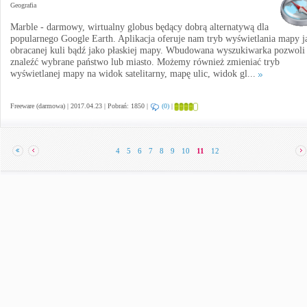
Geografia
Marble - darmowy, wirtualny globus będący dobrą alternatywą dla
popularnego Google Earth. Aplikacja oferuje nam tryb wyświetlania mapy j
obracanej kuli bądź jako płaskiej mapy. Wbudowana wyszukiwarka pozwoli
znaleźć wybrane państwo lub miasto. Możemy również zmieniać tryb
wyświetlanej mapy na widok satelitarny, mapę ulic, widok gl...
Freeware (darmowa) | 2017.04.23 | Pobrań: 1850 |
(0)
|
4
5
6
7
8
9
10
11
12