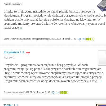
Pozostałe naukowe
Literka to praktyczne narzędzie do nauki pisania bezwzrokowego na
klawiaturze. Program posiada wiele ćwiczeń opracowanych w taki sposób, b
każdym etapie przyswajać kolejne położenia klawiszy na klawiaturze. W
programie możemy utworzyć własne ćwiczenia, a wbudowany system oceni
nasza pracę.
Demo (testowa z ograniczoną funkcjonalnością) | 2007.06.06 | Pobrań: 1186 |
(0)
|
Przysłowia 1.0
Język polski
Przysłowia - programos do zarządzania bazą przysłów. W bazie
programu znajduje się ponad 3500 przysłów polskich oraz zagranicznych.
Dzięki wbudowanej wyszukiwarce znajdziemy interesujące nas przysłowie,
natomiast schowek służy do przechowywania naszych ulubionych pozycji.
Programik posiada również opcje dodania swoich powiedzonek. Listę...
Freeware (darmowa) | 2007.07.04 | Pobrań: 2195 |
(1)
|
TiNK! 1.1