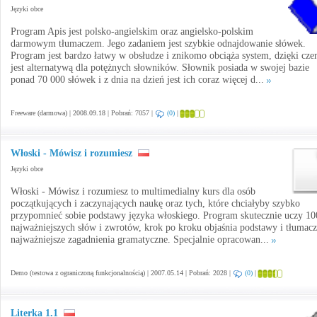
Języki obce
Program Apis jest polsko-angielskim oraz angielsko-polskim
darmowym tłumaczem. Jego zadaniem jest szybkie odnajdowanie słówek.
Program jest bardzo łatwy w obsłudze i znikomo obciąża system, dzięki cz
jest alternatywą dla potężnych słowników. Słownik posiada w swojej bazie
ponad 70 000 słówek i z dnia na dzień jest ich coraz więcej d...
Freeware (darmowa) | 2008.09.18 | Pobrań: 7057 |
(0)
|
Włoski - Mówisz i rozumiesz
Języki obce
Włoski - Mówisz i rozumiesz to multimedialny kurs dla osób
początkujących i zaczynających naukę oraz tych, które chciałyby szybko
przypomnieć sobie podstawy języka włoskiego. Program skutecznie uczy 10
najważniejszych słów i zwrotów, krok po kroku objaśnia podstawy i tłumac
najważniejsze zagadnienia gramatyczne. Specjalnie opracowan...
Demo (testowa z ograniczoną funkcjonalnością) | 2007.05.14 | Pobrań: 2028 |
(0)
|
Literka 1.1