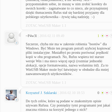
przypomniałem sobie, że muszę w nim zrobić korekty do
swoich korekt - zagmatwane to co nieco, ale przynajmniej
dzięki tłumaczeniu Rufus stał się bardziej przyjazny dla
polskiego użytkownika - żywię taką nadzieję. :-)
ZOTAC WinUSB Maker 1.1
~P4w3l
| 2016.02.11 09:49
1
Szczerze, chyba nie ma w zakresie robienia "bootów" dla
Windows. Być Może ten program potrafi szybciej kopiować
pliki instalacyjne. Musiałbyś po prostu porównać prędkość
kopii w obu programach. No, Rufus wspiera też starsze
wersje Win i ma nieco więcej opcji (rozmiar jednostki
alokacji, opcje formatowania, nazwa woluminu itd). Za to
WinUSB Maker może być łatwiejszy w obsłudze dla mniej
zaawansowanych użytkowników..
ZOTAC WinUSB Maker 1.1
Krzysztof J. Szklarski
| 2016.02.10 18:53
0
Do tych celów, które są podane w znakomitym opisie
używam Rufusa. Czy pomiędzy tymi programami jest jakaś
znaczna różnica na korzyść jednego z nich?