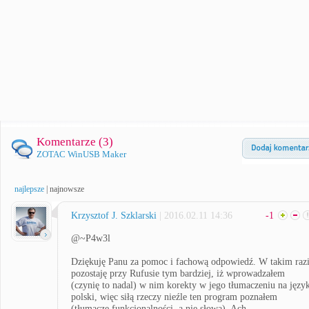
Komentarze (
3
)
ZOTAC WinUSB Maker
najlepsze
|
najnowsze
Krzysztof J. Szklarski
| 2016.02.11 14:36
-1
@~P4w3l
Dziękuję Panu za pomoc i fachową odpowiedź. W takim raz
pozostaję przy Rufusie tym bardziej, iż wprowadzałem
(czynię to nadal) w nim korekty w jego tłumaczeniu na języ
polski, więc siłą rzeczy nieźle ten program poznałem
(tłumaczę funkcjonalności, a nie słowa). Ach -