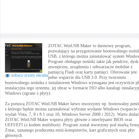
ZOTAC WinUSB Maker to darmowy program,
pozwalający na przygotowanie bootowalnego nośni
USB, z którego można zainstalować system Windo
Program obsługuje nośniki takie jak pendrive, dysk
zewnętrzny, urządzenia i odtwarzacze mobilne z
pamięcią Flash oraz karty pamięci. Oferowane jest
zobacz zrzuty ekranu
pełne wsparcie dla USB 3.0. Przy tworzeniu
bootowalnego nośnika z instalatorem Windows wymagana jest oczywiście pł
instalacyjna tego systemu, jej obraz w formacie ISO albo katalogi instalacyj
Windows (zgrane z płyty).
Za pomocą ZOTAC WinUSB Maker łatwo stworzymy np. bootowalny pendr
z którego będzie można zainstalować wybrane wydanie Windows (wsparcie 
wydań Vista, 7, 8 i 8.1 oraz 10, Windows Server 2008 i 2012). Warto dodać
ZOTAC WinUSB Maker wspiera płyty główne z interfejsami BIOS oraz
UEFI/EFI (z kodem multiboot). Program został stworzony pod marką firm
Zotac, uznanego producenta mini-komputerów, kart graficznych oraz płyt
głównych.