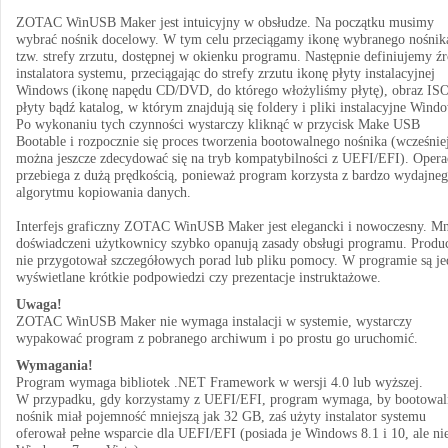
ZOTAC WinUSB Maker jest intuicyjny w obsłudze. Na początku musimy
wybrać nośnik docelowy. W tym celu przeciągamy ikonę wybranego nośnik
tzw. strefy zrzutu, dostępnej w okienku programu. Następnie definiujemy ź
instalatora systemu, przeciągając do strefy zrzutu ikonę płyty instalacyjnej
Windows (ikonę napędu CD/DVD, do którego włożyliśmy płytę), obraz ISO
płyty bądź katalog, w którym znajdują się foldery i pliki instalacyjne Wind
Po wykonaniu tych czynności wystarczy kliknąć w przycisk Make USB
Bootable i rozpocznie się proces tworzenia bootowalnego nośnika (wcześnie
można jeszcze zdecydować się na tryb kompatybilności z UEFI/EFI). Opera
przebiega z dużą prędkością, ponieważ program korzysta z bardzo wydajne
algorytmu kopiowania danych.
Interfejs graficzny ZOTAC WinUSB Maker jest elegancki i nowoczesny. Mn
doświadczeni użytkownicy szybko opanują zasady obsługi programu. Produ
nie przygotował szczegółowych porad lub pliku pomocy. W programie są j
wyświetlane krótkie podpowiedzi czy prezentacje instruktażowe.
Uwaga!
ZOTAC WinUSB Maker nie wymaga instalacji w systemie, wystarczy
wypakować program z pobranego archiwum i po prostu go uruchomić.
Wymagania!
Program wymaga bibliotek .NET Framework w wersji 4.0 lub wyższej.
W przypadku, gdy korzystamy z UEFI/EFI, program wymaga, by bootowa
nośnik miał pojemność mniejszą jak 32 GB, zaś użyty instalator systemu
oferował pełne wsparcie dla UEFI/EFI (posiada je Windows 8.1 i 10, ale ni