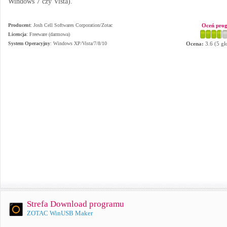
Windows 7 czy Vista).
Producent
:
Josh Cell Softwares Corporation/Zotac
Oceń pro
Licencja
: Freeware (darmowa)
System Operacyjny
:
Windows XP/Vista/7/8/10
Ocena:
3.6
(
5
gł
Strefa Download programu
ZOTAC WinUSB Maker