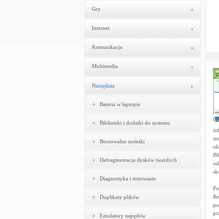
Gry
Internet
Komunikacja
Multimedia
Narzędzia
Bateria w laptopie
Biblioteki i dodatki do systemu
in
mo
Bootowalne nośniki
ok
BS
Defragmentacja dysków twardych
od
sk
Diagnostyka i testowanie
Po
Re
Duplikaty plików
po
pr
Emulatory napędów