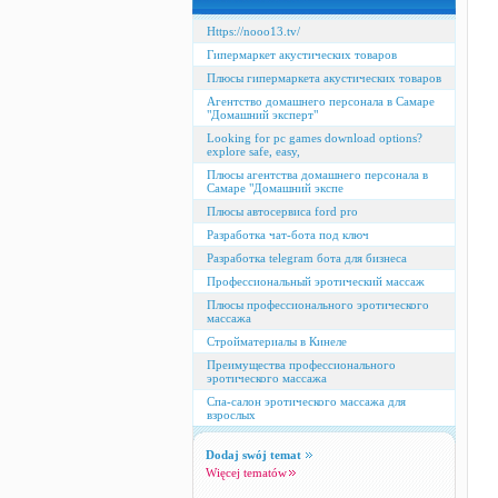
Https://nooo13.tv/
Гипермаркет акустических товаров
Плюсы гипермаркета акустических товаров
Агентство домашнего персонала в Самаре
"Домашний эксперт"
Looking for pc games download options?
explore safe, easy,
Плюсы агентства домашнего персонала в
Самаре "Домашний экспе
Плюсы автосервиса ford pro
Разработка чат-бота под ключ
Разработка telegram бота для бизнеса
Профессиональный эротический массаж
Плюсы профессионального эротического
массажа
Стройматериалы в Кинеле
Преимущества профессионального
эротического массажа
Спа-салон эротического массажа для
взрослых
Dodaj swój temat
Więcej tematów