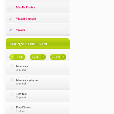
Mozilla Firefox
23
Vivaldi Portable
24
Vivaldi
25
IrfanView
1
38 pobrań
IrfanView plugins
2
38 pobrań
TinyTask
3
15 pobrań
EasyClicker
4
9 pobrań