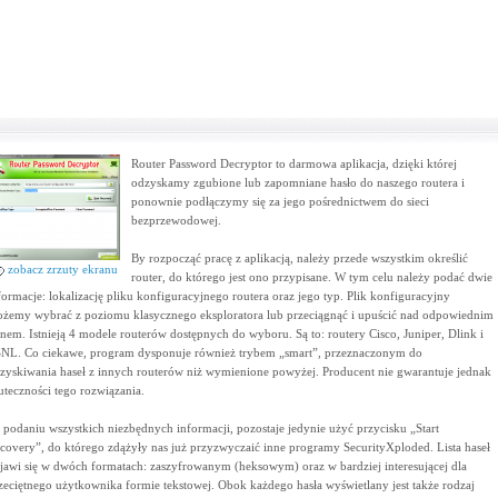
Router Password Decryptor to darmowa aplikacja, dzięki której
odzyskamy zgubione lub zapomniane hasło do naszego routera i
ponownie podłączymy się za jego pośrednictwem do sieci
bezprzewodowej.
By rozpocząć pracę z aplikacją, należy przede wszystkim określić
zobacz zrzuty ekranu
router, do którego jest ono przypisane. W tym celu należy podać dwie
formacje: lokalizację pliku konfiguracyjnego routera oraz jego typ. Plik konfiguracyjny
żemy wybrać z poziomu klasycznego eksploratora lub przeciągnąć i upuścić nad odpowiednim
nem. Istnieją 4 modele routerów dostępnych do wyboru. Są to: routery Cisco, Juniper, Dlink i
NL. Co ciekawe, program dysponuje również trybem „smart”, przeznaczonym do
zyskiwania haseł z innych routerów niż wymienione powyżej. Producent nie gwarantuje jednak
uteczności tego rozwiązania.
 podaniu wszystkich niezbędnych informacji, pozostaje jedynie użyć przycisku „Start
covery”, do którego zdążyły nas już przyzwyczaić inne programy SecurityXploded. Lista haseł
jawi się w dwóch formatach: zaszyfrowanym (heksowym) oraz w bardziej interesującej dla
zeciętnego użytkownika formie tekstowej. Obok każdego hasła wyświetlany jest także rodzaj