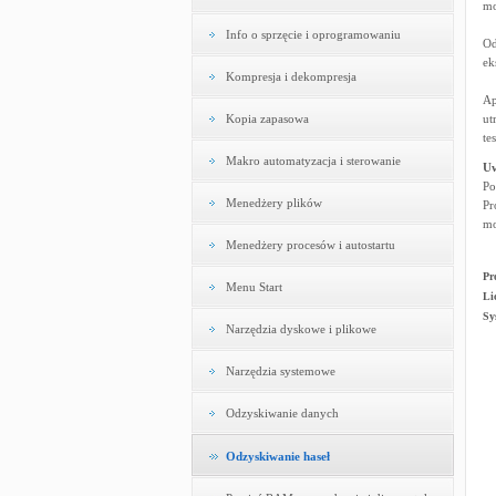
mo
Info o sprzęcie i oprogramowaniu
Od
ek
Kompresja i dekompresja
Ap
Kopia zapasowa
ut
te
Makro automatyzacja i sterowanie
U
Po
Menedżery plików
Pr
mo
Menedżery procesów i autostartu
Pr
Menu Start
Li
Sy
Narzędzia dyskowe i plikowe
Narzędzia systemowe
Odzyskiwanie danych
Odzyskiwanie haseł