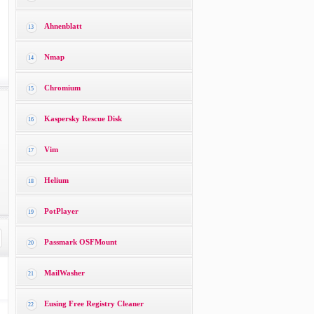
Ahnenblatt
13
Nmap
14
Chromium
15
Kaspersky Rescue Disk
16
Vim
17
Helium
18
PotPlayer
19
Passmark OSFMount
20
MailWasher
21
Eusing Free Registry Cleaner
22