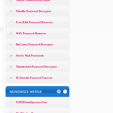
Twitter Password Decryptor
5
Filezilla Password Decryptor
6
Free RAR Password Recovery
7
WiFi Password Remover
8
BitComet Password Decryptor
9
SterJo Mail Passwords
10
Thunderbird Password Decryptor
11
IE Asterisk Password Uncover
12
SUPERAntiSpyware Free
1