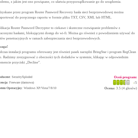
demu, z jakim jest ono powiązane, co ułatwia przyporządkowanie go do urządzenia.
zyskane przez program Router Password Recovery hasła sieci bezprzewodowej można
sportować do poręcznego raportu w formie pliku TXT, CSV, XML lub HTML.
likacja Router Password Decryptor to ciekawe i skuteczne rozwiązanie problemów z
raconymi hasłami, blokującymi dostęp do wi-fi. Można go również z powodzeniem używać do
stów penetracyjnych w ramach zabezpieczania sieci bezprzewodowych.
waga!
dczas instalacji programu oferowany jest również pasek narzędzi BringStar i program RegClean
o. Radzimy zrezygnować z obecności tych dodatków w systemie, klikając w odpowiednim
mencie przyciski „Decline”.
oducent
:
SecurityXploded
Oceń program:
cencja
: Freeware (darmowa)
-
/5
stem Operacyjny
:
Windows XP/Vista/7/8/10
Ocena:
3.5
(
4
głosów)