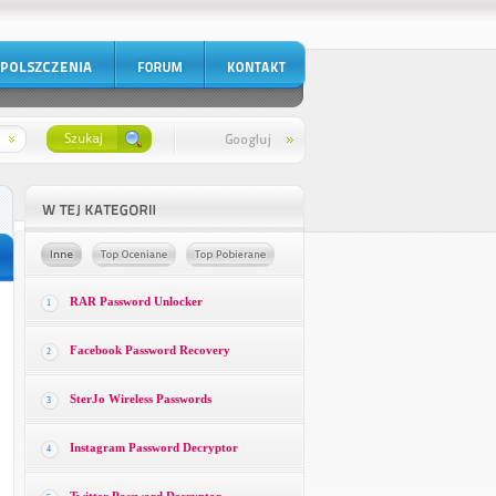
RAR Password Unlocker
1
Facebook Password Recovery
2
SterJo Wireless Passwords
3
Instagram Password Decryptor
4