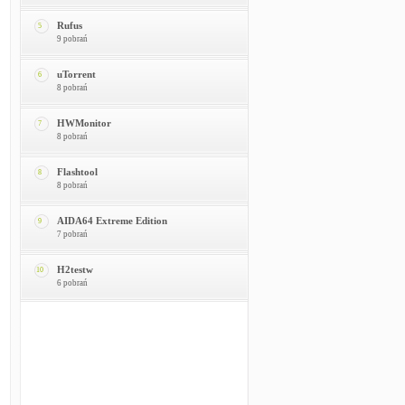
Rufus
5
9 pobrań
uTorrent
6
8 pobrań
HWMonitor
7
8 pobrań
Flashtool
8
8 pobrań
AIDA64 Extreme Edition
9
7 pobrań
H2testw
10
6 pobrań