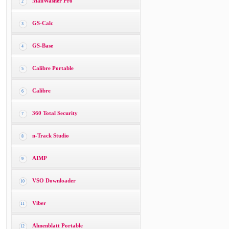
MailWasher Pro
2
GS-Calc
3
GS-Base
4
Calibre Portable
5
Calibre
6
360 Total Security
7
n-Track Studio
8
AIMP
9
VSO Downloader
10
Viber
11
Ahnenblatt Portable
12