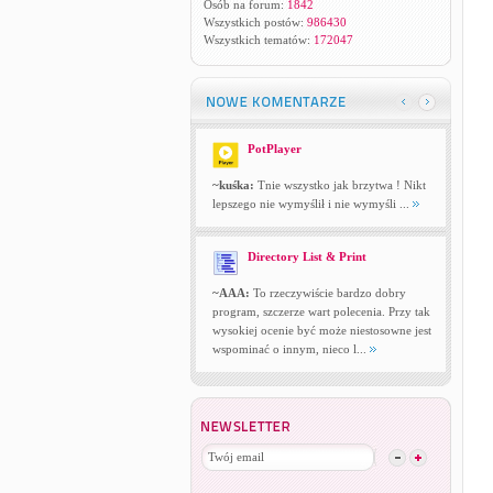
Osób na forum:
1842
Wszystkich postów:
986430
Wszystkich tematów:
172047
PotPlayer
~kuśka:
Tnie wszystko jak brzytwa ! Nikt
lepszego nie wymyślił i nie wymyśli ...
Directory List & Print
~AAA:
To rzeczywiście bardzo dobry
program, szczerze wart polecenia. Przy tak
wysokiej ocenie być może niestosowne jest
wspominać o innym, nieco l...