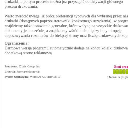
drukarki, a po tym procesie można już przystąpić do aktywacji głównego
procesu drukowania.
Warto zwrócić uwagę, iż prócz preferencji typowych dla wybranej przez nas
drukarki (dostępnych poprzez sterowniki konkretnego urządzenia), w progr
znajdziemy także ustawienia generalne, które wpłyną na wszystkie drukowa
dokumenty jednocześnie, a znajdziemy wśród nich między innymi opcję
dopasowywania rozmiarów do bieżącej strony oraz liczbę drukowanych kopi
Ograniczenia!
Darmowa wersja programu automatycznie dodaje na końcu kolejki drukowa
dodatkową stronę reklamową.
Producent
:
fCoder Group, Inc.
Oceń pro
Licencja
: Freeware (darmowa)
System Operacyjny
:
Windows XP/Vista/7/8/10
Ocena:
5
(
4
gł