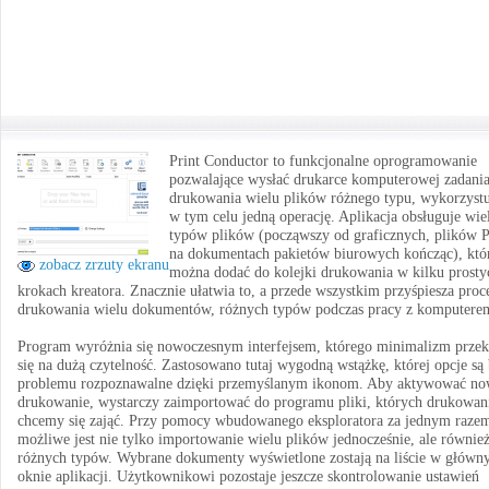
Print Conductor to funkcjonalne oprogramowanie
pozwalające wysłać drukarce komputerowej zadani
drukowania wielu plików różnego typu, wykorzystu
w tym celu jedną operację. Aplikacja obsługuje wie
typów plików (począwszy od graficznych, plików 
na dokumentach pakietów biurowych kończąc), któ
zobacz zrzuty ekranu
można dodać do kolejki drukowania w kilku prosty
krokach kreatora. Znacznie ułatwia to, a przede wszystkim przyśpiesza proc
drukowania wielu dokumentów, różnych typów podczas pracy z komputere
Program wyróżnia się nowoczesnym interfejsem, którego minimalizm przek
się na dużą czytelność. Zastosowano tutaj wygodną wstążkę, której opcje są
problemu rozpoznawalne dzięki przemyślanym ikonom. Aby aktywować n
drukowanie, wystarczy zaimportować do programu pliki, których drukowa
chcemy się zająć. Przy pomocy wbudowanego eksploratora za jednym raze
możliwe jest nie tylko importowanie wielu plików jednocześnie, ale równie
różnych typów. Wybrane dokumenty wyświetlone zostają na liście w głów
oknie aplikacji. Użytkownikowi pozostaje jeszcze skontrolowanie ustawień