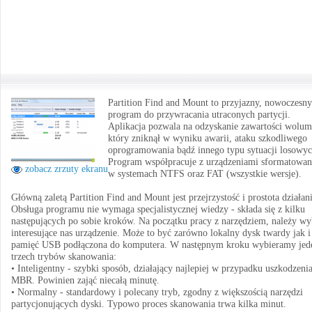
Partition Find and Mount to przyjazny, nowoczesny
program do przywracania utraconych partycji.
Aplikacja pozwala na odzyskanie zawartości wolum
który zniknął w wyniku awarii, ataku szkodliwego
oprogramowania bądź innego typu sytuacji losowyc
Program współpracuje z urządzeniami sformatowa
zobacz zrzuty ekranu
w systemach NTFS oraz FAT (wszystkie wersje).
Główną zaletą Partition Find and Mount jest przejrzystość i prostota działani
Obsługa programu nie wymaga specjalistycznej wiedzy - składa się z kilku
następujących po sobie kroków. Na początku pracy z narzędziem, należy wy
interesujące nas urządzenie. Może to być zarówno lokalny dysk twardy jak i
pamięć USB podłączona do komputera. W następnym kroku wybieramy jed
trzech trybów skanowania:
• Inteligentny - szybki sposób, działający najlepiej w przypadku uszkodzeni
MBR. Powinien zająć niecałą minutę.
• Normalny - standardowy i polecany tryb, zgodny z większością narzędzi
partycjonujących dyski. Typowo proces skanowania trwa kilka minut.