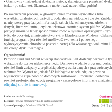
• Gruntowny - najbardziej dokładna metoda, skanująca całą przestrzeń dys
(sektor po sektorze). Skanowanie może trwać nawet kilka godzin!
Po zakończeniu procesu, w głównym oknie zostanie wyświetlona lista
wszystkich znalezionych partycji z podziałem na widoczne i ukryte. Znajdz
na niej szereg przydatnych informacji, takich jak: schematyczne ułożenie
danych, litera woluminu, etykieta tekstowa, rozmiar, system plików. Wybra
partycje można w łatwy sposób zamontować w systemie operacyjnym (tryb
tylko do odczytu), a następnie otworzyć w Eksploratorze Windows. Ciekaw
funkcją programu jest również możliwość tworzenia i ponownego
wykorzystywania obrazów w postaci binarnej (dla wskazanego woluminu lu
dla całego dysku twardego).
Ograniczenia!
Partition Find and Mount w wersji standardowej jest dostępny bezpłatnie tyl
wyłącznie do użytku niekomercyjnego. Darmowe wydanie programu posiad
również limit związany z prędkością odczytywania danych z przywróconych
woluminów. Wynosi on jednak 512 kilobajtów na sekundę, co powinno
wystarczyć w zupełności do domowych zastosowań. Producent udostępnia
również profesjonalną edycję programu - szczegółowe informacje znajdzie
oficjalnej stronie internetowej
.
Producent
:
Atola Technology
Oceń pro
Licencja
: Freeware (darmowa tylko do użytku domowego)
System Operacyjny
:
Windows 2000/XP/Vista/7
Ocena:
3.6
(
5
gł