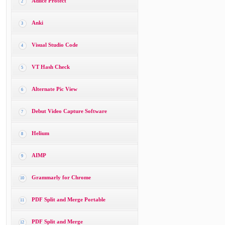
Adlice Protect
2
Anki
3
Visual Studio Code
4
VT Hash Check
5
Alternate Pic View
6
Debut Video Capture Software
7
Helium
8
AIMP
9
Grammarly for Chrome
10
PDF Split and Merge Portable
11
PDF Split and Merge
12