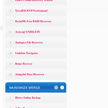
EaseUS Email Recovery Wizard
5
NovaBACKUP Professional
6
ReclaiMe Free RAID Recovery
7
Active@ UNDELETE
8
Auslogics File Recovery
9
Undelete Navigator
10
Remo Recover
11
Amigabit Data Recovery
12
IDrive Online Backup
1