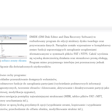
DMDE (DM Disk Editor and Data Recovery Software) to
rozbudowany program do edycji struktury dysku twardego oraz
przywracania danych. Narzędzie zostało wyposażone w kompleksowy
zestaw funkcji usprawniających zarządzanie urządzeniami
sformatowanymi w systemach plików FAT i NTFS. Całość wyróżnia
się wysoką skutecznością działania oraz stosunkowo prostą obsługą.
zobacz zrzuty ekranu
Program mimo przyjemnego interfejsu jest przeznaczony jednak
łącznie dla doświadczonych użytkowników.
ówne cechy programu:
dokładne przeszukiwanie dostępnych woluminów,
podstawowe funkcje do zarządzania partycjami (wyświetlanie podstawowych informacji
agnostycznych, tworzenie obrazów i klonowanie, aktywowanie i dezaktywowanie partycji jako
artowej, modyfikacja sygnatur),
łatwa nawigacja pomiędzy najważniejszymi strukturami (MBR, tablice plików FAT i MFT,
ktory uruchamiania itd.),
edytor ze sporą liczbą przydatnych opcji (wypełnianie zerami, kopiowanie i wypełnianie
ktorów, przechodzenie do offsetu obiektu, modyfikowanie struktur itd.),