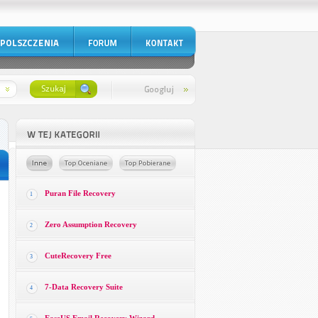
Puran File Recovery
1
Zero Assumption Recovery
2
CuteRecovery Free
3
7-Data Recovery Suite
4