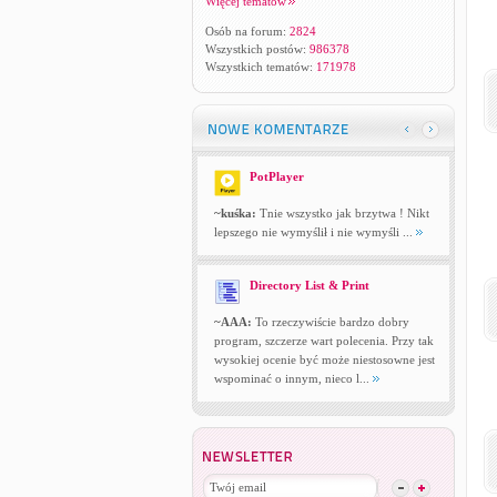
Więcej tematów
Osób na forum:
2824
Wszystkich postów:
986378
Wszystkich tematów:
171978
PotPlayer
~kuśka:
Tnie wszystko jak brzytwa ! Nikt
lepszego nie wymyślił i nie wymyśli ...
Directory List & Print
~AAA:
To rzeczywiście bardzo dobry
program, szczerze wart polecenia. Przy tak
wysokiej ocenie być może niestosowne jest
wspominać o innym, nieco l...