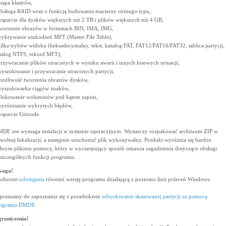
mapa klastrów,
obsługa RAID wraz z funkcją budowania macierzy różnego typu,
wsparcie dla dysków większych niż 2 TB i plików większych niż 4 GB,
tworzenie obrazów w formatach BIN, IMA, IMG,
wykrywanie uszkodzeń MFT (Master File Table),
kilka trybów widoku (heksadecymalny, tekst, katalog FAT, FAT12/FAT16/FAT32, tablica partycji,
talog NTFS, rekord MFT),
przywracanie plików utraconych w wyniku awarii i innych losowych sytuacji,
wyszukiwanie i przywracanie utraconych partycji,
możliwość tworzenia obrazów dysków,
wyszukiwarka ciągów znaków,
blokowanie woluminów pod kątem zapisu,
wyróżnianie wykrytych błędów,
wsparcie Unicode.
DE nie wymaga instalacji w systemie operacyjnym. Wystarczy rozpakować archiwum ZIP w
wolnej lokalizacji, a następnie uruchomić plik wykonywalny. Produkt wyróżnia się bardzo
brym plikiem pomocy, który w wyczerpujący sposób omawia zagadnienia dotyczące obsługi
szczególnych funkcji programu.
waga!
oducent
udostępnia
również wersję programu działającą z poziomu linii poleceń Windows.
praszamy do zapoznania się z poradnikiem
odzyskiwanie skasowanej partycji za pomocą
rogramu DMDE
.
raniczenia!