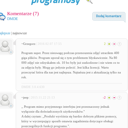
Komentarze (
7
)
DMDE
ajlepsze
|
najnowsze
~Grzegorz
| 2016.02.07 17:55
2
Program super. Przez nieuwagę podczas przenoszenia zdjęć utraciłem 400
giga plików. Program uporał się z tym problemem błyskawicznie. Na 80
000 zdjęć nie odzyskałem ok. 10 bo były już uszkodzone i nie wiem co to
za zdjęcia były. Mogę go jedynie polecić. Jest kilka licencji. Warto
przeczytać która dla nas jest najlepsza. Najtańsza jest z aktualizacją tylko na
rok.
DMDE 3.0.4.630
~jeep
| 2015.11.22 21:13
-2
,, Program mimo przyjemnego interfejsu jest przeznaczony jednak
wyłącznie dla doświadczonych użytkowników."
A dalej czytam: ,,Produkt wyróżnia się bardzo dobrym plikiem pomocy,
który w wyczerpujący sposób omawia zagadnienia dotyczące obsługi
poszczególnych funkcji programu.".