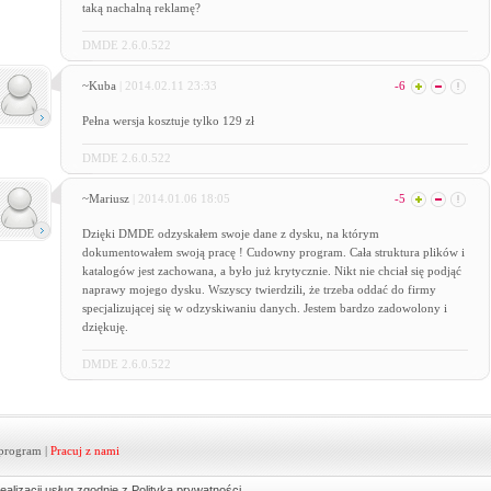
taką nachalną reklamę?
DMDE 2.6.0.522
~Kuba
| 2014.02.11 23:33
-6
Pełna wersja kosztuje tylko 129 zł
DMDE 2.6.0.522
~Mariusz
| 2014.01.06 18:05
-5
Dzięki DMDE odzyskałem swoje dane z dysku, na którym
dokumentowałem swoją pracę ! Cudowny program. Cała struktura plików i
katalogów jest zachowana, a było już krytycznie. Nikt nie chciał się podjąć
naprawy mojego dysku. Wszyscy twierdzili, że trzeba oddać do firmy
specjalizującej się w odzyskiwaniu danych. Jestem bardzo zadowolony i
dziękuję.
DMDE 2.6.0.522
program
|
Pracuj z nami
ealizacji usług zgodnie z
Polityką prywatności
.