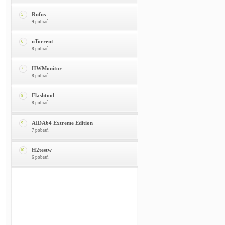
Rufus
5
9 pobrań
uTorrent
6
8 pobrań
HWMonitor
7
8 pobrań
Flashtool
8
8 pobrań
AIDA64 Extreme Edition
9
7 pobrań
H2testw
10
6 pobrań