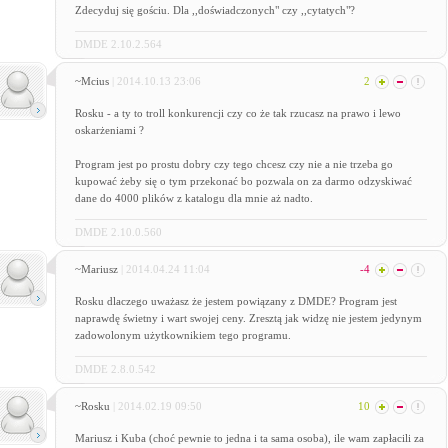
Zdecyduj się gościu. Dla ,,doświadczonych" czy ,,cytatych"?
DMDE 2.10.2.564
~Mcius
| 2014.10.13 23:06
2
Rosku - a ty to troll konkurencji czy co że tak rzucasz na prawo i lewo
oskarżeniami ?
Program jest po prostu dobry czy tego chcesz czy nie a nie trzeba go
kupować żeby się o tym przekonać bo pozwala on za darmo odzyskiwać
dane do 4000 plików z katalogu dla mnie aż nadto.
DMDE 2.10.0.560
~Mariusz
| 2014.04.24 11:04
-4
Rosku dlaczego uważasz że jestem powiązany z DMDE? Program jest
naprawdę świetny i wart swojej ceny. Zresztą jak widzę nie jestem jedynym
zadowolonym użytkownikiem tego programu.
DMDE 2.8.0.542
~Rosku
| 2014.02.19 09:50
10
Mariusz i Kuba (choć pewnie to jedna i ta sama osoba), ile wam zapłacili za