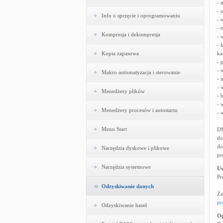
- 
- 
Info o sprzęcie i oprogramowaniu
- 
- 
Kompresja i dekompresja
- 
- 
Kopia zapasowa
ka
- 
- 
Makro automatyzacja i sterowanie
- 
- 
Menedżery plików
- 
- 
Menedżery procesów i autostartu
- 
Menu Start
DM
do
do
Narzędzia dyskowe i plikowe
po
Narzędzia systemowe
U
Pr
Odzyskiwanie danych
Za
p
Odzyskiwanie haseł
Og