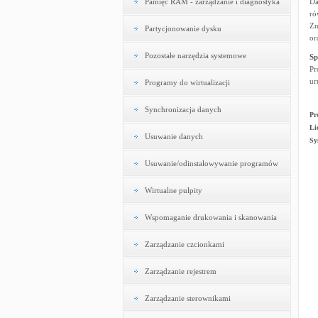
Pamięć RAM - zarządzanie i diagnostyka
Da
ró
Zn
Partycjonowanie dysku
or
Pozostałe narzędzia systemowe
Sp
Pr
ur
Programy do wirtualizacji
Synchronizacja danych
Pr
Li
Usuwanie danych
Sy
Usuwanie/odinstalowywanie programów
Wirtualne pulpity
Wspomaganie drukowania i skanowania
Zarządzanie czcionkami
Zarządzanie rejestrem
Zarządzanie sterownikami