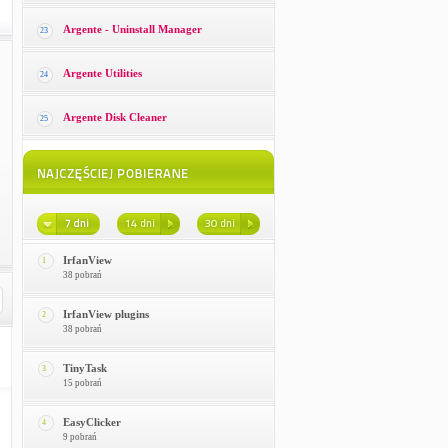
Argente - Uninstall Manager
23
Argente Utilities
24
Argente Disk Cleaner
25
IrfanView
1
38 pobrań
IrfanView plugins
2
38 pobrań
TinyTask
3
15 pobrań
EasyClicker
4
9 pobrań