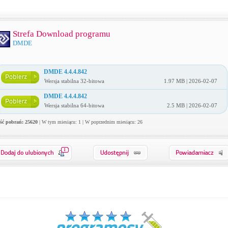
Strefa Download programu
DMDE
DMDE 4.4.4.842
Wersja stabilna 32-bitowa
1.97 MB | 2026-02-07
DMDE 4.4.4.842
Wersja stabilna 64-bitowa
2.5 MB | 2026-02-07
ość pobrań: 25620
| W tym miesiącu: 1 | W poprzednim miesiącu: 26
1