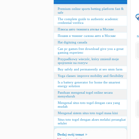
Premium online sports betting platform fast &
safe
The complete guide to authentic academic
credential verifica
Плюсы авто тюнинга ателье в Москве
Пошив и тюнинг салона авто в Москве
n
Hat digitzing canada
Can pc games free download give you a great
gaming experienc
Przypadkowy wieczór, który zmienił moje
spojrzenie na rozryw
Buy safely and permanently at seo smm farm
Yoga classes: improve mobility and flexibility
Is a battery generator for home the smartest
energy solution
Panduan mengenal togel online secara
menyeluruh
Mengenal situs toto togel dengan cara yang
mudah
Mengenal sistem situs toto togel masa kini
Situs toto togel dengan akses melalui perangkat
seluler
Dodaj swój temat