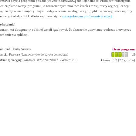
rmowa edycja programu posiada jedynie podstawową funkcjonalność. Producent udostępnia
wnież płatne wersje programu, o rozszerzonych możliwościach i mniej restrykcyjnej licencji.
ajdziemy w nich między innymi: odzyskiwanie katalogów i grup plików, szczegółowe raporty
az skrypt obsługi I/O. Warto zapoznać się ze
szczegółowym porównaniem edycji
.
olszczenie!
ogram jest dostępny w polskiej wersji językowej. Spolszczenie ustawiamy podczas pierwszego
uchomienia aplikacji.
oducent
:
Dmitry Sidorov
Oceń program:
cencja
: Freeware (darmowa tylko do użytku domowego)
-
/5
stem Operacyjny
:
Windows 98/Me/NT/2000/XP/Vista/7/8/10
Ocena:
3.2
(
27
głosów)