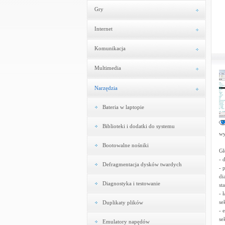
Gry
Internet
Komunikacja
Multimedia
Narzędzia
Bateria w laptopie
Biblioteki i dodatki do systemu
wy
Bootowalne nośniki
Gł
- 
Defragmentacja dysków twardych
- 
di
Diagnostyka i testowanie
st
- 
se
Duplikaty plików
- 
se
Emulatory napędów