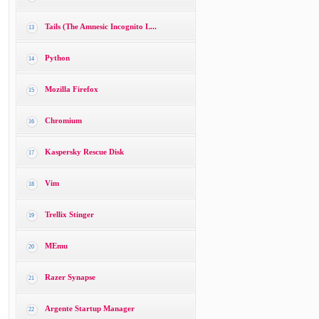
Tails (The Amnesic Incognito L...
13
Python
14
Mozilla Firefox
15
Chromium
16
Kaspersky Rescue Disk
17
Vim
18
Trellix Stinger
19
MEmu
20
Razer Synapse
21
Argente Startup Manager
22