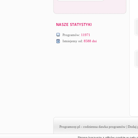
Programów:
11971
Istniejemy od:
8588 dni
Programosy.pl
- codzienna dawka programów |
Dodaj 
Strona korzysta z plików cookie w celu r