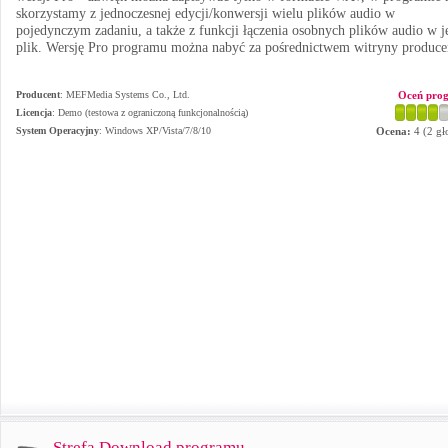
skorzystamy z jednoczesnej edycji/konwersji wielu plików audio w
pojedynczym zadaniu, a także z funkcji łączenia osobnych plików audio w j
plik. Wersję Pro programu można nabyć za pośrednictwem witryny produce
Producent
:
MEFMedia Systems Co., Ltd.
Oceń pro
Licencja
: Demo (testowa z ograniczoną funkcjonalnością)
System Operacyjny
:
Windows XP/Vista/7/8/10
Ocena:
4
(
2
gł
Strefa Download programu