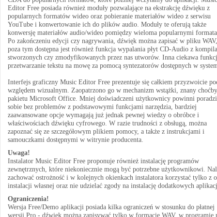
Editor Free posiada również moduły pozwalające na ekstrakcję dźwięku z
popularnych formatów wideo oraz pobieranie materiałów wideo z serwisu
YouTube i konwertowanie ich do plików audio. Moduły te oferują także
konwersję materiałów audio/wideo pomiędzy wieloma popularnymi format
Po zakończeniu edycji czy nagrywania, dźwięk można zapisać w pliku WAV
poza tym dostępna jest również funkcja wypalania płyt CD-Audio z kompila
stworzonych czy zmodyfikowanych przez nas utworów. Inna ciekawa funkcj
przetwarzanie tekstu na mowę za pomocą syntezatorów dostępnych w system
Interfejs graficzny Music Editor Free prezentuje się całkiem przyzwoicie po
względem wizualnym. Zaopatrzono go w mechanizm wstążki, znany choćby
pakietu Microsoft Office. Mniej doświadczeni użytkownicy powinni poradzi
sobie bez problemów z podstawowymi funkcjami narzędzia, bardziej
zaawansowane opcje wymagają już jednak pewnej wiedzy o obróbce i
właściwościach dźwięku cyfrowego. W razie trudności z obsługą, można
zapoznać się ze szczegółowym plikiem pomocy, a także z instrukcjami i
samouczkami dostępnymi w witrynie producenta.
Uwaga!
Instalator Music Editor Free proponuje również instalację programów
zewnętrznych, które niekoniecznie mogą być potrzebne użytkownikowi. Na
zachować ostrożność i w kolejnych okienkach instalatora korzystać tylko z o
instalacji własnej oraz nie udzielać zgody na instalację dodatkowych aplikacj
Ograniczenia!
Wersja Free/Demo aplikacji posiada kilka ograniczeń w stosunku do płatnej
wersji Pro - dźwięk można zapisywać tylko w formacie WAV, w programie 