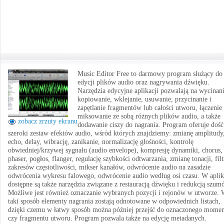
Music Editor Free to darmowy program służący do
edycji plików audio oraz nagrywania dźwięku.
Narzędzia edycyjne aplikacji pozwalają na wycinani
kopiowanie, wklejanie, usuwanie, przycinanie i
zapętlanie fragmentów lub całości utworu, łączenie
miksowanie ze sobą różnych plików audio, a także
zobacz zrzuty ekranu
dodawanie ciszy do nagrania. Program oferuje dość
szeroki zestaw efektów audio, wśród których znajdziemy: zmianę amplitudy
echo, delay, wibrację, zanikanie, normalizację głośności, kontrolę
obwiedniej/krzywej sygnału (audio envelope), kompresję dynamiki, chorus,
phaser, pogłos, flanger, regulację szybkości odtwarzania, zmianę tonacji, filt
zakresów częstotliwości, mikser kanałów, odwrócenie audio na zasadzie
odwrócenia wykresu falowego, odwrócenie audio według osi czasu. W aplik
dostępne są także narzędzia związane z restauracją dźwięku i redukcją szum
Możliwe jest również oznaczanie wybranych pozycji i rejonów w utworze.
taki sposób elementy nagrania zostają odnotowane w odpowiednich listach,
dzięki czemu w łatwy sposób można później przejść do oznaczonego mome
czy fragmentu utworu. Program pozwala także na edycję metadanych.