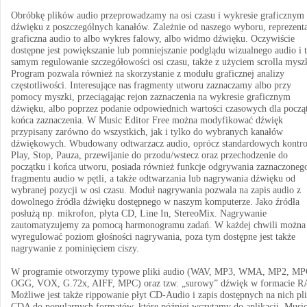
Obróbkę plików audio przeprowadzamy na osi czasu i wykresie graficznym
dźwięku z poszczególnych kanałów. Zależnie od naszego wyboru, reprezenta
graficzna audio to albo wykres falowy, albo widmo dźwięku. Oczywiście
dostępne jest powiększanie lub pomniejszanie podglądu wizualnego audio i
samym regulowanie szczegółowości osi czasu, także z użyciem scrolla mysz
Program pozwala również na skorzystanie z modułu graficznej analizy
częstotliwości. Interesujące nas fragmenty utworu zaznaczamy albo przy
pomocy myszki, przeciągając rejon zaznaczenia na wykresie graficznym
dźwięku, albo poprzez podanie odpowiednich wartości czasowych dla począt
końca zaznaczenia. W Music Editor Free można modyfikować dźwięk
przypisany zarówno do wszystkich, jak i tylko do wybranych kanałów
dźwiękowych. Wbudowany odtwarzacz audio, oprócz standardowych kontro
Play, Stop, Pauza, przewijanie do przodu/wstecz oraz przechodzenie do
początku i końca utworu, posiada również funkcje odgrywania zaznaczoneg
fragmentu audio w pętli, a także odtwarzania lub nagrywania dźwięku od
wybranej pozycji w osi czasu. Moduł nagrywania pozwala na zapis audio z
dowolnego źródła dźwięku dostępnego w naszym komputerze. Jako źródła
posłużą np. mikrofon, płyta CD, Line In, StereoMix. Nagrywanie
zautomatyzujemy za pomocą harmonogramu zadań. W każdej chwili można
wyregulować poziom głośności nagrywania, poza tym dostępne jest także
nagrywanie z pominięciem ciszy.
W programie otworzymy typowe pliki audio (WAV, MP3, WMA, MP2, M
OGG, VOX, G.72x, AIFF, MPC) oraz tzw. „surowy” dźwięk w formacie 
Możliwe jest także rippowanie płyt CD-Audio i zapis dostępnych na nich p
CDA do popularnych formatów, które później wczytamy do aplikacji. Musi