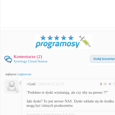
Komentarze (
2
)
Synology Cloud Station
najlepsze
|
najnowsze
~Gość
| 2014.10.12 21:27
0
"Podobno te dyski wymiatają, ale czy oby na pewno ??"
Jaki dyski? To jest serwer NAS. Dyski wkłada się do środka 
mogą być różnych producentów.
Synology Cloud Station 3.0-3111