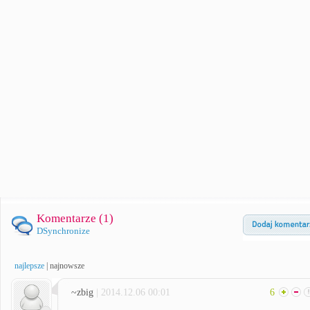
Komentarze (
1
)
DSynchronize
najlepsze
|
najnowsze
~zbig
| 2014.12.06 00:01
6