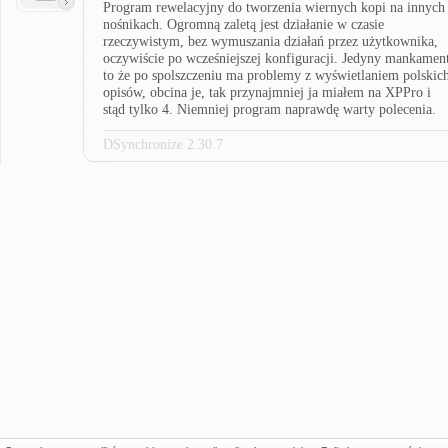
Program rewelacyjny do tworzenia wiernych kopi na innych
nośnikach. Ogromną zaletą jest działanie w czasie
rzeczywistym, bez wymuszania działań przez użytkownika,
oczywiście po wcześniejszej konfiguracji. Jedyny mankamen
to że po spolszczeniu ma problemy z wyświetlaniem polskic
opisów, obcina je, tak przynajmniej ja miałem na XPPro i
stąd tylko 4. Niemniej program naprawdę warty polecenia.
DSynchronize 2.30.7