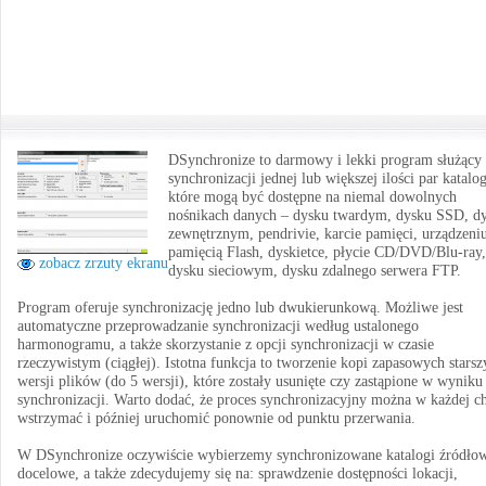
DSynchronize to darmowy i lekki program służący
synchronizacji jednej lub większej ilości par katalo
które mogą być dostępne na niemal dowolnych
nośnikach danych – dysku twardym, dysku SSD, d
zewnętrznym, pendrivie, karcie pamięci, urządzeni
pamięcią Flash, dyskietce, płycie CD/DVD/Blu-ray,
zobacz zrzuty ekranu
dysku sieciowym, dysku zdalnego serwera FTP.
Program oferuje synchronizację jedno lub dwukierunkową. Możliwe jest
automatyczne przeprowadzanie synchronizacji według ustalonego
harmonogramu, a także skorzystanie z opcji synchronizacji w czasie
rzeczywistym (ciągłej). Istotna funkcja to tworzenie kopi zapasowych starsz
wersji plików (do 5 wersji), które zostały usunięte czy zastąpione w wyniku
synchronizacji. Warto dodać, że proces synchronizacyjny można w każdej c
wstrzymać i później uruchomić ponownie od punktu przerwania.
W DSynchronize oczywiście wybierzemy synchronizowane katalogi źródłow
docelowe, a także zdecydujemy się na: sprawdzenie dostępności lokacji,