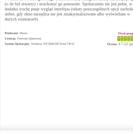
(o ile był otwarty) i uruchomić go ponownie. Spolszczenie nie jest pełne, w
dodatku trochę psuje wygląd interfejsu (teksty poszczególnych opcji zachod
siebie, gdy okno narzędzia nie jest zmaksymalizowane albo wyświetlane w
dużych rozmiarach).
Producent
:
Dimio
Oceń pro
Licencja
: Freeware (darmowa)
System Operacyjny
:
Windows NT/2000/XP/Vista/7/8/10
Ocena:
4.7
(
22
gł