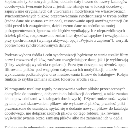
kopiowanie tylko nowych plików, dodanie daty i czasu do nazwy katalogów
docelowych, tworzenie folderu, jeżeli nie istnieje on w lokacji docelowej,
zapisywanie oryginalnych dat utworzenia i modyfikacji we właściwościach
synchronizowanych plików, przeprowadzanie synchronizacji w trybie prób
(żadne dane nie zostaną zmienione), zastosowanie opcji antyfragmentacji (
pliki przed ich zastąpieniem, dzięki czemu dane na nośniku są mniej
pofragmentowane), ignorowanie błędów wynikających z nieprawidłowych
ścieżek plików, rozpoznawanie zmian liter dysków/napędów i uwzględnianie
przy synchronizacji (wymaga aktywacji opcji „Wyjście z zapisem”), weryfik
poprawności synchronizowanych danych.
Podczas wyboru źródła i celu synchronizacji będziemy w stanie ustalić filtry
nazw i rozszerzeń plików, zarówno uwzględniające dane, jak i je wykluczaj
(filtry wspierają wyrażenia regularne). Poza tym dostępne są również opcje
filtrowania plików pod względem daty/czasu ich modyfikacji, a także
wykluczania podkatalogów oraz niestosowania filtrów do katalogów. Kolejn
funkcja to szybka zamiana ścieżek folderów źródła i celu.
W programie ustalimy reguły postępowania wobec plików przeznaczonych
domyślnie do usunięcia, dołączenia do lokalizacji docelowej, a także zamian
ich odpowiednikami w katalogach docelowych). DSynchronize może wyświe
pytanie przed skasowaniem plików, nie wykasować plików, przenieść pliki
przeznaczone do usunięcia, spytać się o dodanie nowych plików do katalogu
docelowego, nie dołączać żadnych plików do tego folderu, jak również
wyświetlić pytanie przed zamianą plików albo nie zamieniać ich w ogóle.
Kolejne opcje odpowiadają za: automatyczne zamkniecie programu lub sys