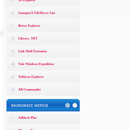
SE-Explorer
5
LimagitoX FileMover Lite
6
Better Explorer
7
Library .NET
8
Link Shell Extension
9
Vole Windows Expedition
10
Tablacus Explorer
11
AB Commander
12
Adblock Plus
1