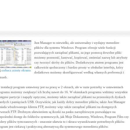
Just Manager to niewielki, ale uniwersalny i wydajny menedżer
plików dla systemu Windows. Program oferuje wiele funkcji
pozwalających zarządzać plikami, za jego pomocą dowolne pliki
możemy przenosić, kasować, kopiować, zmieniać nazwę lub atrybuty
czy tworzyć skróty do plików. Dodatkowym atutem programu jest
całkowicie spolszczony i bardzo prosty w obsłudze interfejs, który
zobacz zrzuty ekranu
dodatkowo możemy skonfigurować według własnych preferencji i
trzeb.
 instalacji program ustawiony jest na pracę w 2 oknach, ale w razie potrzeby w ustawieniach
ogramu możemy zwiększyć ich liczbę nawet do 16. W okienkach programu widzimy wszystkie
stępne partycje i napędy optyczne, możemy także zarządzać plikami na przenośnych dyskach
ardych i pamięciach USB. Oczywiście, jak każdy dobry menedżer plików, także Just Manager
siada wbudowanego klienta FTP, możemy więc także zarządzać plikami na dostępnych
rwerach FTP. Drobnym ułatwieniem są ikonki na pasku narzędziowym pozwalające na
zpośredni dostęp do folderów systemowych, jak Moje Dokumenty, Windows, Program Files czy
ldery plików tymczasowych - znacznie ułatwia to i skraca wyszukiwanie potrzebnych plików.
ogram jest ciekawą i praktyczną alternatywą dla systemowego menedżera plików.