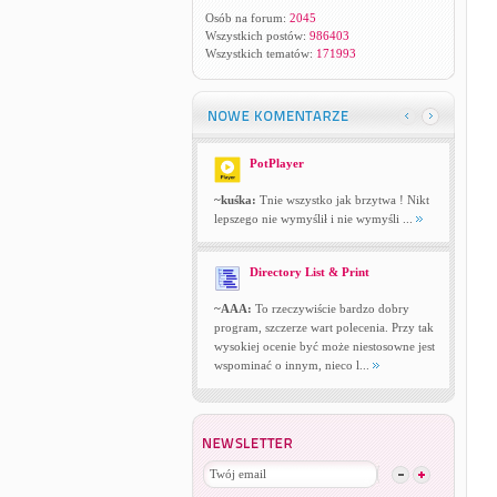
Osób na forum:
2045
Wszystkich postów:
986403
Wszystkich tematów:
171993
PotPlayer
~kuśka:
Tnie wszystko jak brzytwa ! Nikt
lepszego nie wymyślił i nie wymyśli ...
Directory List & Print
~AAA:
To rzeczywiście bardzo dobry
program, szczerze wart polecenia. Przy tak
wysokiej ocenie być może niestosowne jest
wspominać o innym, nieco l...