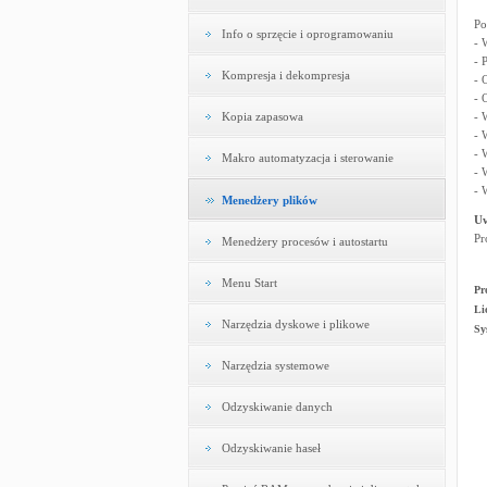
Po
Info o sprzęcie i oprogramowaniu
- 
- 
Kompresja i dekompresja
- 
- 
Kopia zapasowa
- 
- 
- 
Makro automatyzacja i sterowanie
- 
- 
Menedżery plików
U
Pr
Menedżery procesów i autostartu
Menu Start
Pr
Li
Narzędzia dyskowe i plikowe
Sy
Narzędzia systemowe
Odzyskiwanie danych
Odzyskiwanie haseł