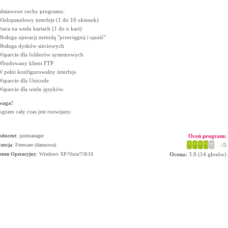
dstawowe cechy programu:
Wielopanelowy interfejs (1 do 16 okienek)
Praca na wielu kartach (1 do n kart)
Obsługa operacji metodą "przeciągnij i upuść"
Obsługa dysków sieciowych
Wsparcie dla folderów systemowych
Wbudowany klient FTP
W pełni konfigurowalny interfejs
Wsparcie dla Unicode
Wsparcie dla wielu języków.
waga!
ogram cały czas jest rozwijany.
oducent
:
justmanager
Oceń program:
cencja
: Freeware (darmowa)
-
/5
stem Operacyjny
:
Windows XP/Vista/7/8/10
Ocena:
3.8
(
14
głosów)