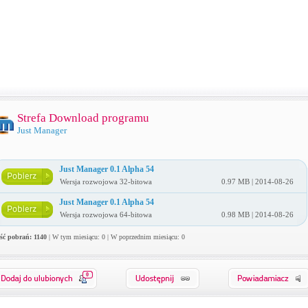
Strefa Download programu
Just Manager
Just Manager 0.1 Alpha 54
Wersja rozwojowa 32-bitowa
0.97 MB | 2014-08-26
Just Manager 0.1 Alpha 54
Wersja rozwojowa 64-bitowa
0.98 MB | 2014-08-26
ość pobrań: 1140
| W tym miesiącu: 0 | W poprzednim miesiącu: 0
0