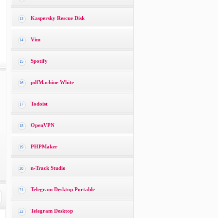
Kaspersky Rescue Disk
13
Vim
14
Spotify
15
pdfMachine White
16
Todoist
17
OpenVPN
18
PHPMaker
19
n-Track Studio
20
Telegram Desktop Portable
21
Telegram Desktop
22