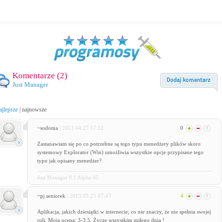
Komentarze (
2
)
Just Manager
ajlepsze
|
najnowsze
~sodoma
| 2013.04.27 17:12
0
Zastanawiam się po co potrzebne są tego typu menedżery plików skoro
systemowy Explorator (Win) umożliwia wszystkie opcje przypisane tego
typu jak opisany menedżer?
Just Manager 0.1 Alpha 45
~pj.seniorek
| 2013.03.25 07:43
4
Aplikacja, jakich dziesiątki w internecie; co nie znaczy, że nie spełnia swojej
roli. Moja ocena: 3-3.5. Życzę wszystkim miłego dnia !