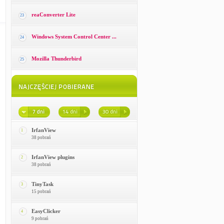
reaConverter Lite
23
Windows System Control Center ...
24
Mozilla Thunderbird
25
IrfanView
1
38 pobrań
IrfanView plugins
2
38 pobrań
TinyTask
3
15 pobrań
EasyClicker
4
9 pobrań