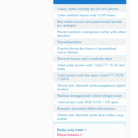
Casiny casino winning tips for new players
1xbet cashback bonus code: €130 bonus
Best online reward card games trusted portals
pro strategies
Practice pediatric emergencies safely with arthur
simulator
Versandapotheke
Experts discuss the future of personalized
cancer therapy
Discover luxury men's wardrobe ideas
1xbet today promo code: 1xlux777 | €130 deal
today
1xbet promo code free spins: 1xlux777 | €130
+ 150 fs
Olxtoto link alternatif untuk pengalaman digital
modern
Panduan menggunakan olxtoto dengan aman
1xbet promo code 2026: €130 + 150 spins
Romantic adventures filled with emotion
Olxtoto link alternatif untuk akses online yang
praktis
Dodaj swój temat
Więcej tematów