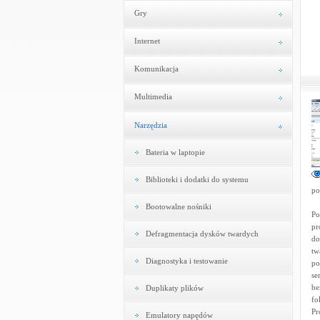
Gry
Internet
Komunikacja
Multimedia
Narzędzia
Bateria w laptopie
Biblioteki i dodatki do systemu
po
Bootowalne nośniki
Po
pr
Defragmentacja dysków twardych
do
tw
Diagnostyka i testowanie
po
se
be
Duplikaty plików
fo
Pr
Emulatory napędów