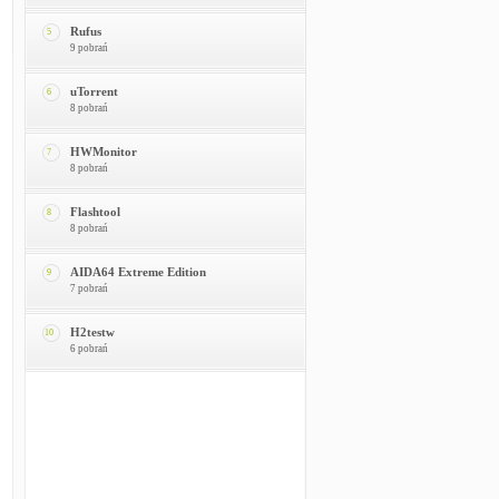
Rufus
5
9 pobrań
uTorrent
6
8 pobrań
HWMonitor
7
8 pobrań
Flashtool
8
8 pobrań
AIDA64 Extreme Edition
9
7 pobrań
H2testw
10
6 pobrań