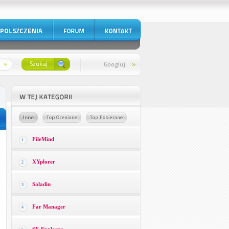
FileMind
1
XYplorer
2
Saladin
3
Far Manager
4