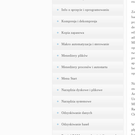
ro
Info o sprzęcie i oprogramowaniu
Ze
ba
Kompresja i dekompresja
pr
de
ed
Kopia zapasowa
ad
MB
Makro automatyzacja i sterowanie
op
tw
Menedżery plików
pr
ap
Menedżery procesów i autostartu
be
op
Menu Start
Ni
zn
Narzędzia dyskowe i plikowe
An
Un
Narzędzia systemowe
MB
Ra
Odzyskiwanie danych
Cl
Odzyskiwanie haseł
W 
pł
ka