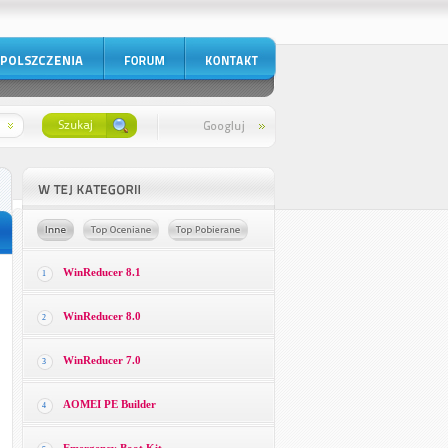
WinReducer 8.1
1
WinReducer 8.0
2
WinReducer 7.0
3
AOMEI PE Builder
4