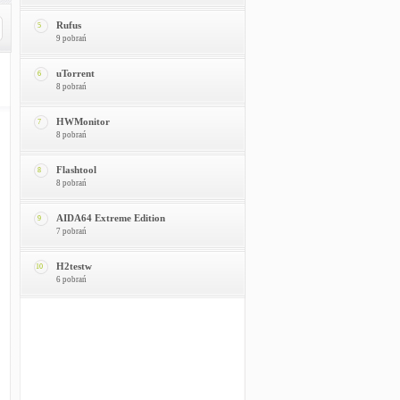
Rufus
5
9 pobrań
uTorrent
6
8 pobrań
HWMonitor
7
8 pobrań
Flashtool
8
8 pobrań
AIDA64 Extreme Edition
9
7 pobrań
H2testw
10
6 pobrań