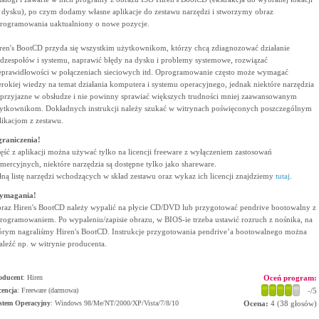
 dysku), po czym dodamy własne aplikacje do zestawu narzędzi i stworzymy obraz
rogramowania uaktualniony o nowe pozycje.
ren's BootCD przyda się wszystkim użytkownikom, którzy chcą zdiagnozować działanie
dzespołów i systemu, naprawić błędy na dysku i problemy systemowe, rozwiązać
eprawidłowości w połączeniach sieciowych itd. Oprogramowanie często może wymagać
erokiej wiedzy na temat działania komputera i systemu operacyjnego, jednak niektóre narzędzia
 przyjazne w obsłudze i nie powinny sprawiać większych trudności mniej zaawansowanym
ytkownikom. Dokładnych instrukcji należy szukać w witrynach poświęconych poszczególnym
likacjom z zestawu.
raniczenia!
ęść z aplikacji można używać tylko na licencji freeware z wyłączeniem zastosowań
mercyjnych, niektóre narzędzia są dostępne tylko jako shareware.
łną listę narzędzi wchodzących w skład zestawu oraz wykaz ich licencji znajdziemy
tutaj
.
ymagania!
raz Hiren's BootCD należy wypalić na płycie CD/DVD lub przygotować pendrive bootowalny z
rogramowaniem. Po wypaleniu/zapisie obrazu, w BIOS-ie trzeba ustawić rozruch z nośnika, na
órym nagraliśmy Hiren's BootCD. Instrukcje przygotowania pendrive’a bootowalnego można
aleźć np. w witrynie producenta.
oducent
:
Hiren
Oceń program:
cencja
: Freeware (darmowa)
-
/5
stem Operacyjny
:
Windows 98/Me/NT/2000/XP/Vista/7/8/10
Ocena:
4
(
38
głosów)