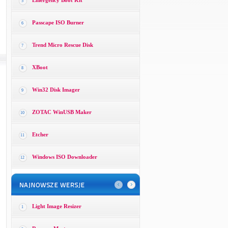
Emergency Boot Kit
5
Passcape ISO Burner
6
Trend Micro Rescue Disk
7
XBoot
8
Win32 Disk Imager
9
ZOTAC WinUSB Maker
10
Etcher
11
Windows ISO Downloader
12
Light Image Resizer
1