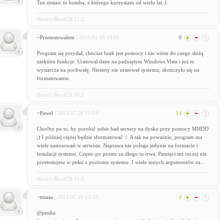
Ten zestaw to bomba, z którego korzystam od wielu lat..l.
Hiren's BootCD 15.2
~Przetestowałem
| 2015.01.20 18:01
0
Program się przydał, chociaż brak jest pomocy i nie wiem do czego służą
niektóre funkcje. Uratował dane na padniętym Windows Vista i już to
wystarcza na pochwałę. Niestety nie uratował systemu, skończyło się na
formatowaniu.
Hiren's BootCD 15.2
~Pawel
| 2014.07.20 11:04
14
Choćby po to, by porobić sobie bad sectory na dysku przy pomocy MHDD
;) I później ciężej będzie sformatować :/. A tak na poważnie, program ma
wiele zastosowań w serwisie. Naprawa nie polega jedynie na formacie i
instalacji systemu. Często po prostu za długo to trwa. Pamięci też raczej nie
przetestujesz w pełni z poziomu systemu. I wiele innych argumentów za...
Hiren's BootCD 15.2
~miaaa
| 2014.07.19 13:50
4
@penka