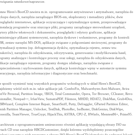
związania ratunkowe/naprawcze.
staw Hiren's BootCD zawiera m.in. oprogramowanie antywirusowe i antymalware, narzędzia do
ckupu danych, narzędzia zarządzające BIOS-em, eksploratory i menadżery plików, dwie
zeglądarki internetowe, aplikacje oczyszczające i optymalizujące system, przeprowadzające
instalację programów oraz niszczące pliki, programy zarządzające sterownikami urządzeń,
ytory plików tekstowych i dokumentów, przeglądarki i edytory graficzne, aplikacje
ministrujące plikami systemowymi, narzędzia dyskowe i woluminowe, programy do kontroli
R, zestaw narzędzi MS-DOS, aplikacje związane z połączeniami sieciowymi, programy do
tymalizacji systemu (np. defragmentacja dysków, optymalizacja rejestru, zestaw tzw.
eakerów), narzędzia do odzyskiwania, odczytywania, generowania i modyfikowania haseł,
ogramy analizujące i kontrolujące procesy oraz usługi, narzędzia do odzyskiwania danych,
likacje zarządzające rejestrem, programy dostępu zdalnego, narzędzia związane z
zpieczeństwem i szyfrowaniem danych, aplikacje kontrolujące wpisy w autostarcie systemu
eracyjnego, narzędzia informacyjne i diagnostyczne oraz benchmarki.
e sposób wymienić tutaj wszystkich programów wchodzących w skład Hiren's BootCD,
ajdziemy wśród nich m.in. takie aplikacje jak: ComboFix, Malwarebytes Anti-Malware, Avira
tiVir Personal, Partition Image, !BIOS, Total Commander, Opera, Tor Browser, CCleaner, Revo
installer, Notepad++, IrfanView, SumatraPDF, Filemon, MHDD, HDAT2, DiskMan, Grub4Dos,
RWizard, Complete Internet Repair, SmartSniff, Putty, Defraggler, GParted Partition Editor,
nish Partition Manager, Unlocker, TestDisk, PhotoRec, IsoBuster, DiskGenius, DiskWipe,
onezilla, TeamViewer, TrueCrypt, HijackThis, ASTRA, CPU-Z, HWinfo, Memtest86+, Prime95.
archiwum z oprogramowaniem umieszczono również aplikację wypalającą obrazy ISO na
ytach CD oraz narzędzie HBCDCustomizer, dzięki któremu wydobędziemy poszczególne
talogi i zawarte w nich programy z obrazu ISO Hiren's BootCD (ekstrakcja do wybranej lokacji