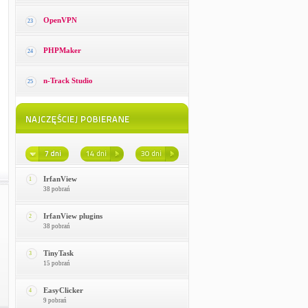
OpenVPN
23
PHPMaker
24
n-Track Studio
25
IrfanView
1
38 pobrań
IrfanView plugins
2
38 pobrań
TinyTask
3
15 pobrań
EasyClicker
4
9 pobrań