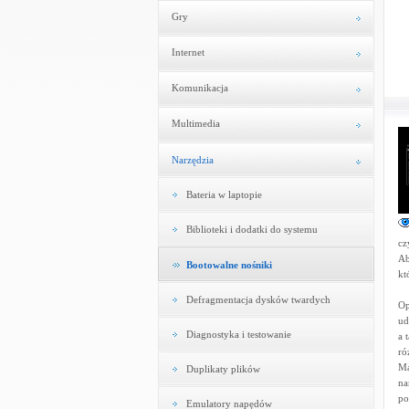
Gry
Internet
Komunikacja
Multimedia
Narzędzia
Bateria w laptopie
Biblioteki i dodatki do systemu
cz
Ab
Bootowalne nośniki
kt
Defragmentacja dysków twardych
Op
ud
Diagnostyka i testowanie
a 
ró
Ma
Duplikaty plików
na
po
Emulatory napędów