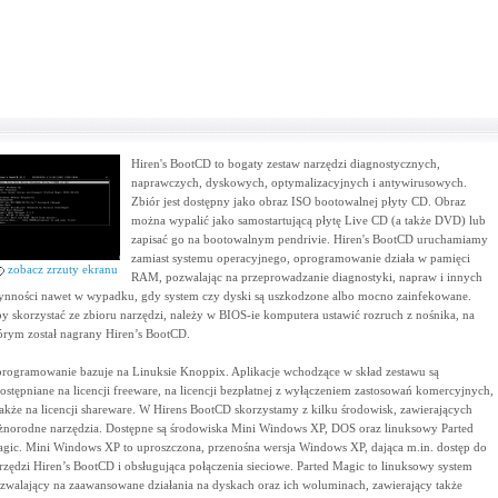
Hiren's BootCD to bogaty zestaw narzędzi diagnostycznych,
naprawczych, dyskowych, optymalizacyjnych i antywirusowych.
Zbiór jest dostępny jako obraz ISO bootowalnej płyty CD. Obraz
można wypalić jako samostartującą płytę Live CD (a także DVD) lub
zapisać go na bootowalnym pendrivie. Hiren's BootCD uruchamiamy
zamiast systemu operacyjnego, oprogramowanie działa w pamięci
zobacz zrzuty ekranu
RAM, pozwalając na przeprowadzanie diagnostyki, napraw i innych
ynności nawet w wypadku, gdy system czy dyski są uszkodzone albo mocno zainfekowane.
y skorzystać ze zbioru narzędzi, należy w BIOS-ie komputera ustawić rozruch z nośnika, na
órym został nagrany Hiren’s BootCD.
rogramowanie bazuje na Linuksie Knoppix. Aplikacje wchodzące w skład zestawu są
ostępniane na licencji freeware, na licencji bezpłatnej z wyłączeniem zastosowań komercyjnych,
także na licencji shareware. W Hirens BootCD skorzystamy z kilku środowisk, zawierających
żnorodne narzędzia. Dostępne są środowiska Mini Windows XP, DOS oraz linuksowy Parted
gic. Mini Windows XP to uproszczona, przenośna wersja Windows XP, dająca m.in. dostęp do
rzędzi Hiren’s BootCD i obsługująca połączenia sieciowe. Parted Magic to linuksowy system
zwalający na zaawansowane działania na dyskach oraz ich woluminach, zawierający także