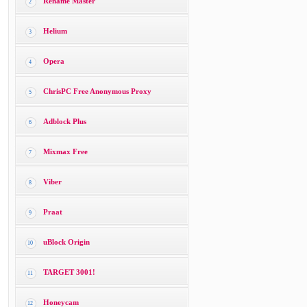
Rename Master
2
Helium
3
Opera
4
ChrisPC Free Anonymous Proxy
5
Adblock Plus
6
Mixmax Free
7
Viber
8
Praat
9
uBlock Origin
10
TARGET 3001!
11
Honeycam
12