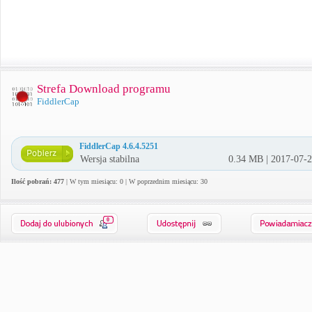
Strefa Download programu
FiddlerCap
FiddlerCap 4.6.4.5251
Wersja stabilna
0.34 MB | 2017-07-
Ilość pobrań: 477
| W tym miesiącu: 0 | W poprzednim miesiącu: 30
0