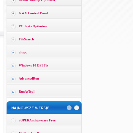
Xvirus Startup Optimizer
5
GWX Control Panel
6
PC Tasks Optimizer
7
FileSearch
8
altspc
9
Windows 10 DPI Fix
10
AdvancedRun
11
RunAsTool
12
SUPERAntiSpyware Free
1