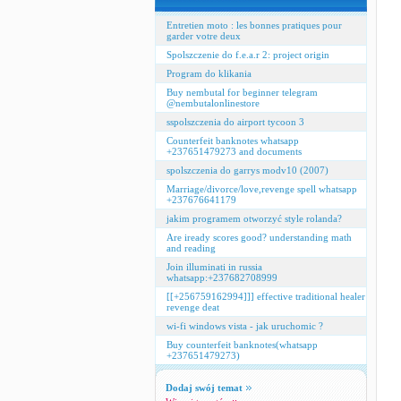
Entretien moto : les bonnes pratiques pour
garder votre deux
Spolszczenie do f.e.a.r 2: project origin
Program do klikania
Buy nembutal for beginner telegram
@nembutalonlinestore
sspolszczenia do airport tycoon 3
Counterfeit banknotes whatsapp
+237651479273 and documents
spolszczenia do garrys modv10 (2007)
Marriage/divorce/love,revenge spell whatsapp
+237676641179
jakim programem otworzyć style rolanda?
Are iready scores good? understanding math
and reading
Join illuminati in russia
whatsapp:+237682708999
[[+256759162994]]] effective traditional healer
revenge deat
wi-fi windows vista - jak uruchomic ?
Buy counterfeit banknotes(whatsapp
+237651479273)
Dodaj swój temat