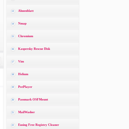
Ahnenblatt
13
Nmap
14
Chromium
15
Kaspersky Rescue Disk
16
Vim
17
Helium
18
PotPlayer
19
Passmark OSFMount
20
MailWasher
21
Eusing Free Registry Cleaner
22