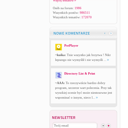
Więcej tematów
Osób na forum:
1986
Wszystkich postów:
986511
Wszystkich tematów:
172070
PotPlayer
~kuśka:
Tnie wszystko jak brzytwa ! Nikt
lepszego nie wymyślił i nie wymyśli ...
Directory List & Print
~AAA:
To rzeczywiście bardzo dobry
program, szczerze wart polecenia. Przy tak
wysokiej ocenie być może niestosowne jest
wspominać o innym, nieco l...