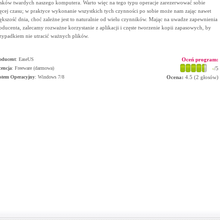
sków twardych naszego komputera. Warto więc na tego typu operacje zarezerwować sobie
ęcej czasu; w praktyce wykonanie wszystkich tych czynności po sobie może nam zając nawet
ększość dnia, choć zależne jest to naturalnie od wielu czynników. Mając na uwadze zapewnienia
oducenta, zalecamy rozważne korzystanie z aplikacji i częste tworzenie kopii zapasowych, by
zypadkiem nie utracić ważnych plików.
oducent
:
EaseUS
Oceń program:
cencja
: Freeware (darmowa)
-
/5
stem Operacyjny
:
Windows 7/8
Ocena:
4.5
(
2
głosów)