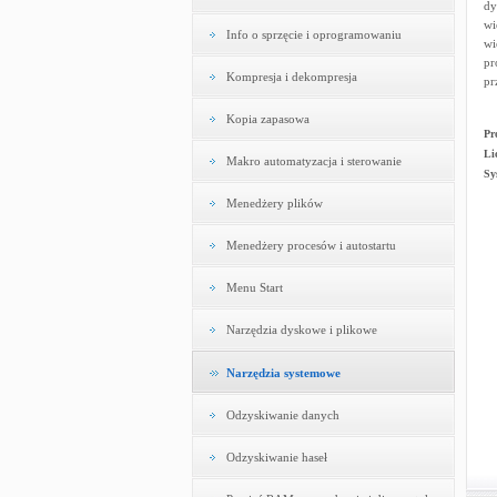
dy
wi
Info o sprzęcie i oprogramowaniu
wi
pr
Kompresja i dekompresja
pr
Kopia zapasowa
Pr
Li
Makro automatyzacja i sterowanie
Sy
Menedżery plików
Menedżery procesów i autostartu
Menu Start
Narzędzia dyskowe i plikowe
Narzędzia systemowe
Odzyskiwanie danych
Odzyskiwanie haseł