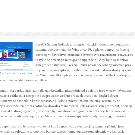
EaseUS System GoBack to program, dzięki któremu po aktualizacji
systemu operacyjnego do Windowsa 10, będziemy mogli cofnąć tę
operację w dowolnym momencie (systemowe rozwiązanie pozwala na
to tylko w przeciągu miesiąca od upgrade’a). Aby było to możliwe,
sam proces aktualizacji systemu musi zostać wykonany również przy
użyciu niniejszej aplikacji. Jeśli uprzednio zaktualizowaliśmy system
zobacz zrzuty ekranu
do Windowsa 10 i będziemy chcieli użyć System GoBack, cofnięcie
eracji nie będzie niestety możliwe.
ogram jest bardzo przyjazny dla użytkownika, niezależnie od poziomu jego wiedzy. Wystarczy
stalacja aplikacji, a następnie postępowanie według prostych instrukcji, dzięki którym
konamy odpowiednie kopie zapasowe plików, a później zaktualizujemy system, by w
zyszłości móc ten proces cofnąć w dowolnym momencie. Jak zauważa sam producent, operacja
fania aktualizacji systemu „powinna” być możliwa bez ograniczeń czasowych i całkowicie
ezależnie od oferowanego przez Microsoft anulowania upgrade’u jedynie w ciągu miesiąca.
e zapominajmy, że proces tworzenia kopii zapasowej, aktualizacji systemu, a później jego
entualne anulowanie to operacje bardzo czasochłonne, ograniczone głównie wydajnością