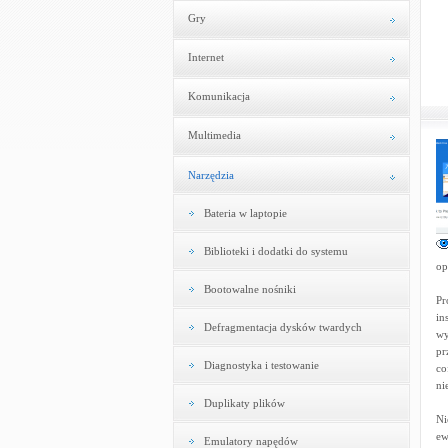
Gry
Internet
Komunikacja
Multimedia
Narzędzia
Bateria w laptopie
Biblioteki i dodatki do systemu
op
Bootowalne nośniki
Pr
in
Defragmentacja dysków twardych
wy
pr
Diagnostyka i testowanie
co
ni
Duplikaty plików
Ni
ew
Emulatory napędów