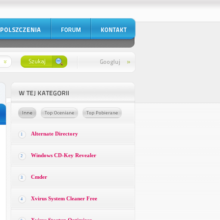
Alternate Directory
1
Windows CD-Key Revealer
2
Cmder
3
Xvirus System Cleaner Free
4