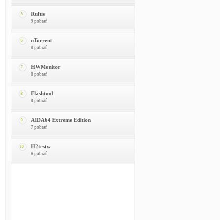
Rufus
5
9 pobrań
uTorrent
6
8 pobrań
HWMonitor
7
8 pobrań
Flashtool
8
8 pobrań
AIDA64 Extreme Edition
9
7 pobrań
H2testw
10
6 pobrań