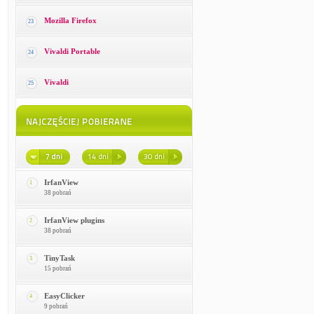
Mozilla Firefox
23
Vivaldi Portable
24
Vivaldi
25
IrfanView
1
38 pobrań
IrfanView plugins
2
38 pobrań
TinyTask
3
15 pobrań
EasyClicker
4
9 pobrań