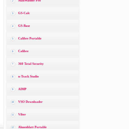
MailWasher Pro
2
GS-Calc
3
GS-Base
4
Calibre Portable
5
Calibre
6
360 Total Security
7
n-Track Studio
8
AIMP
9
VSO Downloader
10
Viber
11
Ahnenblatt Portable
12