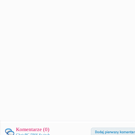
Komentarze (
0
)
ChrisPC DNS Switch