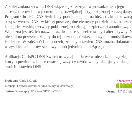
Z kolei zmiana serwera DNS wiąże się z ręcznym wprowadzeniem jego
adresu/adresów lub wyborem ich z rozwijalnej listy, połączonej z bazą dany
Program ChrisPC DNS Switch dysponuje bogatą i na bieżąco aktualizowaną
bazą serwerów DNS, w której poszczególne elementy podzielone są na czter
kategorie: zwykłą (serwery publiczne), rodzinną, bezpieczną i anonimową.
Widoczna jest też ich nazwa oraz dwa adresy: preferowany i alternatywny. 
nie stoi na przeszkodzie, by do tej bazy dodać własne pozycje i modyfikowa
istniejące. W zależności od potrzeb, zmiany ustawień DNS można dokonać 
wszystkich adapterów sieciowych lub jedynie dla bieżącego.
Aplikacja ChrisPC DNS Switch to wydajne i łatwe w obsłudze narzędzie,
którym powinni zainteresować się wszyscy użytkownicy planujący zmianę
swoich ustawień DNS.
Producent
:
Chris P.C. srl.
Oceń pro
Licencja
: Freeware (darmowa tylko do użytku domowego)
System Operacyjny
:
Windows XP/Vista/7/8/10
Ocena:
4.7
(
13
gł