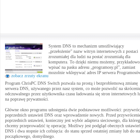
System DNS to mechanizm umożliwiający
„przełożenie” nazw witryn internetowych z postaci
zrozumiałej dla ludzi na postać zrozumiałą dla
komputera. To dzięki niemu możemy, przykładowo
wpisać na pasku adresu „programosy.pl”, zamiast
mozolnie wklepywać adres IP serwera Programosó
zobacz zrzuty ekranu
Program ChrisPC DNS Switch pozwala na prostą i bezproblemową zmianę
serwera DNS, używanego przez nasz system, co może pozwolić na skróceni
odczuwalnego przez użytkownika czasu ładowania się stron internetowych l
na poprawę prywatności.
Główne okno programu udostępnia dwie podstawowe możliwości: przywróc
poprzednich ustawień DNS oraz wprowadzenie nowych. Przed przywrócen
poprzednich ustawień, konieczny jest wybór adaptera sieciowego, dla które
chcemy przeprowadzić tę operację. Możliwy jest podgląd obecnych ustawie
DNS i dwa stopnie ich cofnięcia: do stanu sprzed ostatniej zmiany lub do st
początkowego, domyślnego.