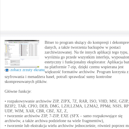
Bitser to program służący do kompresji i dekompres
danych, a także tworzenia backupów w postaci
zarchiwizowanej. Na tle innych aplikacji tego typu,
wyróżnia go przede wszystkim interfejs, wyposażo
estetyczny i funkcjonalny eksplorator. Aplikacja ba
na platformie 7-zip, dzięki czemu wspierana jest
zobacz zrzuty ekranu
większość formatów archiwów. Program korzysta z
szyfrowania i menadżera haseł, potrafi sprawdzać sumy kontrolne
skompresowanych plików.
Główne funkcje:
• rozpakowywanie archiwów ZIP, ZIPX, 7Z, RAR, ISO, VHD, MSI, GZIP,
BZIP2, TAR, CPIO, DEB, DMG, LZH,LZMA, LZMA2, PPMd, NSIS, R
UDF, WIM, XAR, CBR, CBZ, XZ, Z,
• tworzenie archiwów ZIP, 7-ZIP, EXE (SFX – samo rozpakowujące się
archiwów, a także archiwa podzielone na wiele fragmentów),
• tworzenie lub ekstrakcja wielu archiwów jednocześnie, również poprzez 