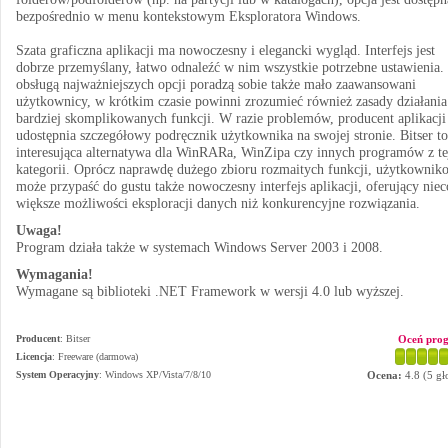
bezpośrednio w menu kontekstowym Eksploratora Windows.
Szata graficzna aplikacji ma nowoczesny i elegancki wygląd. Interfejs jest
dobrze przemyślany, łatwo odnaleźć w nim wszystkie potrzebne ustawienia.
obsługą najważniejszych opcji poradzą sobie także mało zaawansowani
użytkownicy, w krótkim czasie powinni zrozumieć również zasady działania
bardziej skomplikowanych funkcji. W razie problemów, producent aplikacji
udostępnia szczegółowy podręcznik użytkownika na swojej stronie. Bitser to
interesująca alternatywa dla WinRARa, WinZipa czy innych programów z te
kategorii. Oprócz naprawdę dużego zbioru rozmaitych funkcji, użytkownik
może przypaść do gustu także nowoczesny interfejs aplikacji, oferujący niec
większe możliwości eksploracji danych niż konkurencyjne rozwiązania.
Uwaga!
Program działa także w systemach Windows Server 2003 i 2008.
Wymagania!
Wymagane są biblioteki .NET Framework w wersji 4.0 lub wyższej.
Producent
:
Bitser
Oceń pro
Licencja
: Freeware (darmowa)
System Operacyjny
:
Windows XP/Vista/7/8/10
Ocena:
4.8
(
5
gł