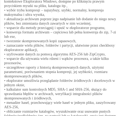
kontekstowe Eksploratora Windows, dostępne po kliknięciu prawym
przyciskiem myszki na pliku, katalogu itp.,
• wybór trybu kompresji – najszybszy, szybki, normalny, kompresja
maksymalna i ultra wysoka,
• aktualizacja archiwum poprzez jego nadpisanie lub dodanie do niego now
plików, bez zmieniania danych zawartych w nim wcześniej,
• wsparcie dla metody przeciągnij i upuść w eksploratorze programu,
• konwersja formatu archiwum – częściowa lub pełna konwersja do zip, 7-z
lub exe,
• tworzenie skompresowanych kopii zapasowych,
• zaznaczanie wielu plików, folderów i partycji, ułatwione przez checkboxy
eksploratorze aplikacji,
• szyfrowanie danych za pomocą algorytmu AES-256 lub ZipCrypto,
• wsparcie dla używania wielu rdzeni i wątków procesora, a także kilku
procesorów,
• szczegółowe raporty z historią skompresowanych danych, użytymi
parametrami, porównaniem stopnia kompresji, jej szybkości, rozmiaru
skompresowanych plików,
• eksplorator umożliwia przeglądanie folderów źródłowych i docelowych w
jednym oknie,
• kalkulator sum kontrolnych MD5, SHA-1 and SHA-256, służący do
sprawdzania błędów w archiwach, weryfikacji integralności plików
skompresowanych i źródłowych,
• menadżer haseł, przechowujący wiele haseł w jednym pliku, zaszyfrowan
AES-256,
• obliczanie rozmiarów katalogów, wyszukiwanie oraz usuwanie pustych
folderów/podfolderów (np. na partycji lub w katalogach), opcja jest dostępn