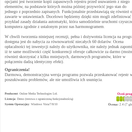
opcjami jest tworzenie kopii zapasowych rejestru przed usuwaniem z niego
elementów, na podstawie których można później przywrócić jego stan do
jednego z poprzednio zapisanych. Funkcjonalnie przedstawiają się również 
zawarte w ustawieniach. Docelowo będziemy dzięki nim mogli zdefiniować
przykład zasady działania automatyki, która samodzielnie uruchomi czyszcz
komputera zgodnie z ustalonym przez nas harmonogramem.
W chwili tworzenia niniejszej recenzji, pełna i dożywotnia licencja na prog
dostępna jest do nabycia za równowartość niecałych 60 dolarów. Ocena
opłacalności tej inwestycji należy do użytkownika, nie należy jednak zapom
iż te same możliwości część konkurencji oferuje całkowicie za darmo (moż
również skorzystać z kilku mniejszych, darmowych programów, które w
połączeniu dadzą identyczny efekt).
Ograniczenia!
Darmowa, demonstracyjna wersja programu pozwala przeskanować rejestr 
poszukiwaniu problemów, ale nie umożliwia ich usunięcia.
Producent
:
Online Media Technologies Ltd.
Oceń pro
Licencja
: Demo (testowa z ograniczoną funkcjonalnością)
System Operacyjny
:
Windows Vista/7/8/10
Ocena:
2.4
(
7
gł