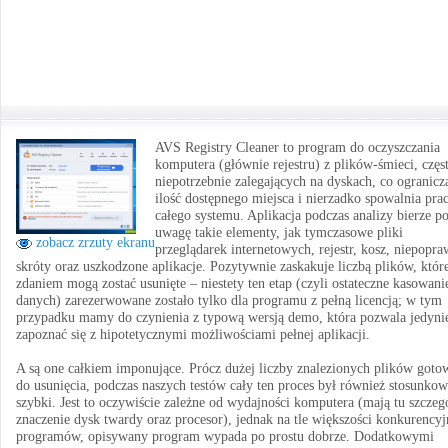
AVS Registry Cleaner to program do oczyszczania
komputera (głównie rejestru) z plików-śmieci, częs
niepotrzebnie zalegających na dyskach, co ogranicz
ilość dostępnego miejsca i nierzadko spowalnia pra
całego systemu. Aplikacja podczas analizy bierze p
uwagę takie elementy, jak tymczasowe pliki
zobacz zrzuty ekranu
przeglądarek internetowych, rejestr, kosz, niepopr
skróty oraz uszkodzone aplikacje. Pozytywnie zaskakuje liczbą plików, które
zdaniem mogą zostać usunięte – niestety ten etap (czyli ostateczne kasowani
danych) zarezerwowane zostało tylko dla programu z pełną licencją; w tym
przypadku mamy do czynienia z typową wersją demo, która pozwala jedyni
zapoznać się z hipotetycznymi możliwościami pełnej aplikacji.
A są one całkiem imponujące. Prócz dużej liczby znalezionych plików goto
do usunięcia, podczas naszych testów cały ten proces był również stosunko
szybki. Jest to oczywiście zależne od wydajności komputera (mają tu szczeg
znaczenie dysk twardy oraz procesor), jednak na tle większości konkurency
programów, opisywany program wypada po prostu dobrze. Dodatkowymi