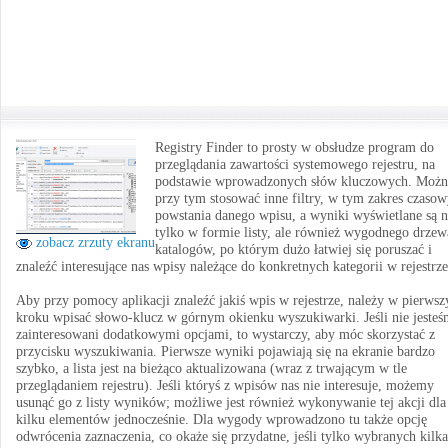
Registry Finder to prosty w obsłudze program do
przeglądania zawartości systemowego rejestru, na
podstawie wprowadzonych słów kluczowych. Możn
przy tym stosować inne filtry, w tym zakres czaso
powstania danego wpisu, a wyniki wyświetlane są n
tylko w formie listy, ale również wygodnego drzew
zobacz zrzuty ekranu
katalogów, po którym dużo łatwiej się poruszać i
znaleźć interesujące nas wpisy należące do konkretnych kategorii w rejestrze
Aby przy pomocy aplikacji znaleźć jakiś wpis w rejestrze, należy w pierws
kroku wpisać słowo-klucz w górnym okienku wyszukiwarki. Jeśli nie jeste
zainteresowani dodatkowymi opcjami, to wystarczy, aby móc skorzystać z
przycisku wyszukiwania. Pierwsze wyniki pojawiają się na ekranie bardzo
szybko, a lista jest na bieżąco aktualizowana (wraz z trwającym w tle
przeglądaniem rejestru). Jeśli któryś z wpisów nas nie interesuje, możemy
usunąć go z listy wyników; możliwe jest również wykonywanie tej akcji dla
kilku elementów jednocześnie. Dla wygody wprowadzono tu także opcję
odwrócenia zaznaczenia, co okaże się przydatne, jeśli tylko wybranych kilka