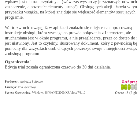
wpisów jest dla nas przydatnych (wówczas wystarczy je zaznaczyć, odwróci
zaznaczenie, a pozostałe elementy usunąć). Obsługę tych akcji ułatwia w ty
przypadku wstążka, na której znajduje się większość elementów sterujących
programie.
Warto zwrócić uwagę, iż w aplikacji znalazło się miejsce na dopracowaną
instrukcję obsługi, która wymaga co prawda połączenia z Internetem, ale
uruchamiana jest w oknie programu, a nie przeglądarce, przez co dostęp do 
jest ułatwiony. Jest to czytelny, ilustrowany dokument, który z pewnością b
pomocny dla wszystkich osób chcących poszerzyć swoje umiejętności związ
z obsługą programu.
Ograniczenia!
Edycja trial została ograniczona czasowo do 30 dni działania.
Producent
:
Acelogix Software
Oceń pro
Licencja
: Trial (testowa)
System Operacyjny
:
Windows 98/Me/NT/2000/XP/Vista/7/8/10
Ocena:
3
(
2
gł