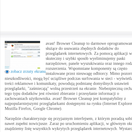
avast! Browser Cleanup to darmowe oprogramowan
służące do usuwania zbędnych dodatków do
przeglądarek internetowych. Za pomocą aplikacji w
skuteczny i szybki sposób wyeliminujemy paski
narzędziowe, panele wyszukiwania oraz innego rod
rozszerzenia. Wspomniane komponenty są często
zobacz zrzuty ekranu
instalowane przez nieuwagę odbiorcy. Mimo pozorn
nieszkodliwości, mogą być uciążliwe podczas surfowania w sieci - wyświetl
treści reklamowe i komunikaty, powodują podmianę domyślnych ustawień
przeglądarki, "zaśmiecają" wolną przestrzeń na ekranie. Niebezpieczną cech
tego typu dodatków jest również zbieranie i przesyłanie informacji o
zachowaniach użytkownika. avast! Browser Cleanup jest kompatybilny z
najpopularniejszymi przeglądarkami dostępnymi na rynku (Internet Explore
Mozilla Firefox, Google Chrome).
Narzędzie charakteryzuje się przyjaznym interfejsem, z którym poradzą sob
nawet zupełni nowicjusze. Zaraz po uruchomieniu aplikacji, w głównym ok
znajdziemy listę wszystkich wykrytych przeglądarek internetowych. Wystar