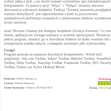
wybrać jedną z nich, a po chwili zostanie wyświetlony spis zainstalowanych
komponentów. Za pomocą opcji "Włącz" i "Wyłącz" możemy sterować
aktywnością wybranych dodatków. Funkcja "Zresetuj ustawienia przeglądar
wartości domyślnych" jest odpowiedzialna z kolei za przywrócenie
standardowych preferencji związanych z zachowaniem silników wyszukiwan
strony startowej.
avast! Browser Cleanup jest dostępny bezpłatnie (licencja freeware). Co rów
istotne, aplikacja nie wymaga instalacji w systemie operacyjnym. Wystarczy
pobrać program, umieścić go w dowolnym folderze na dysku twardym lub 
zewnętrznym nośniku danych, a następnie uruchomić plik wykonywalny.
Uwaga!
Program pozwala na usunięcie dowolnych komponentów. Wśród nich
znajdziemy: Ask.com Toolbar, Yahoo! Toolbar, Babylon Toolbar, SweetPac
Toolbar, Delta Toolbar, Searchqu Toolbar, Funmoods Toolbar, AVG Securit
Toolbar, Yontoo czy Active Desktop Mover.
Producent
:
AVAST Software a.s.
Oceń pro
Licencja
: Freeware (darmowa)
System Operacyjny
:
Windows XP/Vista/7/8/10
Ocena:
4.6
(
14
gł