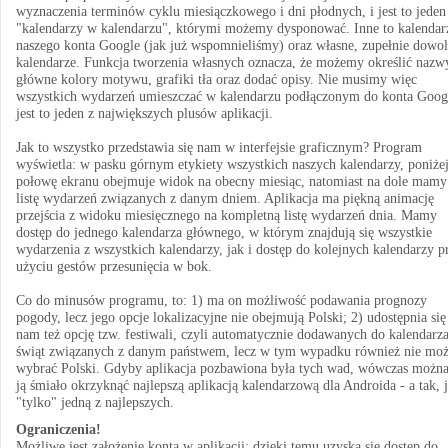
wyznaczenia terminów cyklu miesiączkowego i dni płodnych, i jest to jeden
"kalendarzy w kalendarzu", którymi możemy dysponować. Inne to kalendar
naszego konta Google (jak już wspomnieliśmy) oraz własne, zupełnie dowo
kalendarze. Funkcja tworzenia własnych oznacza, że możemy określić nazw
główne kolory motywu, grafiki tła oraz dodać opisy. Nie musimy więc
wszystkich wydarzeń umieszczać w kalendarzu podłączonym do konta Googl
jest to jeden z największych plusów aplikacji.
Jak to wszystko przedstawia się nam w interfejsie graficznym? Program
wyświetla: w pasku górnym etykiety wszystkich naszych kalendarzy, poniżej
połowę ekranu obejmuje widok na obecny miesiąc, natomiast na dole mamy
listę wydarzeń związanych z danym dniem. Aplikacja ma piękną animację
przejścia z widoku miesięcznego na kompletną listę wydarzeń dnia. Mamy
dostęp do jednego kalendarza głównego, w którym znajdują się wszystkie
wydarzenia z wszystkich kalendarzy, jak i dostęp do kolejnych kalendarzy p
użyciu gestów przesunięcia w bok.
Co do minusów programu, to: 1) ma on możliwość podawania prognozy
pogody, lecz jego opcje lokalizacyjne nie obejmują Polski; 2) udostępnia się
nam też opcję tzw. festiwali, czyli automatycznie dodawanych do kalendarz
świąt związanych z danym państwem, lecz w tym wypadku również nie mo
wybrać Polski. Gdyby aplikacja pozbawiona była tych wad, wówczas możn
ją śmiało okrzyknąć najlepszą aplikacją kalendarzową dla Androida - a tak, j
"tylko" jedną z najlepszych.
Ograniczenia!
Możliwe jest założenie konta w aplikacji; dzięki temu uzyska się dostęp do