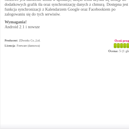
dodatkowych grafik tła oraz synchronizację danych z chmurą. Dostępna jest
funkcja synchronizacji z Kalendarzem Google oraz Facebookiem po
zalogowaniu się do tych serwisów.
Wymagania!
Android 2.1 i nowsze
Producent
:
ZDworks Co.,Ltd.
Oceń pro
Licencja
: Freeware (darmowa)
Ocena:
5
(
1
gł