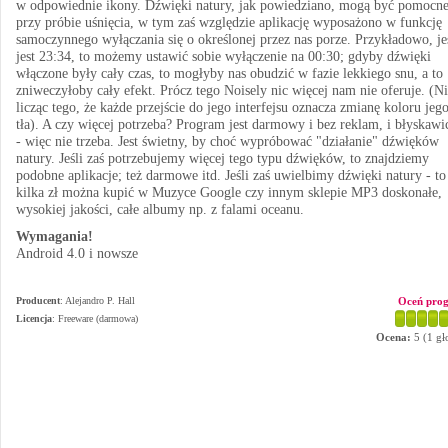
w odpowiednie ikony. Dźwięki natury, jak powiedziano, mogą być pomocn
przy próbie uśnięcia, w tym zaś względzie aplikację wyposażono w funkcję
samoczynnego wyłączania się o określonej przez nas porze. Przykładowo, je
jest 23:34, to możemy ustawić sobie wyłączenie na 00:30; gdyby dźwięki
włączone były cały czas, to mogłyby nas obudzić w fazie lekkiego snu, a to
zniweczyłoby cały efekt. Prócz tego Noisely nic więcej nam nie oferuje. (N
licząc tego, że każde przejście do jego interfejsu oznacza zmianę koloru jeg
tła). A czy więcej potrzeba? Program jest darmowy i bez reklam, i błyskawi
- więc nie trzeba. Jest świetny, by choć wypróbować "działanie" dźwięków
natury. Jeśli zaś potrzebujemy więcej tego typu dźwięków, to znajdziemy
podobne aplikacje; też darmowe itd. Jeśli zaś uwielbimy dźwięki natury - to
kilka zł można kupić w Muzyce Google czy innym sklepie MP3 doskonałe,
wysokiej jakości, całe albumy np. z falami oceanu.
Wymagania!
Android 4.0 i nowsze
Producent
:
Alejandro P. Hall
Oceń pro
Licencja
: Freeware (darmowa)
Ocena:
5
(
1
gł