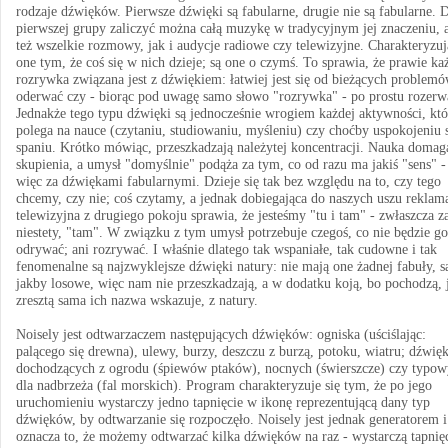
rodzaje dźwięków. Pierwsze dźwięki są fabularne, drugie nie są fabularne. 
pierwszej grupy zaliczyć można całą muzykę w tradycyjnym jej znaczeniu, 
też wszelkie rozmowy, jak i audycje radiowe czy telewizyjne. Charakteryzuj
one tym, że coś się w nich dzieje; są one o czymś. To sprawia, że prawie ka
rozrywka związana jest z dźwiękiem: łatwiej jest się od bieżących problem
oderwać czy - biorąc pod uwagę samo słowo "rozrywka" - po prostu rozerw
Jednakże tego typu dźwięki są jednocześnie wrogiem każdej aktywności, któ
polega na nauce (czytaniu, studiowaniu, myśleniu) czy choćby uspokojeniu s
spaniu. Krótko mówiąc, przeszkadzają należytej koncentracji. Nauka domaga
skupienia, a umysł "domyślnie" podąża za tym, co od razu ma jakiś "sens" -
więc za dźwiękami fabularnymi. Dzieje się tak bez względu na to, czy tego
chcemy, czy nie; coś czytamy, a jednak dobiegająca do naszych uszu reklam
telewizyjna z drugiego pokoju sprawia, że jesteśmy "tu i tam" - zwłaszcza za
niestety, "tam". W związku z tym umysł potrzebuje czegoś, co nie będzie go
odrywać; ani rozrywać. I właśnie dlatego tak wspaniałe, tak cudowne i tak
fenomenalne są najzwyklejsze dźwięki natury: nie mają one żadnej fabuły, s
jakby losowe, więc nam nie przeszkadzają, a w dodatku koją, bo pochodzą, 
zresztą sama ich nazwa wskazuje, z natury.
Noisely jest odtwarzaczem następujących dźwięków: ogniska (uściślając:
palącego się drewna), ulewy, burzy, deszczu z burzą, potoku, wiatru; dźwi
dochodzących z ogrodu (śpiewów ptaków), nocnych (świerszcze) czy typo
dla nadbrzeża (fal morskich). Program charakteryzuje się tym, że po jego
uruchomieniu wystarczy jedno tapnięcie w ikonę reprezentującą dany typ
dźwięków, by odtwarzanie się rozpoczęło. Noisely jest jednak generatorem i
oznacza to, że możemy odtwarzać kilka dźwięków na raz - wystarczą tapnię