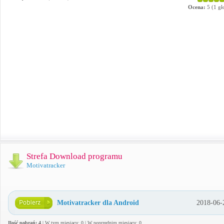
Ocena:
5
(
1
gł
Strefa Download programu
Motivatracker
Motivatracker dla Android
2018-06-
Ilość pobrań: 4
| W tym miesiącu: 0 | W poprzednim miesiącu: 0