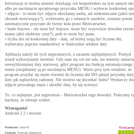
Informacje te można zmienić dotykając ich bezpośrednio na tym samym ekr
albo po naciśnięciu sprzętowego przycisku MENU i wyborze konkretnej opc
• zdjęcie - to może być zdjęcie ukochanej osoby, ale niekoniecznie (jakiś in
obrazek motywujący?); wybieramy go z własnych zasobów; zostanie potem
automatycznie przycięte do formy koła przez Motivatracker,
• hasło bojowe - nie musi być bojowe, może być oczywiście dowolne (może
mamy jakiś ulubiony cytat?); pole to może być puste,
• liczba dni od konkretnej daty - datę, od której mają być liczone dni,
wybieramy poprzez standardowy w Androidzie selektor daty.
Aplikacja należy do tych najprostszych, a zarazem najfajniejszych. Pomysł
został wykorzystany świetnie. Gdy nam się coś nie uda, nie musimy ustawia
nowej/dzisiejszej daty startowej, gdyż program ma funkcję automatycznego
resetu (znajdziemy ją po naciśnięciu MENU). Warto przy tym wiedzieć, że
program przydać się może również do liczenia dni DO jakiejś przyszłej daty,
daty jak najbardziej radosnej. Nie możesz się doczekać ślubu? Wystarczy do
zdjęcie przyszłego męża i określić datę, by się ucieszyć.
To, co najlepsze, jest najprostsze - Motivatracker tego dowodzi. Polecamy 
bardziej, że oferuje widżet.
Wymagania!
Android 2.2 i nowsze
Producent
:
leoncvlt
Oceń pro
Licencja
: Freeware (darmowa)