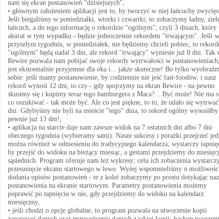
nam się ekran postanowień "dzisiejszych",
• głównym założeniem aplikacji jest to, by tworzyć w niej łańcuchy zwycięs
Jeśli biegaliśmy w poniedziałki, wtorki i czwartki, to zobaczymy ładny, zie
łańcuch, a do tego informację o rekordzie "ogólnym", czyli 3 dniach, który 
akurat w tym wypadku - będzie jednocześnie rekordem "trwającym". Jeśli 
przyszłym tygodniu, w poniedziałek, nie będziemy chcieli pobiec, to rekor
"ogólnym" będą nadal 3 dni, ale rekord "trwający" wyniesie już 0 dni. Tak 
Rewire pozwala nam pobijać swoje rekordy wytrwałości w postanowieniach
jest ekstremalnie przyjemne dla oka i... jakże skuteczne! Bo tylko wyobraź
sobie: jeśli mamy postanowienie, by codziennie nie jeść fast-foodów, i nasz
rekord wynosi 12 dni, to czy - gdy spojrzymy na ekran Rewire - na pewno
skusimy się i kupimy teraz tego hamburgera z Maca? ...Być może! Nie ma s
co oszukiwać - tak może być. Ale co jest piękne, to to, że udało się wytrwać
dni. Gdybyśmy nie byli na mieście "tego" dnia, to rekord ogólny wynosiłby
pewnie już 13 dni!,
• aplikacja na starcie daje nam zawsze widok na 7 ostatnich dni albo 7 dni
obecnego tygodnia (wybieramy sami). Nasze sukcesy i porażki przejrzeć je
można również w odniesieniu do tradycyjnego kalendarza; wystarczy tapnięc
by przejść do widoku na bieżący miesiąc, a gestami przejdziemy do miesięc
sąsiednich. Program oferuje nam też wykresy; celu ich zobaczenia wystarcz
przesunięcie ekranu startowego w lewo. Wyżej wspomnieliśmy o możliwośc
dodania opisów postanowień - te z kolei zobaczymy po prostu dotykając na
postanowienia na ekranie startowym. Parametry postanowienia możemy
poprawić po tapnięciu w nie, gdy przejdziemy do widoku na kalendarz
miesięczny,
• jeśli chodzi o opcje globalne, to program pozwala na utworzenie kopii
zapasowej danych oraz przywrócenie danych z takiej kopii; backup tworzon