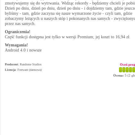
zmotywujemy się do wytrwania. Widząc rekordy - będziemy chcieli je pobić
Dzień po dniu, dzień po dniu, dzień po dniu - i dojdziemy tam, gdzie jeszcz
byliśmy - tam, gdzie zaczyna się nasze wymarzone życie - czyli tam, gdzie
zobaczymy leżących u naszych stóp i pokonanych nas samych - zwyciężony
przez nas samych.
Ograniczenia!
Część funkcji dostępna jest tylko w wersji Premium; jej koszt to 16,94 zł.
Wymagania!
Android 4.0 i nowsze
Producent
:
Randome Studios
Oceń pro
Licencja
: Freeware (darmowa)
Ocena:
5
(
2
gł