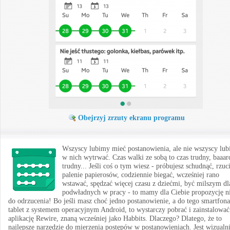
Obejrzyj zrzuty ekranu programu
Wszyscy lubimy mieć postanowienia, ale nie wszyscy lu
w nich wytrwać. Czas walki ze sobą to czas trudny, baaar
trudny... Jeśli coś o tym wiesz - próbujesz schudnąć, rzuc
palenie papierosów, codziennie biegać, wcześniej rano
wstawać, spędzać więcej czasu z dziećmi, być milszym dl
podwładnych w pracy - to mamy dla Ciebie propozycję n
do odrzucenia! Bo jeśli masz choć jedno postanowienie, a do tego smartfona
tablet z systemem operacyjnym Android, to wystarczy pobrać i zainstalować
aplikację Rewire, znaną wcześniej jako Habbits. Dlaczego? Dlatego, że to
najlepsze narzędzie do mierzenia postępów w postanowieniach. Jest wizualn