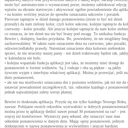
może być automatycznie o wyznaczonej porze; możemy zablokować edycję
wpisów na ekranie startowym i aktywować ogólne powiadomienie dla aplika
• na koniec wróćmy jeszcze do sposobu oznaczania sukcesów i porażek.
Pierwsze tapnięcie w dzień danego postanowienia (może to być też dzień
przeszły) da nam zielony kolor, czyli kolor sukcesu; kolejne tapnięcie da ko
czerwony - kolor porażki. Ale jeszcze kolejne tapnięcie da nam kolor niebies
co oznacza, że ten dzień ma nie być brany pod uwagę. To unikalna funkcja
Rewire i, dodajmy, bardzo przydatna. Bo, powiedzmy, że nie mogliśmy bieg
zachorowaliśmy. W takim razie oznaczenie dnia na czerwono, jako porażki, 
odzwierciedlałoby prawdy. Natomiast oznaczenie dnia kolorem niebieskim
sprawi, że nie stracimy naszej passy - ten dzień traktowany będzie tak, jakb
w kalendarzu nie było.
• kolejna wspaniała funkcja aplikacji jest taka, że możemy mieć dostęp do
postanowień w formie widżetów. Są 2 rodzaje i oba są piękne - są jakby
żywcem wyjęte z interfejsu właściwej aplikacji. Można je przewijać, jeśli 
dużo postanowień,
• ale nie ma możliwości oznaczania dni z poziomu widżetów, jak też nie da 
ustawiać powiadomień szczegółowych, tzn. odnośnie każdego z postanowień
jednak najważniejsze zalety wersji płatnej.
Rewire to doskonała aplikacja. Przyda się nie tylko każdego Nowego Roku, 
zawsze. Pobijanie swoich rekordów wytrwałości w dobrych postanowieniach
można przez tę aplikację śledzić nawet ponad 30 postanowień na raz! - jest
więcej niż komfortowe. Wystarczy parę sekund, aby oznaczyć nasz stan
odnośnie postanowienia w danym dniu. Mając opisy postanowień, jednym
dotknięciem w nazwę postanowienia je wyświetlimy i jeszcze bardziej