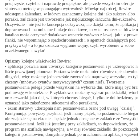
przejrzyste, czytelne i naprawdę przepiękne, ale przede wszystkim oferuje
skuteczną metodę wspomagającą wytrwałość. Mówiąc najkrócej, Rewire
udostępnia kalendarz, w którym zaznaczamy kolejne dni jako sukcesy albo
porażki, zaś celem jest utworzenie jak najdłuższego łańcucha dni-sukcesów.
Oczywiście - nie jest to koncepcja odkrywcza, ale dzięki temu, że aplikacja j
dopracowana i ma unikalne funkcje dodatkowe, to w tej ostatecznej bitwie n
batalion może otrzymać dodatkowe wsparcie zarówno z lewej, jak i z prawe
flanki, nie wspominając o spadochroniarzach i o agentach działających pod
przykrywką! - a to już oznacza wygranie wojny, czyli wyrobienie w sobie
oczekiwanego nawyku!
Opiszmy kolejne właściwości Rewire:
• aplikacja pozwala nam utworzyć kategorie postanowień i je uszeregować n
liście przewijanej pionowo. Postanowienie może mieć również opis dowolne
długości, więc możemy jednocześnie zawrzeć tak naprawdę wszystko, co ty
chcemy (mnóstwo cytatów motywacyjnych? czemu nie!). Tworzenie
postanowienia polega przede wszystkim na wyborze dni, które mają być bra
pod uwagę w kontekście. Przykładowo, możemy wybrać poniedziałki, wtor
oraz czwartki jako dni, w których chcemy biegać, i tylko te dni będziemy 
oznaczać jako zakończone sukcesami albo porażkami,
• ekran startowy udostępnia nam postanowienia brane pod uwagę "dzisiaj".
Kontynuując powyższy przykład, jeśli mamy piątek, to postanowienie biega
nie znajdzie się na ekranie - będzie jednak dostępne w zakładce ze "wszystk
postanowieniami. Jeśli już jesteśmy przy zakładkach, to dopowiedzmy, że
program ma szufladę nawigacyjną, a w niej również zakładki do poszczegól
kategorii postanowień; domyślnie jednak po uruchomieniu aplikacji wyświet