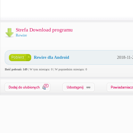
Strefa Download programu
Rewire
Rewire dla Android
2018-11-
Ilość pobrań: 149
| W tym miesiącu: 0 | W poprzednim miesiącu: 0
0