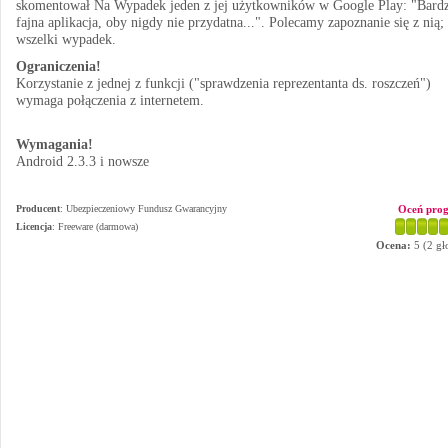
skomentował Na Wypadek jeden z jej użytkowników w Google Play: "Bard
fajna aplikacja, oby nigdy nie przydatna...". Polecamy zapoznanie się z nią;
wszelki wypadek.
Ograniczenia!
Korzystanie z jednej z funkcji ("sprawdzenia reprezentanta ds. roszczeń")
wymaga połączenia z internetem.
Wymagania!
Android 2.3.3 i nowsze
Producent
:
Ubezpieczeniowy Fundusz Gwarancyjny
Oceń pro
Licencja
: Freeware (darmowa)
Ocena:
5
(
2
gł