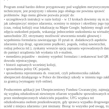
Program został bardzo dobrze przygotowany pod względem merytorycznym
technicznym; jest przejrzysty i nikomu jego obsługa nie powinna sprawić
problemów. Jego menu główne pozwala przejść do:
• szczegółowych instrukcji w razie kolizji - w 13 krokach dowiemy się m.in
jak zabezpieczyć miejsce zdarzenia; ocenimy to miejsce i określimy jego typ
(czas, rodzaj kolizji) oraz lokalizację na Mapie Google; będziemy mogli zro
zdjęcia uszkodzeń pojazdu, wskazując jednocześnie uszkodzenia na wirtual
samochodzie 2D; otrzymamy możliwość utworzenia notatki głosowej i
wypełnienia formularza zawierającego 10 pytań nt. dodatkowych aspektów
zdarzeniu (typ drogi, ograniczenie prędkości, pogoda, rodzaj nawierzchni,
rodzaj pobocza itd.); zyskamy wreszcie opcję zapisania wprowadzonych da
do pamięci urządzenia lub wysłania ich e-mailem,
• menedżera pojazdów - możemy wypełnić formularz i zeskanować kod QR
dowodu rejestracyjnego,
• historii zapisanych wcześniej kolizji,
• sprawdzenia polisy OC pojazdu,
• sprawdzenia reprezentanta ds. roszczeń, czyli pełnomocnika zakładu
ubezpieczeń działającego w Polsce do likwidacji szkody w imieniu tego zak
za granicą (wymagany tryb online).
Producentem aplikacji jest Ubezpieczeniowy Fundusz Gwarancyjny, zajmuj
się wypłatą odszkodowań niewinnym ofiarom wypadków spowodowanych n
przez nieubezpieczonych właścicielu pojazdów; UFG wypłaca też
odszkodowania osobom poszkodowanym, gdy sprawca wypadku drogowego
uciekł z miejsca zdarzenia i jest nieznany. Biorąc to wszystko pod uwagę, tr