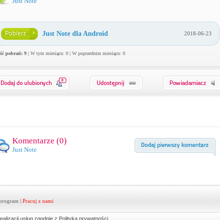
Just Note
Just Note dla Android
2018-06-23
ość pobrań: 9
| W tym miesiącu: 0 | W poprzednim miesiącu: 0
0
Komentarze (
0
)
Just Note
program
|
Pracuj z nami
ealizacji usług zgodnie z
Polityką prywatności
.