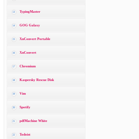
TypingMaster
13
GOG Galaxy
14
XnConvert Portable
15
XnConvert
16
Chromium
17
Kaspersky Rescue Disk
18
Vim
19
Spotify
20
pdfMachine White
21
Todoist
22