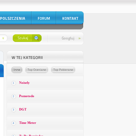
Noisely
1
Pomotodo
2
DGT
3
Time Meter
4