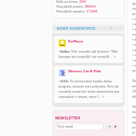
Osób na forum:
2041
ap
Wszystkich postów:
986424
fu
Wszystkich tematów:
172008
pr
• 
• 
• 
wy
• 
PotPlayer
• 
• 
~kuśka:
Tnie wszystko jak brzytwa ! Nikt
• 
lepszego nie wymyślił i nie wymyśli ...
• 
• 
pr
Directory List & Print
Do
~AAA:
To rzeczywiście bardzo dobry
po
program, szczerze wart polecenia. Przy tak
(T
wysokiej ocenie być może niestosowne jest
gł
wspominać o innym, nieco l...
Wa
ma
na
ta
pr
to