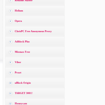
Rename Master
2
Helium
3
Opera
4
ChrisPC Free Anonymous Proxy
5
Adblock Plus
6
Mixmax Free
7
Viber
8
Praat
9
uBlock Origin
10
TARGET 3001!
11
Honeycam
12