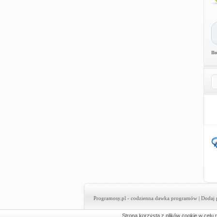
Il
Programosy.pl
- codzienna dawka programów |
Dodaj 
Strona korzysta z plików cookie w celu r