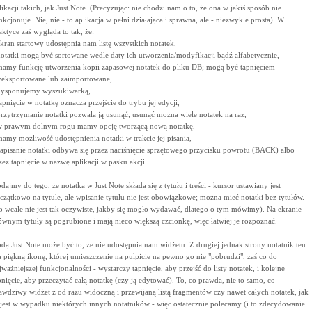
likacji takich, jak Just Note. (Precyzując: nie chodzi nam o to, że ona w jakiś sposób nie
nkcjonuje. Nie, nie - to aplikacja w pełni działająca i sprawna, ale - niezwykle prosta). W
aktyce zaś wygląda to tak, że:
ekran startowy udostępnia nam listę wszystkich notatek,
notatki mogą być sortowane wedle daty ich utworzenia/modyfikacji bądź alfabetycznie,
mamy funkcję utworzenia kopii zapasowej notatek do pliku DB; mogą być tapnięciem
eksportowane lub zaimportowane,
dysponujemy wyszukiwarką,
tapnięcie w notatkę oznacza przejście do trybu jej edycji,
przytrzymanie notatki pozwala ją usunąć; usunąć można wiele notatek na raz,
w prawym dolnym rogu mamy opcję tworzącą nową notatkę,
mamy możliwość udostępnienia notatki w trakcie jej pisania,
zapisanie notatki odbywa się przez naciśnięcie sprzętowego przycisku powrotu (BACK) albo
zez tapnięcie w nazwę aplikacji w pasku akcji.
dajmy do tego, że notatka w Just Note składa się z tytułu i treści - kursor ustawiany jest
czątkowo na tytule, ale wpisanie tytułu nie jest obowiązkowe; można mieć notatki bez tytułów.
o wcale nie jest tak oczywiste, jakby się mogło wydawać, dlatego o tym mówimy). Na ekranie
ównym tytuły są pogrubione i mają nieco większą czcionkę, więc łatwiej je rozpoznać.
dą Just Note może być to, że nie udostępnia nam widżetu. Z drugiej jednak strony notatnik ten
 piękną ikonę, której umieszczenie na pulpicie na pewno go nie "pobrudzi", zaś co do
jważniejszej funkcjonalności - wystarczy tapnięcie, aby przejść do listy notatek, i kolejne
pnięcie, aby przeczytać całą notatkę (czy ją edytować). To, co prawda, nie to samo, co
awdziwy widżet z od razu widoczną i przewijaną listą fragmentów czy nawet całych notatek, jak
 jest w wypadku niektórych innych notatników - więc ostatecznie polecamy (i to zdecydowanie