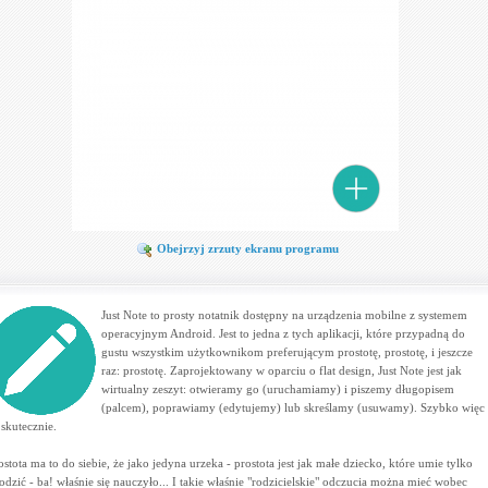
Obejrzyj zrzuty ekranu programu
Just Note to prosty notatnik dostępny na urządzenia mobilne z systemem
operacyjnym Android. Jest to jedna z tych aplikacji, które przypadną do
gustu wszystkim użytkownikom preferującym prostotę, prostotę, i jeszcze
raz: prostotę. Zaprojektowany w oparciu o flat design, Just Note jest jak
wirtualny zeszyt: otwieramy go (uruchamiamy) i piszemy długopisem
(palcem), poprawiamy (edytujemy) lub skreślamy (usuwamy). Szybko więc
i skutecznie.
ostota ma to do siebie, że jako jedyna urzeka - prostota jest jak małe dziecko, które umie tylko
odzić - ba! właśnie się nauczyło... I takie właśnie "rodzicielskie" odczucia można mieć wobec