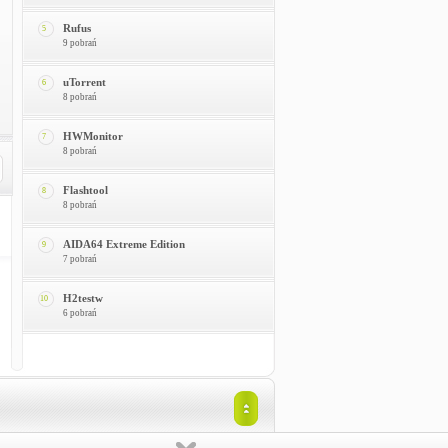
Rufus
5
9 pobrań
uTorrent
6
8 pobrań
HWMonitor
7
8 pobrań
Flashtool
8
8 pobrań
AIDA64 Extreme Edition
9
7 pobrań
H2testw
10
6 pobrań