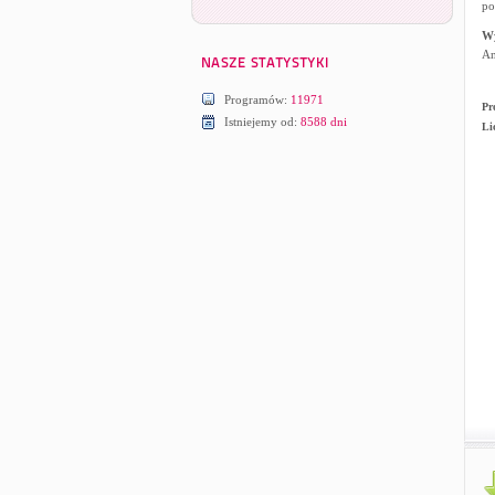
po
W
An
Programów:
11971
Pr
Istniejemy od:
8588 dni
Li