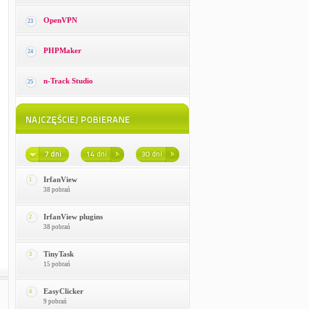
OpenVPN
23
PHPMaker
24
n-Track Studio
25
IrfanView
1
38 pobrań
IrfanView plugins
2
38 pobrań
TinyTask
3
15 pobrań
EasyClicker
4
9 pobrań