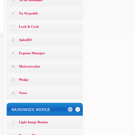
To Do Reminder
5
Na Wypadek
6
Look & Cook
7
SplenDO
8
Expense Manager
9
Motivatracker
10
Pledge
11
Notes
12
Light Image Resizer
1