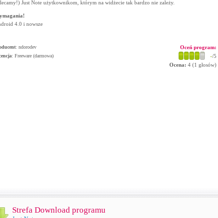
lecamy!) Just Note użytkownikom, którym na widżecie tak bardzo nie zależy.
ymagania!
droid 4.0 i nowsze
oducent
:
ndorodev
Oceń program:
cencja
: Freeware (darmowa)
-
/5
Ocena:
4
(
1
głosów)
Strefa Download programu