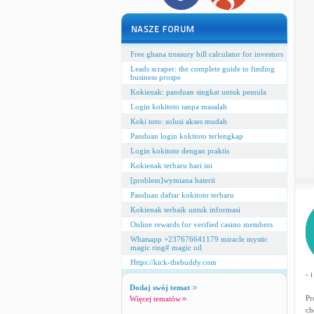
Free ghana treasury bill calculator for investors
Leads scraper: the complete guide to finding
business prospe
Kokienak: panduan singkat untuk pemula
Login kokitoto tanpa masalah
Koki toto: solusi akses mudah
Panduan login kokitoto terlengkap
Login kokitoto dengan praktis
Kokienak terbaru hari ini
[problem]wymiana baterii
Panduan daftar kokitoto terbaru
Kokienak terbaik untuk informasi
Online rewards for verified casino members
Whatsapp +237676641179 miracle mystic
magic ring# magic oil
Https://kick-thebuddy.com
- 
Dodaj swój temat
Pr
Więcej tematów
ch