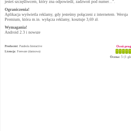
jesteś szczęśliwcem, który zna odpowiedź, zadzwoń pod numer...".
Ograniczenia!
Aplikacja wyświetla reklamy, gdy jesteśmy połączeni z internetem. Wersja
Premium, która m.in. wyłącza reklamy, kosztuje 3,69 zł.
Wymagania!
Android 2.3 i nowsze
Producent
:
Parabola Interactive
Oceń pro
Licencja
: Freeware (darmowa)
Ocena:
5
(
1
gł