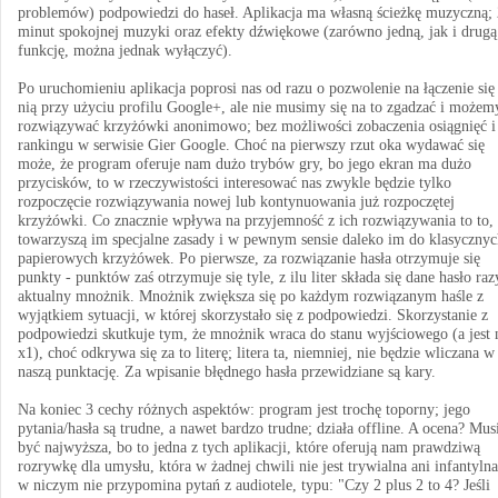
problemów) podpowiedzi do haseł. Aplikacja ma własną ścieżkę muzyczną;
minut spokojnej muzyki oraz efekty dźwiękowe (zarówno jedną, jak i drugą
funkcję, można jednak wyłączyć).
Po uruchomieniu aplikacja poprosi nas od razu o pozwolenie na łączenie się
nią przy użyciu profilu Google+, ale nie musimy się na to zgadzać i możem
rozwiązywać krzyżówki anonimowo; bez możliwości zobaczenia osiągnięć i
rankingu w serwisie Gier Google. Choć na pierwszy rzut oka wydawać się
może, że program oferuje nam dużo trybów gry, bo jego ekran ma dużo
przycisków, to w rzeczywistości interesować nas zwykle będzie tylko
rozpoczęcie rozwiązywania nowej lub kontynuowania już rozpoczętej
krzyżówki. Co znacznie wpływa na przyjemność z ich rozwiązywania to to, 
towarzyszą im specjalne zasady i w pewnym sensie daleko im do klasycznyc
papierowych krzyżówek. Po pierwsze, za rozwiązanie hasła otrzymuje się
punkty - punktów zaś otrzymuje się tyle, z ilu liter składa się dane hasło raz
aktualny mnożnik. Mnożnik zwiększa się po każdym rozwiązanym haśle z
wyjątkiem sytuacji, w której skorzystało się z podpowiedzi. Skorzystanie z
podpowiedzi skutkuje tym, że mnożnik wraca do stanu wyjściowego (a jest
x1), choć odkrywa się za to literę; litera ta, niemniej, nie będzie wliczana w
naszą punktację. Za wpisanie błędnego hasła przewidziane są kary.
Na koniec 3 cechy różnych aspektów: program jest trochę toporny; jego
pytania/hasła są trudne, a nawet bardzo trudne; działa offline. A ocena? Mus
być najwyższa, bo to jedna z tych aplikacji, które oferują nam prawdziwą
rozrywkę dla umysłu, która w żadnej chwili nie jest trywialna ani infantylna
w niczym nie przypomina pytań z audiotele, typu: "Czy 2 plus 2 to 4? Jeśli