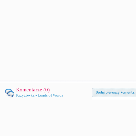
Komentarze (
0
)
Krzyżówka - Loads of Words