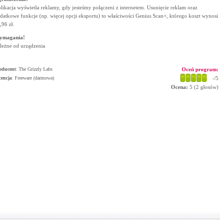
likacja wyświetla reklamy, gdy jesteśmy połączeni z internetem. Usunięcie reklam oraz
datkowe funkcje (np. więcej opcji eksportu) to właściwości Genius Scan+, którego koszt wynosi
,96 zł.
ymagania!
leżne od urządzenia
oducent
:
The Grizzly Labs
Oceń program:
cencja
: Freeware (darmowa)
-
/5
Ocena:
5
(
2
głosów)