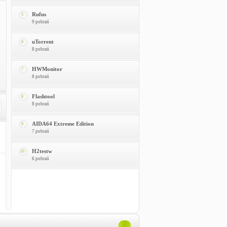
Rufus
5
9 pobrań
uTorrent
6
8 pobrań
HWMonitor
7
8 pobrań
Flashtool
8
8 pobrań
AIDA64 Extreme Edition
9
7 pobrań
H2testw
10
6 pobrań