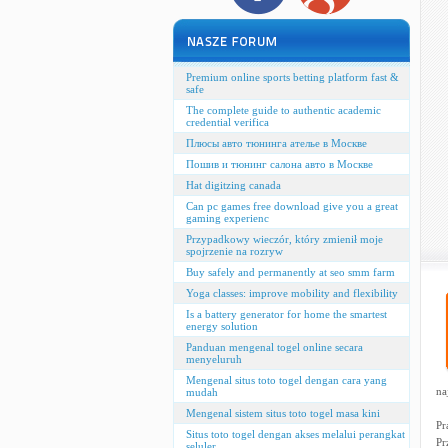
Premium online sports betting platform fast &
safe
The complete guide to authentic academic
credential verifica
Плюсы авто тюнинга ателье в Москве
Пошив и тюнинг салона авто в Москве
Hat digitzing canada
Can pc games free download give you a great
gaming experienc
Przypadkowy wieczór, który zmienił moje
spojrzenie na rozryw
Buy safely and permanently at seo smm farm
Yoga classes: improve mobility and flexibility
Is a battery generator for home the smartest
energy solution
Panduan mengenal togel online secara
menyeluruh
Mengenal situs toto togel dengan cara yang
na
mudah
Mengenal sistem situs toto togel masa kini
Pr
Situs toto togel dengan akses melalui perangkat
Pr
seluler