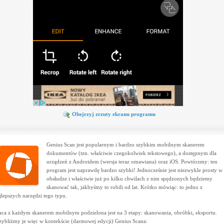
Obejrzyj zrzuty ekranu programu
Genius Scan jest popularnym i bardzo szybkim mobilnym skanerem
dokumentów (tzn. właściwie czegokolwiek tekstowego), a dostępnym dla
urządzeń z Androidem (wersja teraz omawiana) oraz iOS. Powtórzmy: ten
program jest naprawdę bardzo szybki! Jednocześnie jest niezwykle prosty w
obsłudze i właściwie już po kilku chwilach z nim spędzonych będziemy
skanować tak, jakbyśmy to robili od lat. Krótko mówiąc: to jedno z
jlepszych narzędzi tego typu.
aca z każdym skanerem mobilnym podzielona jest na 3 etapy: skanowania, obróbki, eksportu.
zybliżmy je więc w kontekście (darmowej edycji) Genius Scana: