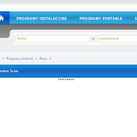
w
programosy.pl
Programy
Android
Biuro
enius Scan