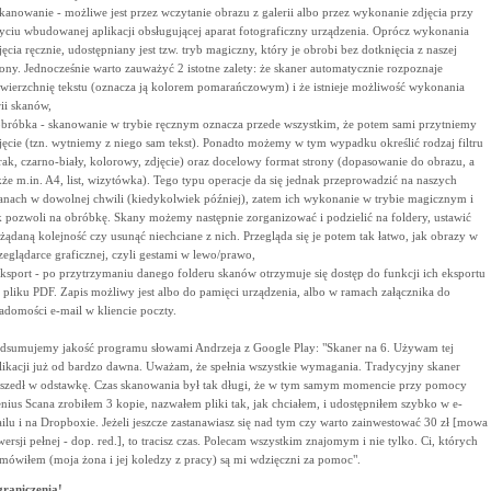
skanowanie - możliwe jest przez wczytanie obrazu z galerii albo przez wykonanie zdjęcia przy
yciu wbudowanej aplikacji obsługującej aparat fotograficzny urządzenia. Oprócz wykonania
jęcia ręcznie, udostępniany jest tzw. tryb magiczny, który je obrobi bez dotknięcia z naszej
rony. Jednocześnie warto zauważyć 2 istotne zalety: że skaner automatycznie rozpoznaje
wierzchnię tekstu (oznacza ją kolorem pomarańczowym) i że istnieje możliwość wykonania
rii skanów,
obróbka - skanowanie w trybie ręcznym oznacza przede wszystkim, że potem sami przytniemy
jęcie (tzn. wytniemy z niego sam tekst). Ponadto możemy w tym wypadku określić rodzaj filtru
rak, czarno-biały, kolorowy, zdjęcie) oraz docelowy format strony (dopasowanie do obrazu, a
kże m.in. A4, list, wizytówka). Tego typu operacje da się jednak przeprowadzić na naszych
anach w dowolnej chwili (kiedykolwiek później), zatem ich wykonanie w trybie magicznym i
k pozwoli na obróbkę. Skany możemy następnie zorganizować i podzielić na foldery, ustawić
żądaną kolejność czy usunąć niechciane z nich. Przegląda się je potem tak łatwo, jak obrazy w
zeglądarce graficznej, czyli gestami w lewo/prawo,
eksport - po przytrzymaniu danego folderu skanów otrzymuje się dostęp do funkcji ich eksportu
 pliku PDF. Zapis możliwy jest albo do pamięci urządzenia, albo w ramach załącznika do
adomości e-mail w kliencie poczty.
dsumujemy jakość programu słowami Andrzeja z Google Play: "Skaner na 6. Używam tej
likacji już od bardzo dawna. Uważam, że spełnia wszystkie wymagania. Tradycyjny skaner
szedł w odstawkę. Czas skanowania był tak długi, że w tym samym momencie przy pomocy
nius Scana zrobiłem 3 kopie, nazwałem pliki tak, jak chciałem, i udostępniłem szybko w e-
ilu i na Dropboxie. Jeżeli jeszcze zastanawiasz się nad tym czy warto zainwestować 30 zł [mowa
wersji pełnej - dop. red.], to tracisz czas. Polecam wszystkim znajomym i nie tylko. Ci, których
mówiłem (moja żona i jej koledzy z pracy) są mi wdzięczni za pomoc".
raniczenia!