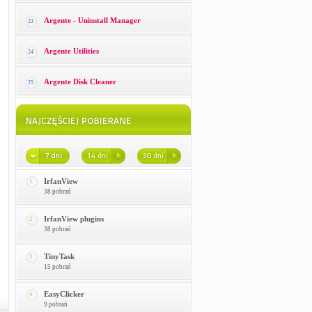
Argente - Uninstall Manager
23
Argente Utilities
24
Argente Disk Cleaner
25
IrfanView
1
38 pobrań
IrfanView plugins
2
38 pobrań
TinyTask
3
15 pobrań
EasyClicker
4
9 pobrań