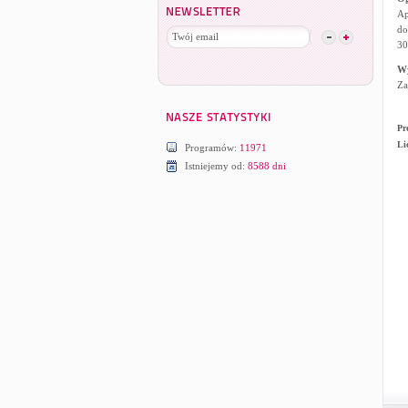
Ap
do
30
W
Za
Pr
Li
Programów:
11971
Istniejemy od:
8588 dni