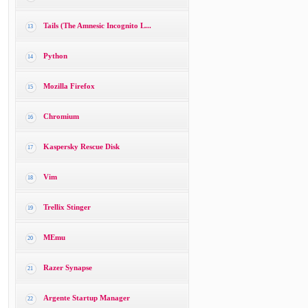
Tails (The Amnesic Incognito L...
13
Python
14
Mozilla Firefox
15
Chromium
16
Kaspersky Rescue Disk
17
Vim
18
Trellix Stinger
19
MEmu
20
Razer Synapse
21
Argente Startup Manager
22