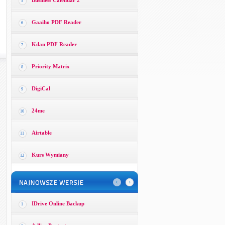
Business Calendar 2
5
Gaaiho PDF Reader
6
Kdan PDF Reader
7
Priority Matrix
8
DigiCal
9
24me
10
Airtable
11
Kurs Wymiany
12
IDrive Online Backup
1