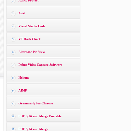
Adlice Protect
2
Anki
3
Visual Studio Code
4
VT Hash Check
5
Alternate Pic View
6
Debut Video Capture Software
7
Helium
8
AIMP
9
Grammarly for Chrome
10
PDF Split and Merge Portable
11
PDF Split and Merge
12