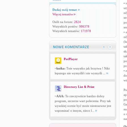
• 
uż
Dodaj swój temat
zd
Więcej tematów
st
Osób na forum:
2824
po
Wszystkich postów:
986378
se
Wszystkich tematów:
171978
• 
zd
(b
ta
sk
ta
PotPlayer
po
pr
~kuśka:
Tnie wszystko jak brzytwa ! Nikt
• 
lepszego nie wymyślił i nie wymyśli ...
do
wi
Directory List & Print
Po
ap
~AAA:
To rzeczywiście bardzo dobry
po
program, szczerze wart polecenia. Przy tak
Ge
wysokiej ocenie być może niestosowne jest
ma
wspominać o innym, nieco l...
o 
na
Og