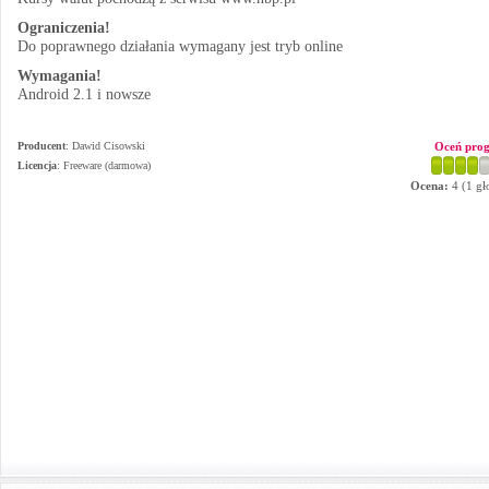
Ograniczenia!
Do poprawnego działania wymagany jest tryb online
Wymagania!
Android 2.1 i nowsze
Producent
:
Dawid Cisowski
Oceń pro
Licencja
: Freeware (darmowa)
Ocena:
4
(
1
gł