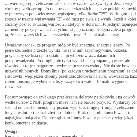
zatwierdzającej przeliczenie, ale działa w czasie rzeczywistym. Jeżeli więc
chcemy przeliczyć np. 25 dolarów amerykańskich na nasze polskie złotówki,
w pierwszym polu tekstowym wpisujemy tylko liczbę "25". W drugim - już
zresztą w trakcie wpisywania "2" - od razu pojawia się wynik. Jeżeli z kolei
chcemy poznać aktualną wartość 25 złotych w dolarach, to jednym tapnięci
zamienimy pozycje walut i natychmiast ją poznamy. Kolejna zaleta program
ta, że lista wszystkich walut wyświetla również ich aktualne kursy.
Uważamy jednak, że program mógłby być znacznie, znacznie lepszy. Po
pierwsze, żadne przeszłe wyniki nie są w nim zapamiętywane. Szkoda,
przydałaby się lista np. 5 ostatnich przeliczeń wraz z datami ich
przeprowadzenia. Po drugie, nie tylko wyniki nie są zapamiętywane, ale
również - i to jest najgorsze - wybrane przez nas waluty. Nie da się bowiem
ustawić ulubionych. Domyślnie (po każdym uruchomieniu programu) są dol
i złotówki, więc jeżeli chcemy przeliczać złotówki na euro, wówczas za ka
razem musimy je wybierać z listy wszystkich walut. To mało wygodne
rozwiązanie...
Podsumowując: do szybkiego przeliczania dolarów na złotówki i na odwrót,
wedle kursów z NBP, program może nam się bardzo przydać. Wystarczy par
sekund od uruchomienia, aby poznać wynik. Z drugiej strony, przeliczanie
innych walut jest jednak zbyt utrudnione. Brak opcji ulubionych walut to
największa bolączka. Do obsługi euro i innych walut polecamy więc jakąś
konkurencyjną aplikację.
Uwaga!
Kursy walut pochodzą z serwisu www.nbp.pl