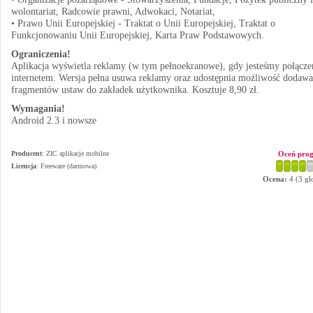
wolontariat, Radcowie prawni, Adwokaci, Notariat,
• Prawo Unii Europejskiej - Traktat o Unii Europejskiej, Traktat o
Funkcjonowaniu Unii Europejskiej, Karta Praw Podstawowych.
Ograniczenia!
Aplikacja wyświetla reklamy (w tym pełnoekranowe), gdy jesteśmy połącze
internetem. Wersja pełna usuwa reklamy oraz udostępnia możliwość dodawa
fragmentów ustaw do zakładek użytkownika. Kosztuje 8,90 zł.
Wymagania!
Android 2.3 i nowsze
Producent
:
ZIC aplikacje mobilne
Oceń pro
Licencja
: Freeware (darmowa)
Ocena:
4
(
3
gł