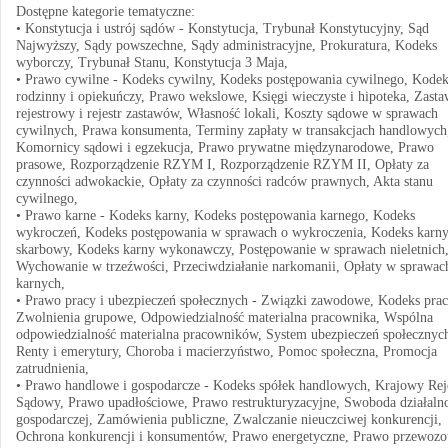
Dostępne kategorie tematyczne:
• Konstytucja i ustrój sądów - Konstytucja, Trybunał Konstytucyjny, Sąd
Najwyższy, Sądy powszechne, Sądy administracyjne, Prokuratura, Kodeks
wyborczy, Trybunał Stanu, Konstytucja 3 Maja,
• Prawo cywilne - Kodeks cywilny, Kodeks postępowania cywilnego, Kodek
rodzinny i opiekuńczy, Prawo wekslowe, Księgi wieczyste i hipoteka, Zast
rejestrowy i rejestr zastawów, Własność lokali, Koszty sądowe w sprawach
cywilnych, Prawa konsumenta, Terminy zapłaty w transakcjach handlowych
Komornicy sądowi i egzekucja, Prawo prywatne międzynarodowe, Prawo
prasowe, Rozporządzenie RZYM I, Rozporządzenie RZYM II, Opłaty za
czynności adwokackie, Opłaty za czynności radców prawnych, Akta stanu
cywilnego,
• Prawo karne - Kodeks karny, Kodeks postępowania karnego, Kodeks
wykroczeń, Kodeks postępowania w sprawach o wykroczenia, Kodeks karn
skarbowy, Kodeks karny wykonawczy, Postępowanie w sprawach nieletnich
Wychowanie w trzeźwości, Przeciwdziałanie narkomanii, Opłaty w sprawac
karnych,
• Prawo pracy i ubezpieczeń społecznych - Związki zawodowe, Kodeks prac
Zwolnienia grupowe, Odpowiedzialność materialna pracownika, Wspólna
odpowiedzialność materialna pracowników, System ubezpieczeń społecznyc
Renty i emerytury, Choroba i macierzyństwo, Pomoc społeczna, Promocja
zatrudnienia,
• Prawo handlowe i gospodarcze - Kodeks spółek handlowych, Krajowy Rej
Sądowy, Prawo upadłościowe, Prawo restrukturyzacyjne, Swoboda działalno
gospodarczej, Zamówienia publiczne, Zwalczanie nieuczciwej konkurencji,
Ochrona konkurencji i konsumentów, Prawo energetyczne, Prawo przewoz