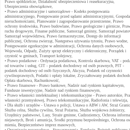
Prawo spółdzielcze, Działalność ubezpieczeniowa i reasekuracyjna,
Ubezpieczenia obowiązkowe,
• Prawo administracyjne i samorządowe - Kodeks postępowania
administracyjnego, Postępowanie przed sądami administracyjnymi, Gospoda
nieruchomościami, Planowanie i zagospodarowanie przestrzenne, Prawo
ochrony środowiska, Prawo budowlane, Prawo geologiczne i górnicze, Pra
ruchu drogowym, Finanse publiczne, Samorząd gminny, Samorząd powiato
Samorząd województwa, Prawo farmaceutyczne, Dostęp do informacji
publicznej, Ochrona zwierząt, Następstwa używania tytoniu, Prawo wodne,
Postępowanie egzekucyjne w administracji, Ochrona danych osobowych,
Wojewoda, Odpady, Zużyty sprzęt elektryczny i elektroniczny, Porządek i
czystość w gminach, Transport kolejowy,
• Prawo podatkowe - Ordynacja podatkowa, Kontrola skarbowa, VAT - pod
od towarów i usług, CIT - podatek dochodowy od osób prawnych, PIT -
podatek dochodowy od osób fizycznych, Akcyza, Podatek od czynności
cywilnoprawnych, Podatki i opłaty lokalne, Zryczałtowany podatek dochod
Opłata skarbowa, Rachunkowość,
• Prawo finansowe - Prawo bankowe, Nadzór nad rynkiem kapitałowym,
Fundusze inwestycyjne, Nadzór nad rynkiem finansowym,
• Prawo własności intelektualnej i telekomunikacyjne - Prawo autorskie, Pr
własności przemysłowej, Prawo telekomunikacyjne, Radiofonia i telewizja,
• Dla służb i urzędów - Ustawa o policji, Ustawa o ABW i AW, Straż Grani
Służba celna, Służba cywilna, Straż Pożarna, Służba wojskowa żołnierzy,
Urzędnicy państwowi, Lasy, Straże gminne, Cudzoziemcy, Ochrona informa
niejawnych, Broń i amunicja, Środki przymusu bezpośredniego, Ochrona os
mienia, Bezpieczeństwo imprez masowych,
• Organizacje pozarządowe - Stowarzyszenia, Fundacje, Pożytek publiczny i