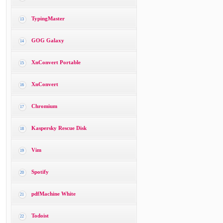
TypingMaster
13
GOG Galaxy
14
XnConvert Portable
15
XnConvert
16
Chromium
17
Kaspersky Rescue Disk
18
Vim
19
Spotify
20
pdfMachine White
21
Todoist
22