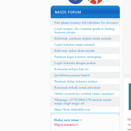
Free ghana treasury bill calculator for investors
Leads scraper: the complete guide to finding
business prospe
Kokienak: panduan singkat untuk pemula
Login kokitoto tanpa masalah
Koki toto: solusi akses mudah
Panduan login kokitoto terlengkap
Login kokitoto dengan praktis
Kokienak terbaru hari ini
[problem]wymiana baterii
Panduan daftar kokitoto terbaru
Kokienak terbaik untuk informasi
Online rewards for verified casino members
Whatsapp +237676641179 miracle mystic
magic ring# magic oil
Https://kick-thebuddy.com
Ek
Dodaj swój temat
wy
Więcej tematów
os