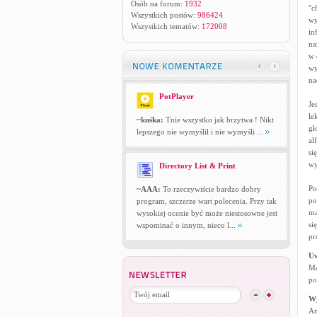
Osób na forum:
1932
"c
Wszystkich postów:
986424
wy
Wszystkich tematów:
172008
in
na
w 
wy
na
PotPlayer
Je
le
~kuśka:
Tnie wszystko jak brzytwa ! Nikt
gł
lepszego nie wymyślił i nie wymyśli ...
al
si
wy
Directory List & Print
Po
~AAA:
To rzeczywiście bardzo dobry
po
program, szczerze wart polecenia. Przy tak
ma
wysokiej ocenie być może niestosowne jest
si
wspominać o innym, nieco l...
pr
U
Ma
po
W
An