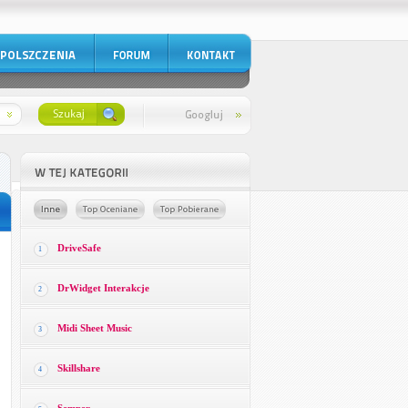
DriveSafe
1
DrWidget Interakcje
2
Midi Sheet Music
3
Skillshare
4