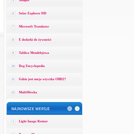
Semper
5
Solar Explorer HD
6
Microsoft Translator
7
E dodatki do żywności
8
Tablica Mendelejewa
9
Dog Encyclopedia
10
Gdzie jest moja wtyczka OBD2?
11
MultiSłówka
12
Light Image Resizer
1