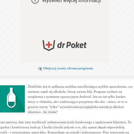
Obejrzyj zrzuty ekranu programu
DrinkSafe jest to aplikacja mobilna umożliwiająca szybkie sprawdzenie, czy
możemy napić się alkoholu, biorąc pewne leki. Program wydano na
urządzenia z systemem operacyjnym Android. Jest on nie tylko bardzo
łatwy w obsłudze, ale i zadziwiająco przyjemny dla oka - mimo, że to w
gruncie rzeczy "tylko" wyszukiwarka/przeglądarka interakcji alkohol-
lekarstwo. Jak działa?
ran startowy daje nam możliwość zeskanowania kodu kreskowego z opakowania lekarstwa. To
godna i komfortowa funkcja. Chwila (chodzi jedynie o to, aby aparat złapał odpowiednią
trość) - i otrzymujemy status leku. Komunikaty są zwięzłe i jednoznaczne. Przy testowaniu na