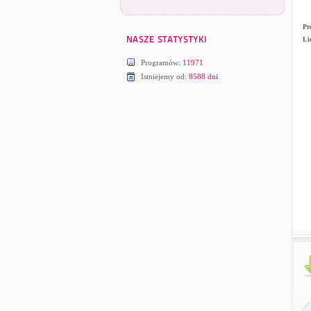
Pr
Li
Programów:
11971
Istniejemy od:
8588 dni