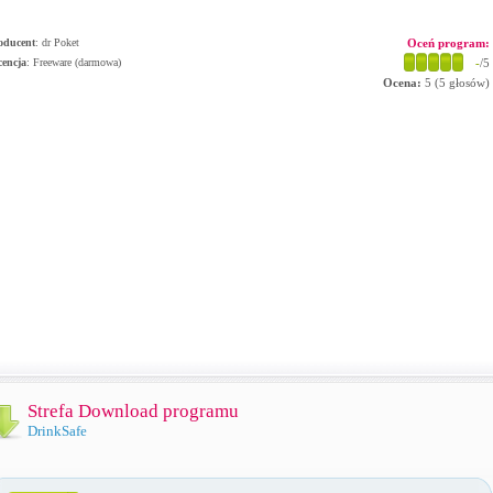
oducent
:
dr Poket
Oceń program:
cencja
: Freeware (darmowa)
-
/5
Ocena:
5
(
5
głosów)
Strefa Download programu
DrinkSafe