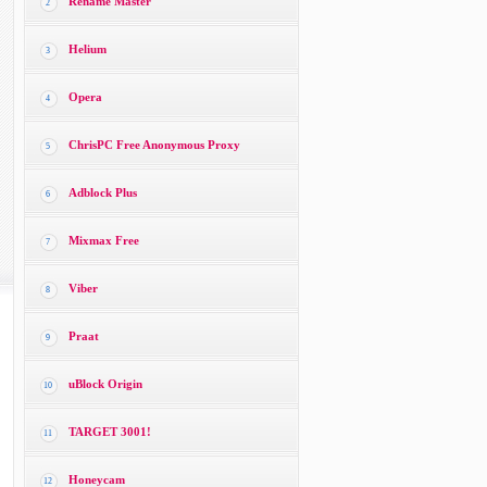
Rename Master
2
Helium
3
Opera
4
ChrisPC Free Anonymous Proxy
5
Adblock Plus
6
Mixmax Free
7
Viber
8
Praat
9
uBlock Origin
10
TARGET 3001!
11
Honeycam
12