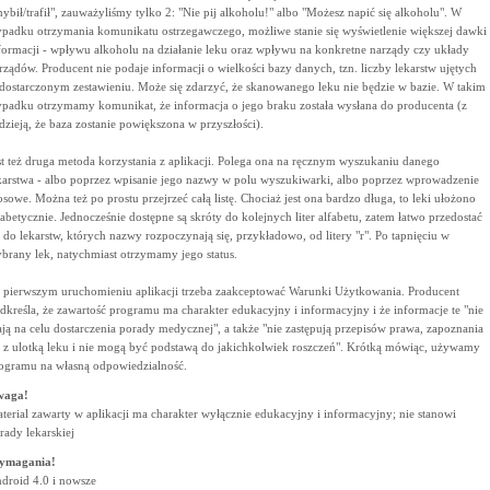
hybił/trafił", zauważyliśmy tylko 2: "Nie pij alkoholu!" albo "Możesz napić się alkoholu". W
padku otrzymania komunikatu ostrzegawczego, możliwe stanie się wyświetlenie większej dawki
formacji - wpływu alkoholu na działanie leku oraz wpływu na konkretne narządy czy układy
rządów. Producent nie podaje informacji o wielkości bazy danych, tzn. liczby lekarstw ujętych
dostarczonym zestawieniu. Może się zdarzyć, że skanowanego leku nie będzie w bazie. W takim
padku otrzymamy komunikat, że informacja o jego braku została wysłana do producenta (z
dzieją, że baza zostanie powiększona w przyszłości).
st też druga metoda korzystania z aplikacji. Polega ona na ręcznym wyszukaniu danego
karstwa - albo poprzez wpisanie jego nazwy w polu wyszukiwarki, albo poprzez wprowadzenie
osowe. Można też po prostu przejrzeć całą listę. Chociaż jest ona bardzo długa, to leki ułożono
fabetycznie. Jednocześnie dostępne są skróty do kolejnych liter alfabetu, zatem łatwo przedostać
ę do lekarstw, których nazwy rozpoczynają się, przykładowo, od litery "r". Po tapnięciu w
brany lek, natychmiast otrzymamy jego status.
 pierwszym uruchomieniu aplikacji trzeba zaakceptować Warunki Użytkowania. Producent
dkreśla, że zawartość programu ma charakter edukacyjny i informacyjny i że informacje te "nie
ją na celu dostarczenia porady medycznej", a także "nie zastępują przepisów prawa, zapoznania
ę z ulotką leku i nie mogą być podstawą do jakichkolwiek roszczeń". Krótką mówiąc, używamy
ogramu na własną odpowiedzialność.
waga!
terial zawarty w aplikacji ma charakter wyłącznie edukacyjny i informacyjny; nie stanowi
rady lekarskiej
ymagania!
droid 4.0 i nowsze