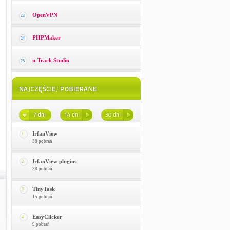
OpenVPN
23
PHPMaker
24
n-Track Studio
25
IrfanView
1
38 pobrań
IrfanView plugins
2
38 pobrań
TinyTask
3
15 pobrań
EasyClicker
4
9 pobrań