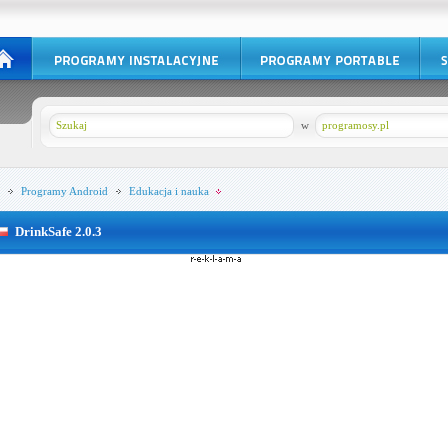
w
programosy.pl
Programy
Android
Edukacja i nauka
DrinkSafe 2.0.3