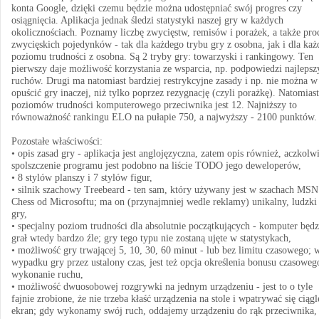
konta Google, dzięki czemu będzie można udostępniać swój progres czy
osiągnięcia. Aplikacja jednak śledzi statystyki naszej gry w każdych
okolicznościach. Poznamy liczbę zwycięstw, remisów i porażek, a także pro
zwycięskich pojedynków - tak dla każdego trybu gry z osobna, jak i dla ka
poziomu trudności z osobna. Są 2 tryby gry: towarzyski i rankingowy. Ten
pierwszy daje możliwość korzystania ze wsparcia, np. podpowiedzi najlepsz
ruchów. Drugi ma natomiast bardziej restrykcyjne zasady i np. nie można 
opuścić gry inaczej, niż tylko poprzez rezygnację (czyli porażkę). Natomiast
poziomów trudności komputerowego przeciwnika jest 12. Najniższy to
równoważność rankingu ELO na pułapie 750, a najwyższy - 2100 punktów.
Pozostałe właściwości:
• opis zasad gry - aplikacja jest anglojęzyczna, zatem opis również, aczkolw
spolszczenie programu jest podobno na liście TODO jego deweloperów,
• 8 stylów planszy i 7 stylów figur,
• silnik szachowy Treebeard - ten sam, który używany jest w szachach MSN
Chess od Microsoftu; ma on (przynajmniej wedle reklamy) unikalny, ludzki 
gry,
• specjalny poziom trudności dla absolutnie początkujących - komputer będz
grał wtedy bardzo źle; gry tego typu nie zostaną ujęte w statystykach,
• możliwość gry trwającej 5, 10, 30, 60 minut - lub bez limitu czasowego; 
wypadku gry przez ustalony czas, jest też opcja określenia bonusu czasoweg
wykonanie ruchu,
• możliwość dwuosobowej rozgrywki na jednym urządzeniu - jest to o tyle
fajnie zrobione, że nie trzeba kłaść urządzenia na stole i wpatrywać się ciąg
ekran; gdy wykonamy swój ruch, oddajemy urządzeniu do rąk przeciwnika,