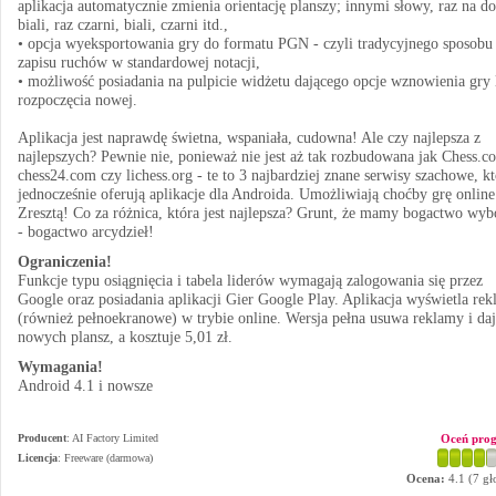
aplikacja automatycznie zmienia orientację planszy; innymi słowy, raz na do
biali, raz czarni, biali, czarni itd.,
• opcja wyeksportowania gry do formatu PGN - czyli tradycyjnego sposobu
zapisu ruchów w standardowej notacji,
• możliwość posiadania na pulpicie widżetu dającego opcje wznowienia gry 
rozpoczęcia nowej.
Aplikacja jest naprawdę świetna, wspaniała, cudowna! Ale czy najlepsza z
najlepszych? Pewnie nie, ponieważ nie jest aż tak rozbudowana jak Chess.c
chess24.com czy lichess.org - te to 3 najbardziej znane serwisy szachowe, kt
jednocześnie oferują aplikacje dla Androida. Umożliwiają choćby grę online
Zresztą! Co za różnica, która jest najlepsza? Grunt, że mamy bogactwo wyb
- bogactwo arcydzieł!
Ograniczenia!
Funkcje typu osiągnięcia i tabela liderów wymagają zalogowania się przez
Google oraz posiadania aplikacji Gier Google Play. Aplikacja wyświetla re
(również pełnoekranowe) w trybie online. Wersja pełna usuwa reklamy i daj
nowych plansz, a kosztuje 5,01 zł.
Wymagania!
Android 4.1 i nowsze
Producent
:
AI Factory Limited
Oceń pro
Licencja
: Freeware (darmowa)
Ocena:
4.1
(
7
gł