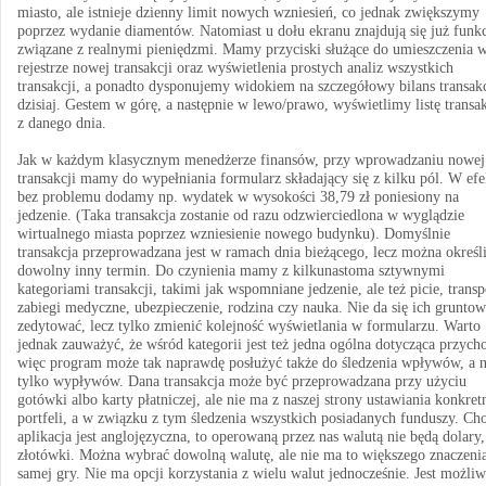
miasto, ale istnieje dzienny limit nowych wzniesień, co jednak zwiększymy
poprzez wydanie diamentów. Natomiast u dołu ekranu znajdują się już funk
związane z realnymi pieniędzmi. Mamy przyciski służące do umieszczenia 
rejestrze nowej transakcji oraz wyświetlenia prostych analiz wszystkich
transakcji, a ponadto dysponujemy widokiem na szczegółowy bilans transakc
dzisiaj. Gestem w górę, a następnie w lewo/prawo, wyświetlimy listę transak
z danego dnia.
Jak w każdym klasycznym menedżerze finansów, przy wprowadzaniu nowej
transakcji mamy do wypełniania formularz składający się z kilku pól. W efe
bez problemu dodamy np. wydatek w wysokości 38,79 zł poniesiony na
jedzenie. (Taka transakcja zostanie od razu odzwierciedlona w wyglądzie
wirtualnego miasta poprzez wzniesienie nowego budynku). Domyślnie
transakcja przeprowadzana jest w ramach dnia bieżącego, lecz można określ
dowolny inny termin. Do czynienia mamy z kilkunastoma sztywnymi
kategoriami transakcji, takimi jak wspomniane jedzenie, ale też picie, transp
zabiegi medyczne, ubezpieczenie, rodzina czy nauka. Nie da się ich gruntow
zedytować, lecz tylko zmienić kolejność wyświetlania w formularzu. Warto
jednak zauważyć, że wśród kategorii jest też jedna ogólna dotycząca przych
więc program może tak naprawdę posłużyć także do śledzenia wpływów, a n
tylko wypływów. Dana transakcja może być przeprowadzana przy użyciu
gotówki albo karty płatniczej, ale nie ma z naszej strony ustawiania konkre
portfeli, a w związku z tym śledzenia wszystkich posiadanych funduszy. Ch
aplikacja jest anglojęzyczna, to operowaną przez nas walutą nie będą dolary,
złotówki. Można wybrać dowolną walutę, ale nie ma to większego znaczenia
samej gry. Nie ma opcji korzystania z wielu walut jednocześnie. Jest możli