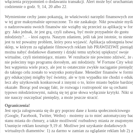
włączenia przypomnień o dodawaniu transakcji. Alert może być uruchamian
codziennie o godz. 9, 14, 20 albo 22.
Wymienione cechy jasno pokazują, że właściwości narzędzi finansowych zos
w tej grze maksymalnie uproszczone. To nie zaskakuje. Nikt poważnie myśl
o nadzorowaniu swoich finansów nie wziąłby się przecież za aplikację w fo
gry. Jako jednak, że jest grą, czyli zabawą, być może przypadnie do gustu
młodzieży?... - ktoś zapyta. Naszym zdaniem, jeśli tak jest istotnie, to nieste
jest tu też poważny problem, który pora wyjawić. Aplikacja udostępnia bo
sklep, w którym za oglądanie filmowych reklam lub PRAWDZIWE pieniąd
można nabyć dodatkowe diamenty i dzięki temu szybciej upiększyć swoje
wirtualne, czyli nieistniejące, miasto. W rezultacie nie powinno zdziwić, że 
nie polecimy tego programu dorosłym, ani młodzieży. W Fortune City wło
bez wątpienia wiele pracy, ale jest to ostatecznie zwykłe naciąganie pieniędz
do takiego celu zostało to wszystko pomyślane. Menedżer finansów w formi
gry edukacyjnej mógłby być świetny, ale w tym wypadku nie chodzi o eduka
lecz aby użytkownik konkurował z innymi o to, które miasto będzie bardzie
okazałe. Biorąc pod uwagę fakt, że rozwaga i roztropność nie są cechami
typowo młodzieżowymi, należą się tej grze słowa wyłącznie krytyki. Nikt si
nie nauczy oszczędzać pieniędzy, a może jeszcze stracić.
Ograniczenia!
Jest opcja zalogowania się do gry poprzez dane z konta społecznościowego
(Google, Facebook, Twitter, Weibo) - możemy za to mieć automatyczny ba
stanu miasta do chmury, a także możliwość rozbudowy miasta ze znajomymi
Usunięcie reklam kosztuje 9,19 zł. Możliwe jest uzyskanie dodatkowych
wirtualnych diamentów: 1) za darmo w zamian za oglądanie reklam lub 2) z