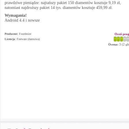
prawdziwe pieniądze: najtańszy pakiet 150 diamentów kosztuje 9,19 zł,
natomiast najdroższy pakiet 14 tys. diamentów kosztuje 459,99 zł.
Wymagania!
Android 4.4 i nowsze
Producent
:
Fourdesire
Oceń pro
Licencja
: Freeware (darmowa)
Ocena:
3
(
2
gł