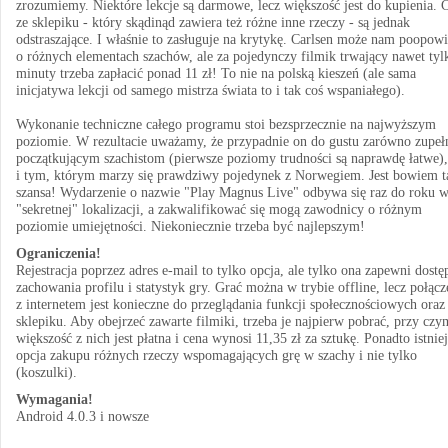
zrozumiemy. Niektóre lekcje są darmowe, lecz większość jest do kupienia. 
ze sklepiku - który skądinąd zawiera też różne inne rzeczy - są jednak
odstraszające. I właśnie to zasługuje na krytykę. Carlsen może nam poopow
o różnych elementach szachów, ale za pojedynczy filmik trwający nawet tyl
minuty trzeba zapłacić ponad 11 zł! To nie na polską kieszeń (ale sama
inicjatywa lekcji od samego mistrza świata to i tak coś wspaniałego).
Wykonanie techniczne całego programu stoi bezsprzecznie na najwyższym
poziomie. W rezultacie uważamy, że przypadnie on do gustu zarówno zupeł
początkującym szachistom (pierwsze poziomy trudności są naprawdę łatwe),
i tym, którym marzy się prawdziwy pojedynek z Norwegiem. Jest bowiem t
szansa! Wydarzenie o nazwie "Play Magnus Live" odbywa się raz do roku 
"sekretnej" lokalizacji, a zakwalifikować się mogą zawodnicy o różnym
poziomie umiejętności. Niekoniecznie trzeba być najlepszym!
Ograniczenia!
Rejestracja poprzez adres e-mail to tylko opcja, ale tylko ona zapewni dostę
zachowania profilu i statystyk gry. Grać można w trybie offline, lecz połącz
z internetem jest konieczne do przeglądania funkcji społecznościowych oraz
sklepiku. Aby obejrzeć zawarte filmiki, trzeba je najpierw pobrać, przy czy
większość z nich jest płatna i cena wynosi 11,35 zł za sztukę. Ponadto istnie
opcja zakupu różnych rzeczy wspomagających grę w szachy i nie tylko
(koszulki).
Wymagania!
Android 4.0.3 i nowsze