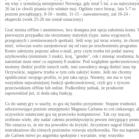
się więc z symulacją umiejętności Norwega, gdy miał 5 lat, a na najwyższy
26 lat (w chwili pisania tyle właśnie ma). Ogólnie rzecz biorąc, lata 5-7 to
poziom początkujący, 8-10 - średni, 11-15 - zaawansowany, zaś 16-24 -
ekspercki (wiek 25-26 nie został oznaczony).
Grać można offline i anonimowo, lecz dostępna jest opcja założenia konta.
pierwszym przypadku nie otrzymamy statystyk (typu: suma wygranych,
przegranych i zremisowanych spotkań). Jeśli więc już teraz wiemy, że chce
mieć, wówczas warto zarejestrować się od razu po uruchomieniu programu.
Konto założymy poprzez adres e-mail, przy czym trzeba też podać nazwę
użytkownika (minimum 3 znaki), kraj, "gender", rok i miesiąc urodzenia; h
natomiast musi mieć co najmniej 8 znaków. Pod względem społecznościow
możemy śledzić profile innych osób, inni zawodnicy mogą śledzić nasz itp.
Oczywiście, najpierw trzeba w tym celu założyć konto. Jeśli nie chcemy
upubliczniać swojego profilu, to jest taka opcja. Niestety, nie ma w tym
wszystkim najważniejszej funkcji społecznościowej, czyli gry z żywym
przeciwnikiem offline lub online. Podkreślmy jednak, że producent
zapowiedział już, iż doda taką funkcję.
Co do samej gry w szachy, to gra się bardzo przyjemnie. Stopnie trudności
odwzorowujące poziom umiejętności Magnusa Carlsena to coś ciekawego, a
oczywiście ostatecznie gra się przeciwko komputerowi. Tak czy inaczej,
zrobiono wiele, aby nadać całemu przedsięwzięciu pewien intrygujący posm
Nie oznacza to, że nie ma powodów do krytyki. Arcymistrz nagrał filmiki
instruktażowe dla różnych poziomów rozwoju użytkownika. Nie ma napisó
ale Carlsen mówi po angielsku spokojnie i wyraźnie, więc wszystko