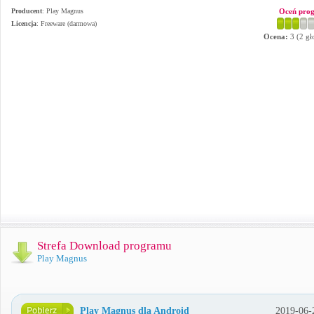
Producent
:
Play Magnus
Oceń pro
Licencja
: Freeware (darmowa)
Ocena:
3
(
2
gł
Strefa Download programu
Play Magnus
Play Magnus dla Android
2019-06-